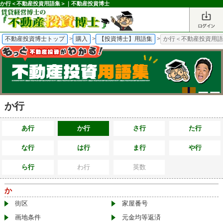
か行＜不動産投資用語集＞｜不動産投資博士
不動産投資博士トップ
>
購入
>
【投資博士】用語集
>
か行＜不動産投資用
か行
あ行
か行
さ行
た行
な行
は行
ま行
や行
ら行
わ行
英数
か
街区
家屋番号
画地条件
元金均等返済