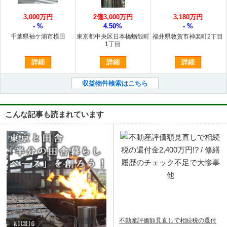
3,000万円
2億3,000万円
3,180万円
- %
4.50%
- %
千葉県袖ケ浦市横田
東京都中央区日本橋蛎殻町
福井県敦賀市神楽町2丁目
1丁目
詳細
詳細
詳細
収益物件検索はこちら
こんな記事も読まれています
飯能ベース｜飯能・青梅で田舎暮ら
不動産評価額見直しで相続税の還付