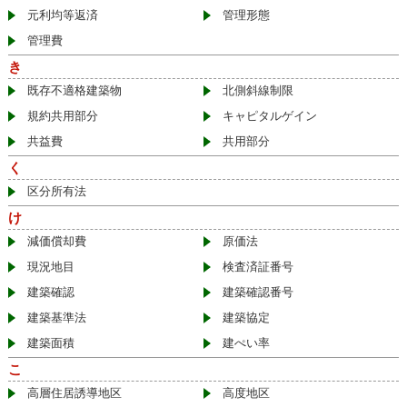
元利均等返済
管理形態
管理費
き
既存不適格建築物
北側斜線制限
規約共用部分
キャピタルゲイン
共益費
共用部分
く
区分所有法
け
減価償却費
原価法
現況地目
検査済証番号
建築確認
建築確認番号
建築基準法
建築協定
建築面積
建ぺい率
こ
高層住居誘導地区
高度地区