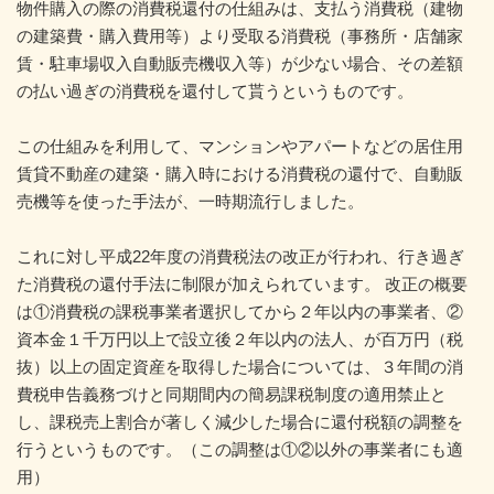
物件購入の際の消費税還付の仕組みは、支払う消費税（建物
の建築費・購入費用等）より受取る消費税（事務所・店舗家
賃・駐車場収入自動販売機収入等）が少ない場合、その差額
の払い過ぎの消費税を還付して貰うというものです。
この仕組みを利用して、マンションやアパートなどの居住用
賃貸不動産の建築・購入時における消費税の還付で、自動販
売機等を使った手法が、一時期流行しました。
これに対し平成22年度の消費税法の改正が行われ、行き過ぎ
た消費税の還付手法に制限が加えられています。 改正の概要
は①消費税の課税事業者選択してから２年以内の事業者、②
資本金１千万円以上で設立後２年以内の法人、が百万円（税
抜）以上の固定資産を取得した場合については、３年間の消
費税申告義務づけと同期間内の簡易課税制度の適用禁止と
し、課税売上割合が著しく減少した場合に還付税額の調整を
行うというものです。（この調整は①②以外の事業者にも適
用）