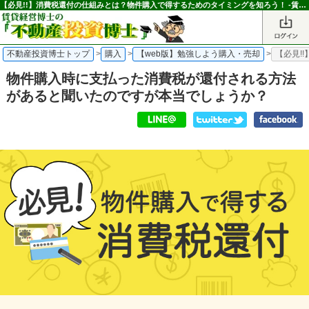
【必見!!】消費税還付の仕組みとは？物件購入で得するためのタイミングを知ろう！ -賃貸経営読んで得する為になる【勉強しよう】-｜不動産投資博士
不動産投資博士トップ
>
購入
>
【web版】勉強しよう購入・売却
>
【必見!
物件購入時に支払った消費税が還付される方法
があると聞いたのですが本当でしょうか？