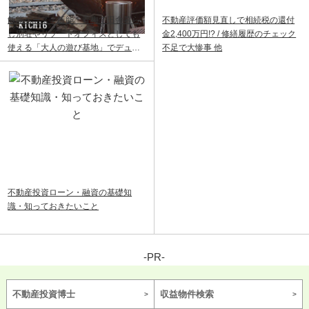
飯能ベース｜飯能・青梅で田舎暮ら
不動産評価額見直しで相続税の還付
し別荘やリゾートオフィスとしても
金2,400万円!? / 修繕履歴のチェック
使える「大人の遊び基地」でデュア
不足で大惨事 他
ルライフ
不動産投資ローン・融資の基礎知
識・知っておきたいこと
-PR-
不動産投資博士
収益物件検索