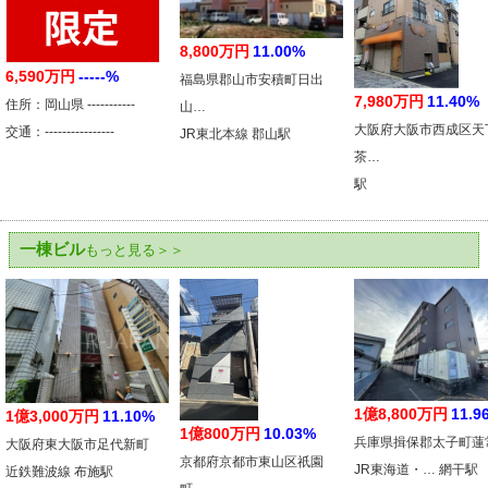
8,800万円
11.00%
6,590万円
-----%
福島県郡山市安積町日出
7,980万円
11.40%
住所：岡山県 -----------
山…
大阪府大阪市西成区天
交通：----------------
JR東北本線 郡山駅
茶…
駅
一棟ビル
もっと見る＞＞
1億8,800万円
11.9
1億3,000万円
11.10%
1億800万円
10.03%
兵庫県揖保郡太子町蓮
大阪府東大阪市足代新町
京都府京都市東山区祇園
JR東海道・… 網干駅
近鉄難波線 布施駅