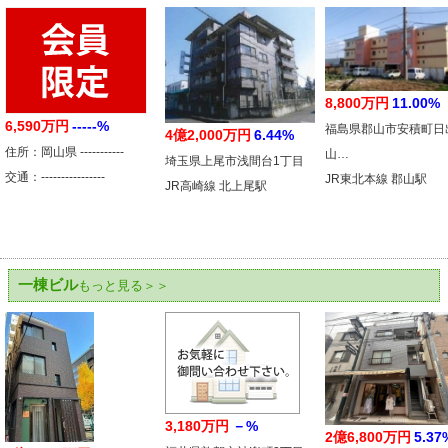
8,800万円
11.00%
6,590万円
-----%
福島県郡山市安積町日
4億2,000万円
6.44%
住所：岡山県 -----------
山…
埼玉県上尾市浅間台1丁目
交通：----------------
JR東北本線 郡山駅
JR高崎線 北上尾駅
一棟ビル
もっと見る＞＞
3,180万円
－%
2億6,800万円
5.37