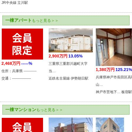
JR中央線 立川駅
一棟アパート
もっと見る＞＞
2,900万円
13.05%
2,468万円
-----%
三重県三重郡川越町大字
1,380万円
125.21%
住所：兵庫県 -----------
当…
兵庫県神戸市長田区高
交通：----------------
近鉄名古屋線 伊勢朝日駅
山…
神戸市営地下… 板宿駅
一棟マンション
もっと見る＞＞