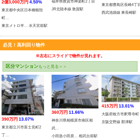
福井県敦賀市神楽町2丁目
2億3,000万円
4.50%
東京都豊島区長崎4丁
JR北陸本線 敦賀駅
東京都中央区日本橋蛎殻
西武池袋線 東長崎駅
町…
東京メトロ半… 水天宮前駅
必見！高利回り物件
※左右にスライドで物件が見れます。
区分マンション
もっと見る＞＞
415万円
13.01%
360万円
11.66%
大阪府枚方市釈尊寺町
390万円
13.07%
神奈川県相模原市南区相
京阪交野線 郡津駅
東京都立川市富士見町2
武…
丁…
小田急小田原… 相武台前駅