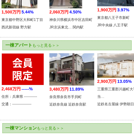
1,900万円
3.97%
1,500万円
5.44%
2,060万円
4.50%
東京都八王子市新町
東京都中野区大和町1丁目
神奈川県横浜市中区吉田町
JR中央線 八王子駅
西武新宿線 野方駅
JR京浜東北… 関内駅
一棟アパート
もっと見る＞＞
2,900万円
13.05%
2,468万円
-----%
3,480万円
11.89%
三重県三重郡川越町大
住所：兵庫県 -----------
当…
奈良県奈良市手貝町
交通：----------------
近鉄名古屋線 伊勢朝
近鉄奈良線 近鉄奈良駅
一棟マンション
もっと見る＞＞