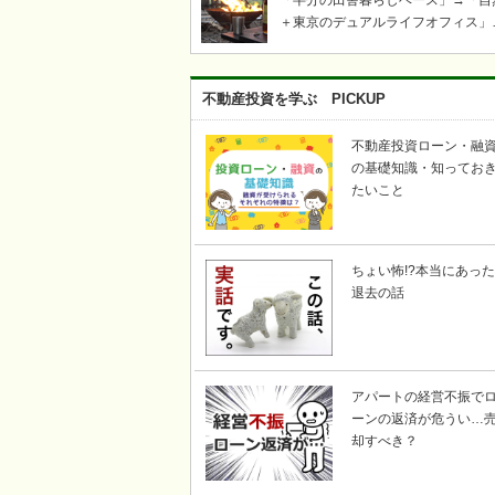
「半分の田舎暮らしベース」→「自
＋東京のデュアルライフオフィス」
「ツリーハウス・芝生・ウッドデッ
キ」「奥多摩・青梅飯能キャンプ・
き火・薪ストーブ」etc……東京か
不動産投資を学ぶ PICKUP
い自然豊かな川のそばで、上記キー
ードの不動産を探して｜KICHI6（
不動産投資ローン・融
ロク）
の基礎知識・知ってお
たいこと
ちょい怖!?本当にあった
退去の話
アパートの経営不振で
ーンの返済が危うい…
却すべき？