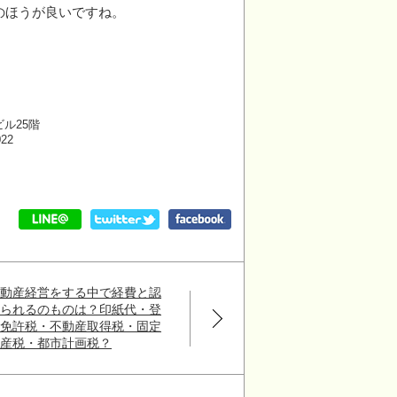
のほうが良いですね。
ビル25階
022
不動産経営をする中で経費と認
められるのものは？印紙代・登
録免許税・不動産取得税・固定
資産税・都市計画税？