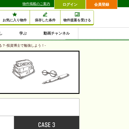
物件掲載のご案内
ログイン
会員登録
お気に入り物件
保存した条件
物件提案を受ける
し
学ぶ
動画チャンネル
セミナー情報検索
滞納・退去
相続・税金
金融・保険
空室対策
賃貸管理
土地活用
口コミ
る？-投資博士で勉強しよう！-
特集から収益物件を探す
1,000万円以下小額投
早い者勝ち東京23区
10%以上アパート投
現況満室で安心物件
人気の築浅・新築物
資
資
件
内