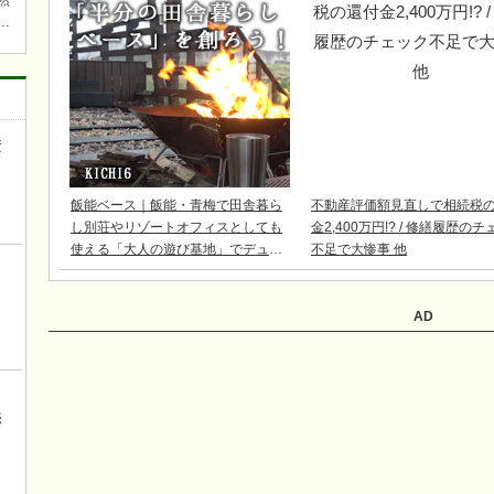
然
焚
ら近
ワ
キチ
資
き
飯能ベース｜飯能・青梅で田舎暮ら
不動産評価額見直しで相続税
し別荘やリゾートオフィスとしても
金2,400万円!? / 修繕履歴の
使える「大人の遊び基地」でデュア
不足で大惨事 他
ルライフ
AD
ロ
売