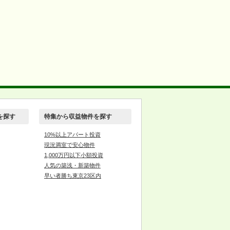
を探す
特集から収益物件を探す
10%以上アパート投資
現況満室で安心物件
1,000万円以下小額投資
人気の築浅・新築物件
早い者勝ち東京23区内