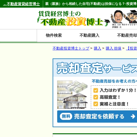
←不動産賃貸経営博士
親（親族）から相続した自宅(不動産)は担保になる？-投資
物件検索
不動産購入
不動産売却
不動産投資博士トップ
>
購入
>
購入 担保
>
【投資
都道府県別の収益物件一覧
北
東
関
信
東
関
中
九
神奈川
和歌山
鹿児島
青森
秋田
岩手
宮城
山形
福島
東京
埼玉
千葉
茨城
栃木
群馬
新潟
富山
石川
福井
長野
山梨
静岡
愛知
岐阜
三重
大阪
兵庫
京都
滋賀
奈良
鳥取
岡山
島根
広島
山口
香川
徳島
愛媛
高知
福岡
佐賀
長崎
熊本
大分
宮崎
沖縄
海
北
東
州・
海
西
国・
州
道
北
四
陸
国