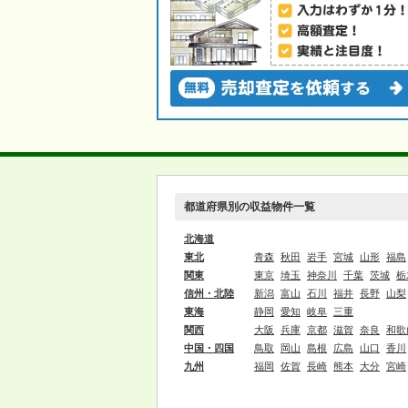
都道府県別の収益物件一覧
北海道
東北
青森
秋田
岩手
宮城
山形
福島
関東
東京
埼玉
神奈川
千葉
茨城
栃
信州・北陸
新潟
富山
石川
福井
長野
山梨
東海
静岡
愛知
岐阜
三重
関西
大阪
兵庫
京都
滋賀
奈良
和歌
中国・四国
鳥取
岡山
島根
広島
山口
香川
九州
福岡
佐賀
長崎
熊本
大分
宮崎