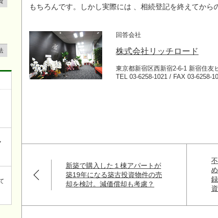
資
もちろんです。しかし実際には 、相続登記を終えてから
回答会社
株式会社リッチロード
法
東京都新宿区西新宿2-6-1 新宿住友
TEL 03-6258-1021 / FAX 03-6258-1
ク
新築で購入した１棟アパートが
築19年になる築古投資物件の売
て
却を検討。減価償却も考慮？