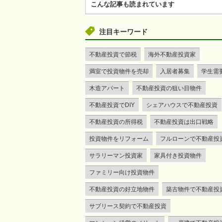
こんな記事も読まれています
注目キーワード
不動産投資で節税
海外不動産投資家
満室で投資物件を売却
入居者募集
学生需
木造アパート
不動産投資の狙い目物件
不動産投資でDIY
シェアハウスで不動産投資
不動産投資の所得税
不動産投資は出口戦略
投資物件をリフォーム
フルローンで不動産投
サラリーマン投資家
家具付き投資物件
ファミリー向け投資物件
不動産投資の好立地物件
築古物件で不動産投
サブリース契約で不動産投資