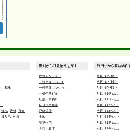
種別から収益物件を探す
利回りから収益物件
投資マンション
利回り7%以上
一棟売りアパート
利回り8%以上
木
群馬
一棟売りマンション
利回り9%以上
一棟売りビル
利回り10%以上
店舗・事務所
利回り11%以上
山
賃貸併用住宅
利回り12%以上
徳島
愛媛
高知
戸建賃貸
利回り13%以上
鹿児島
沖縄
土地
利回り14%以上
新築住宅
利回り15%以上
工場・倉庫
利回り16%以上