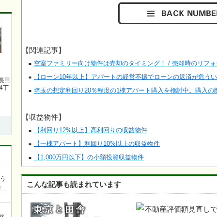
【関連記事】
空室ファミリー向け物件は売却のタイミング！ / 売却時のリフ
【ローン10年以上】アパートの経営不振でローンの返済が危う
長田
4丁
埼玉の想定利回り20％程度の1棟アパート購入を検討中。購入の
【収益物件】
【利回り12%以上】高利回りの収益物件
【一棟アパート】利回り10%以上の収益物件
【1,000万円以下】の小額投資収益物件
ろう
こんな記事も読まれています
方を
談