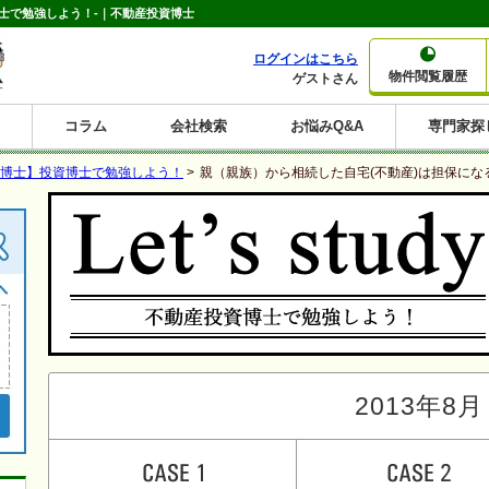
博士で勉強しよう！-｜不動産投資博士
ログインはこちら
物件閲覧履歴
ゲストさん
コラム
会社検索
お悩みQ&A
専門家探
大家さんコラム
賃貸経営コラム
購入コラム
売却コラム
博士】投資博士で勉強しよう！
>
親（親族）から相続した自宅(不動産)は担保にな
種別から収益物件を探す
利回りから収益物件を探す
一棟売りマンション
一棟売りアパート
ホテルペンション
投資マンション
一棟売りビル
店舗・事務所
賃貸併用住宅
工場・倉庫
戸建賃貸
新築住宅
土地
利回り10%以上
利回り11%以上
利回り12%以上
利回り13%以上
利回り14%以上
利回り15%以上
利回り16%以上
利回り7%以上
利回り8%以上
利回り9%以上
2013年8月