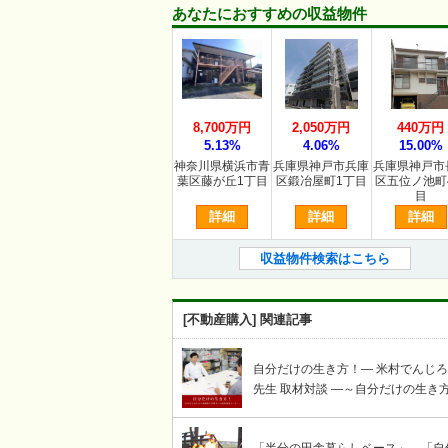
あなたにおすすめの収益物件
8,700万円
2,050万円
440万円
5.13%
4.06%
15.00%
神奈川県横浜市青
兵庫県神戸市兵庫
兵庫県神戸市
葉区藤が丘1丁目
区鍛冶屋町1丁目
区五位ノ池町
目
詳細
詳細
詳細
収益物件検索はこちら
[不動産購入] 関連記事
自分だけの生き方！― 米村でんじ
先生 取材対談 ―～自分だけの生き
謳歌する賢者への岩崎せいじ取材対
コーナー～