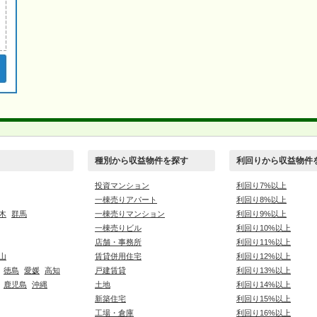
種別から収益物件を探す
利回りから収益物件
投資マンション
利回り7%以上
一棟売りアパート
利回り8%以上
木
群馬
一棟売りマンション
利回り9%以上
一棟売りビル
利回り10%以上
店舗・事務所
利回り11%以上
山
賃貸併用住宅
利回り12%以上
徳島
愛媛
高知
戸建賃貸
利回り13%以上
鹿児島
沖縄
土地
利回り14%以上
新築住宅
利回り15%以上
工場・倉庫
利回り16%以上