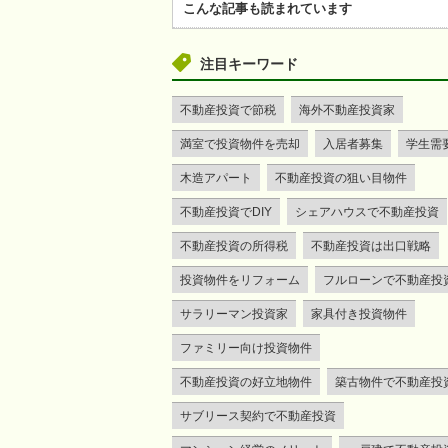
こんな記事も読まれています
注目キーワード
不動産投資で節税
海外不動産投資家
満室で投資物件を売却
入居者募集
学生需
木造アパート
不動産投資の狙い目物件
不動産投資でDIY
シェアハウスで不動産投資
不動産投資の所得税
不動産投資は出口戦略
投資物件をリフォーム
フルローンで不動産投
サラリーマン投資家
家具付き投資物件
ファミリー向け投資物件
不動産投資の好立地物件
築古物件で不動産投
サブリース契約で不動産投資