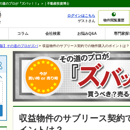
の道のプロが『ズバッ！！』＞｜不動産投資博士
ログインはこちら
物件閲覧履歴
ゲストさん
コラム
会社検索
お悩みQ&A
専門家探
大家さんコラム
賃貸経営コラム
購入コラム
売却コラム
b版】その道のプロがズバ
>
収益物件のサブリース契約での物件購入のポイントは？
種別から収益物件を探す
利回りから収益物件を探す
一棟売りマンション
一棟売りアパート
ホテルペンション
投資マンション
一棟売りビル
店舗・事務所
賃貸併用住宅
工場・倉庫
戸建賃貸
新築住宅
土地
利回り10%以上
利回り11%以上
利回り12%以上
利回り13%以上
利回り14%以上
利回り15%以上
利回り16%以上
利回り7%以上
利回り8%以上
利回り9%以上
収益物件のサブリース契約
イントは？