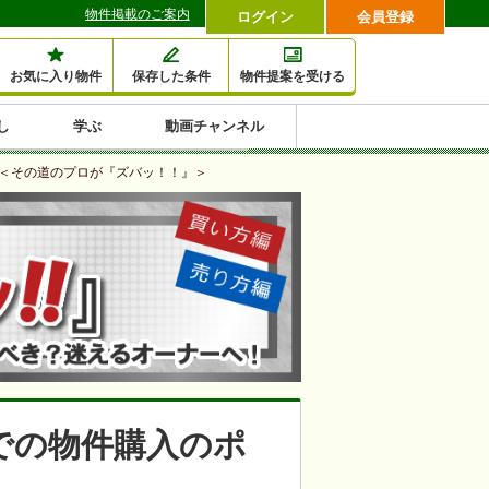
物件掲載のご案内
ログイン
会員登録
お気に入り物件
保存した条件
物件提案を受ける
し
学ぶ
動画チャンネル
セミナー情報検索
滞納・退去
相続・税金
金融・保険
空室対策
賃貸管理
土地活用
口コミ
＜その道のプロが『ズバッ！！』＞
特集から収益物件を探す
1,000万円以下小額投
早い者勝ち東京23区
10%以上アパート投
現況満室で安心物件
人気の築浅・新築物
資
資
件
内
での物件購入のポ