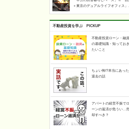
「半分の田舎暮らしベース」→「自
＋東京のデュアルライフオフィス」
「ツリーハウス・芝生・ウッドデッ
キ」「奥多摩・青梅飯能キャンプ・
き火・薪ストーブ」etc……東京か
不動産投資を学ぶ PICKUP
い自然豊かな川のそばで、上記キー
ードの不動産を探して｜KICHI6（
不動産投資ローン・融
ロク）
の基礎知識・知ってお
たいこと
ちょい怖!?本当にあった
退去の話
アパートの経営不振で
ーンの返済が危うい…
却すべき？