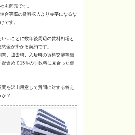
社も商売です。
場合実際の賃料収入より赤字になるな
けです。
をいいことに数年後周辺の賃料相場と
違約金が掛かる契約です。
期間、退去時、入居時の賃料交渉等細
配含めて15％の手数料に見合った働
質問を沢山用意して質問に対する答え
うか？