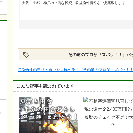
然
大阪・京都・神戸の上質な投資、収益物件情報をご提案致します。
焚
ら近
ワ
キチ
資
き
その道のプロが『ズバッ！！』
バ
収益物件の売り・買いを見極める！【その道のプロが『ズバッ！
こんな記事も読まれています
ロ
売