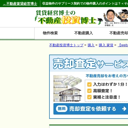
←不動産賃貸経営博士
収益物件のサブリース契約での物件購入のポイントは？＜そ
物件検索
不動産購入
不動産売却
不動産投資博士トップ
>
購入
>
購入 家賃
>
【we
都道府県別の収益物件一覧
北
東
関
信
東
関
中
九
神奈川
和歌山
鹿児島
青森
秋田
岩手
宮城
山形
福島
東京
埼玉
千葉
茨城
栃木
群馬
新潟
富山
石川
福井
長野
山梨
静岡
愛知
岐阜
三重
大阪
兵庫
京都
滋賀
奈良
鳥取
岡山
島根
広島
山口
香川
徳島
愛媛
高知
福岡
佐賀
長崎
熊本
大分
宮崎
沖縄
海
北
東
州・
海
西
国・
州
道
北
四
陸
国