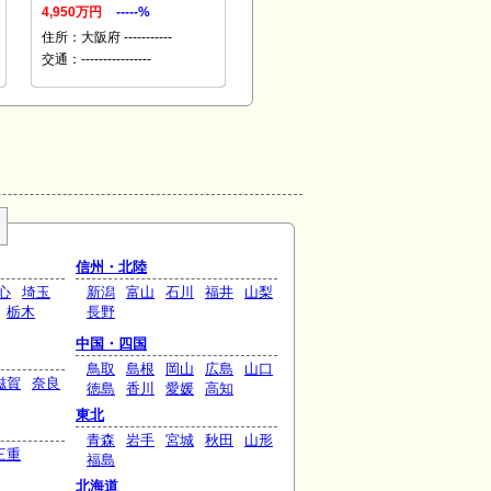
4,950万円
-----%
住所：大阪府 -----------
交通：----------------
信州・北陸
心
埼玉
新潟
富山
石川
福井
山梨
栃木
長野
中国・四国
鳥取
島根
岡山
広島
山口
滋賀
奈良
徳島
香川
愛媛
高知
東北
青森
岩手
宮城
秋田
山形
三重
福島
北海道