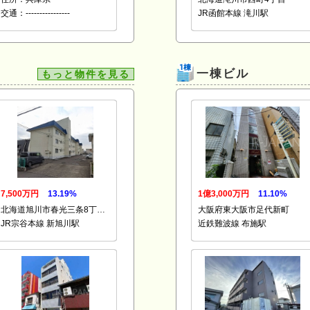
交通：----------------
JR函館本線 滝川駅
一棟ビル
もっと物件を見る
7,500万円
13.19%
1億3,000万円
11.10%
北海道旭川市春光三条8丁…
大阪府東大阪市足代新町
JR宗谷本線 新旭川駅
近鉄難波線 布施駅