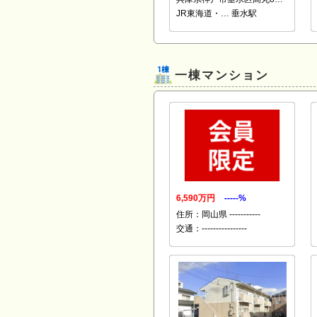
JR東海道・… 垂水駅
一棟マンション
6,590万円
-----%
住所：岡山県 -----------
交通：----------------