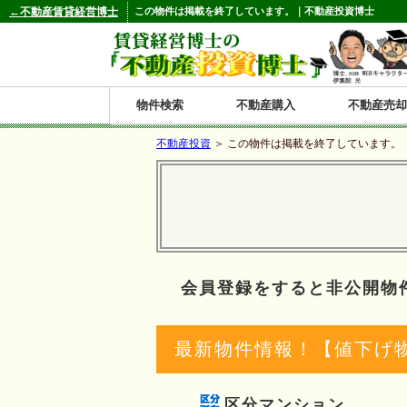
←不動産賃貸経営博士
この物件は掲載を終了しています。｜不動産投資博士
物件検索
不動産購入
不動産売却
不動産投資
＞ この物件は掲載を終了しています。
都道府県別の収益物件一覧
北
東
関
信
東
関
中
九
神奈川
和歌山
鹿児島
青森
秋田
岩手
宮城
山形
福島
東京
埼玉
千葉
茨城
栃木
群馬
新潟
富山
石川
福井
長野
山梨
静岡
愛知
岐阜
三重
大阪
兵庫
京都
滋賀
奈良
鳥取
岡山
島根
広島
山口
香川
徳島
愛媛
高知
福岡
佐賀
長崎
熊本
大分
宮崎
沖縄
海
北
東
州・
海
西
国・
州
道
北
四
会員登録をすると非公開物
陸
国
最新物件情報！【値下げ
区分マンション