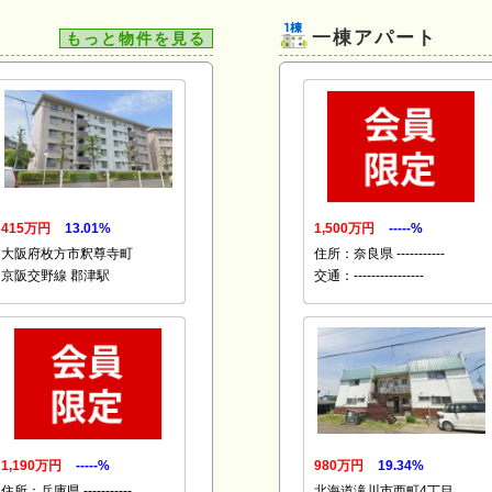
一棟アパート
もっと物件を見る
415万円
13.01%
1,500万円
-----%
大阪府枚方市釈尊寺町
住所：奈良県 -----------
京阪交野線 郡津駅
交通：----------------
1,190万円
-----%
980万円
19.34%
住所：兵庫県 -----------
北海道滝川市西町4丁目