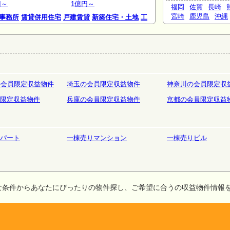
円～
1億円～
福岡
佐賀
長崎
宮崎
鹿児島
沖縄
事務所
賃貸併用住宅
戸建賃貸
新築住宅・土地
工
庫
ホテルペンション
リゾート
の会員限定収益物件
埼玉の会員限定収益物件
神奈川の会員限定収
限定収益物件
兵庫の会員限定収益物件
京都の会員限定収益
パート
一棟売りマンション
一棟売りビル
な条件からあなたにぴったりの物件探し、ご希望に合うの収益物件情報