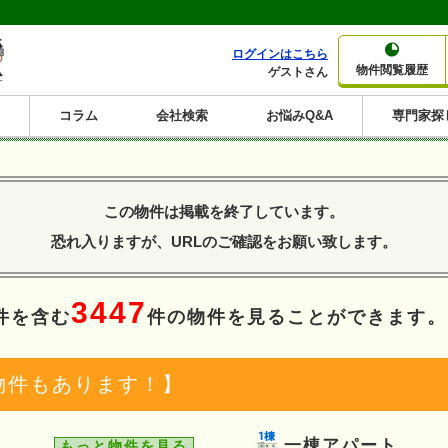
ログインはこちら
物件閲覧履歴
ゲストさん
コラム
会社検索
お悩みQ&A
専門家探
大家さんコラム
賃貸経営コラム
購入コラム
売却コラム
種別から収益物件を探す
利回りから収益物件を探す
この物件は掲載を終了しています。
一棟売りマンション
一棟売りアパート
ホテルペンション
投資マンション
一棟売りビル
店舗・事務所
賃貸併用住宅
工場・倉庫
戸建賃貸
新築住宅
土地
利回り10%以上
利回り11%以上
利回り12%以上
利回り13%以上
利回り14%以上
利回り15%以上
利回り16%以上
利回り7%以上
利回り8%以上
利回り9%以上
恐れ入りますが、URLのご確認をお願い致します。
3447
件を含む
件の物件を見ることができます。
物件もあります！】
一棟アパート
もっと物件を見る