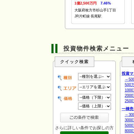
1億2,500万円
7.46%
大阪府枚方市杉山手1丁目
JR片町線 長尾駅
投資物件検索メニュー
クイック検索
投資マ
～50
500
100
200
250
一棟売
～30
300
500
さらに詳しい条件でお探しの方
800