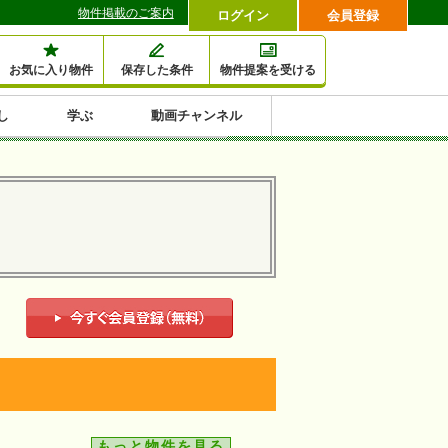
物件掲載のご案内
ログイン
会員登録
お気に入り物件
保存した条件
物件提案を受ける
し
学ぶ
動画チャンネル
セミナー情報検索
滞納・退去
相続・税金
金融・保険
空室対策
賃貸管理
土地活用
口コミ
特集から収益物件を探す
1,000万円以下小額投
早い者勝ち東京23区
10%以上アパート投
現況満室で安心物件
人気の築浅・新築物
資
資
件
内
もっと物件を見る