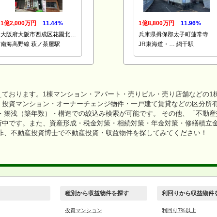
1億2,000万円
11.44%
1億8,800万円
11.96%
大阪府大阪市西成区花園北…
兵庫県揖保郡太子町蓮常寺
南海高野線 萩ノ茶屋駅
JR東海道・… 網干駅
えております。1棟マンション・アパート・売りビル・売り店舗などの1
・投資マンション・オーナーチェンジ物件・一戸建て賃貸などの区分所
・築浅（築年数）・構造での絞込み検索が可能です。 その他、「不動
新中です。また、資産形成・税金対策・相続対策・年金対策・修繕積立
是非、不動産投資博士で不動産投資・収益物件を探してみてください！
種別から収益物件を探す
利回りから収益物件
投資マンション
利回り7%以上