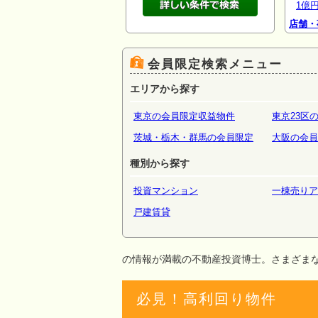
1億
店舗・
場・倉
会員限定検索メニュー
エリアから探す
東京の会員限定収益物件
東京23区
茨城・栃木・群馬の会員限定
大阪の会員
種別から探す
投資マンション
一棟売りア
戸建賃貸
の情報が満載の不動産投資博士。さまざま
必見！高利回り物件