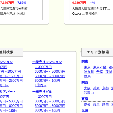
7,180万円
7.62%
4,280万円
－%
兵庫県宝塚市光明町
大阪府大阪市港区弁天3丁…
阪急今津線 小林駅
Osaka … 朝潮橋駅
種別検索
エリア別検索
関東
ンション
一棟売りマンション
0万円
～3000万円
東京
東京23区
都
万円～1000万円
3000万円～5000万円
神奈川
千葉
茨城
0万円～1500万円
5000万円～8000万円
群馬
0万円～2500万円
8000万円～1億円
関西
0万円～
1億円～
大阪
兵庫
京都
りアパート
一棟売りビル
和歌山
00万円
～3000万円
東海
0万円～5000万円
3000万円～5000万円
愛知
岐阜
静岡
0万円～8000万円
5000万円～8000万円
0万円～1億円
8000万円～1億円
九州