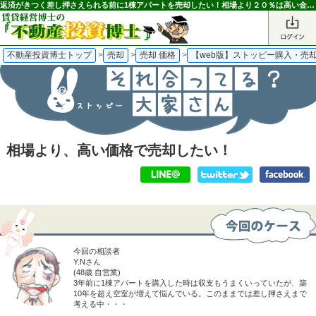
返済がきつく差し押さえられる前に1棟アパートを売却したい！相場より２０％は高い金額で売却！＜それ合ってる？大家さん＞｜不動産投資博士
不動産投資博士トップ
>
売却
>
売却 価格
>
【web版】ストッピー購入・売
相場より、高い価格で売却したい！
今回の相談者
Y.Nさん
(48歳 自営業)
3年前に1棟アパートを購入した時は収支もうまくいっていたが、築
10年を超え空室が増えて悩んでいる。このままでは差し押さえまで
考える中・・・