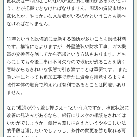
働状況は一時的なものなのか慢性的な理由があるのかとい
うことが把握できなければなりません。周辺の賃貸市場の
変化とか、やっかいな入居者がいるのかということも調べ
なければなりません。
12年というと設備的に更新する箇所が多いことも懸念材料
です。構造にもよりますが、外壁塗装や防水工事、ガス機
器の交換等を施してから売却という方法もあります。どち
らにしても今後工事は不可欠なので瑕疵が残ることを防ぐ
意味からもきれいな状態で引き渡すことは重要です。 また
買い手にとっても追加工事で新たに資金を用意するよりも
物件本体の融資で賄えれば有利であるとことは間違いあり
ません。
なお"返済が滞り差し押さえ～"という点ですが、稼働状況に
改善の見込みがあるなら、銀行にリスケの相談をされては
いかがでしょうか。銀行も差し押さえというややこしい法
的手段は避けたいでしょうし、条件の変更を勝ち取れる可