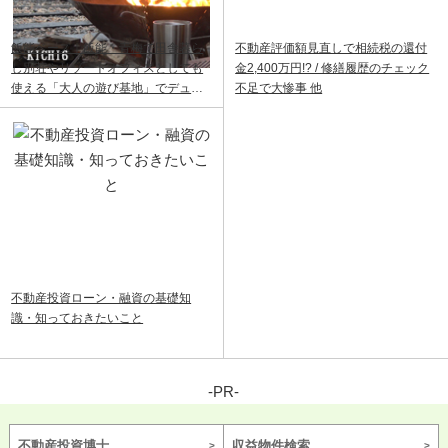
飯能ベース｜飯能・青梅で田舎暮ら
不動産評価額見直しで相続税の還付
し別荘やリゾートオフィスとしても
金2,400万円!? / 修繕履歴のチェック
使える「大人の遊び基地」でデュア
不足で大惨事 他
ルライフ
不動産投資ローン・融資の基礎知
識・知っておきたいこと
-PR-
不動産投資博士
収益物件検索