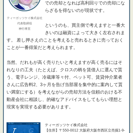
での売却となれば高利回りでの売却にな
らざるを得ないのが現状です。
ティーガッツケイ株式会社
代表取締役
というのも、買主側で考えますと一番大
神行孝至
きいのは融資によって大きく左右されま
す。 差し押さえのことを考えると売れるときに売っておく
ことが一番得策だと考えられます。
当然、だれもが高く売りたいと考えますが高く売るにはそ
れなりの工夫（たとえば、クロスの柄を賃借人に選んで貰
う、電子レンジ、冷蔵庫等々付、ペット可、賃貸仲介業者
さんに広告料2、3ヶ月を告げ当部屋を集中的に案内して貰
い満室にする）を考えながらの売却方法を信頼のおける不
動産会社に相談し、的確なアドバイスをしてもらい理想と
現実を実現する必要があります。
ティーガッツケイ株式会社
【住所】〒550-0012 大阪府大阪市西区立売掘1-9-