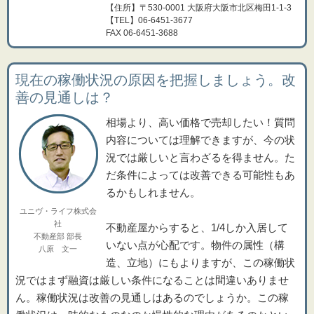
【住所】〒530-0001 大阪府大阪市北区梅田1-1-3
【TEL】06-6451-3677
FAX 06-6451-3688
現在の稼働状況の原因を把握しましょう。改
善の見通しは？
相場より、高い価格で売却したい！質問
内容については理解できますが、今の状
況では厳しいと言わざるを得ません。た
だ条件によっては改善できる可能性もあ
るかもしれません。
ユニヴ・ライフ株式会
社
不動産屋からすると、1/4しか入居して
不動産部 部長
いない点が心配です。物件の属性（構
八原 文一
造、立地）にもよりますが、この稼働状
況ではまず融資は厳しい条件になることは間違いありませ
ん。稼働状況は改善の見通しはあるのでしょうか。この稼