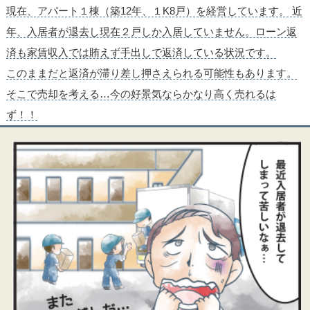
現在、アパート１棟（築12年、１K8戸）を経営しています。 近
年、入居者が退去し現在２戸しか入居していません。ローン返
済も家賃収入では賄えず手出しで返済している状況です。
このままだと返済が滞り差し押さえられる可能性もあります。
そこで売却を考える…今の好景気ならかなり高く売れるは
ず！！