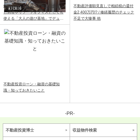
飯能ベース｜飯能・青梅で田舎暮ら
不動産評価額見直しで相続税の還付
し別荘やリゾートオフィスとしても
金2,400万円!? / 修繕履歴のチェック
使える「大人の遊び基地」でデュア
不足で大惨事 他
ルライフ
不動産投資ローン・融資の基礎知
識・知っておきたいこと
-PR-
不動産投資博士
収益物件検索