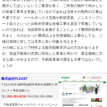
開示してほしいというご要望が多く、ご所有の物件で何かしら
の改修工事等を実施しているのであれば当然その箇所の工事は
不要ですが、メールボックス交換や鉄部塗装、ノンスリップシ
ート貼りといった比較的安価な改修工事を直近で実施していな
いのであれば、当該箇所を改修することによって費用対効果が
大きく、そのかかった費用以上を売買価格に上乗せしても、ご
検討者様に対しては非常に良い印象を与えます。
その他にもエリア特性よる販売戦略等沢山の方法があります
が、収益不動産の売買に特化した業者か否かで、査定価格に大
きな違いが出ますので、不動産業者の選定も大事ではないでし
ょうか
株式会社PLEAST
〒812-0038 福岡県福岡市博多区祇園町2-35
プレスト博多祗園ビル
TEL:
092-283-8238
/ FAX:092-281-8389
不動産業界のオールラウンドカンパニーと