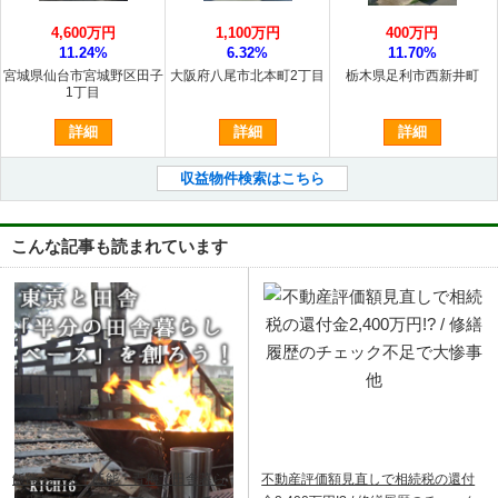
4,600万円
1,100万円
400万円
11.24%
6.32%
11.70%
宮城県仙台市宮城野区田子
大阪府八尾市北本町2丁目
栃木県足利市西新井町
1丁目
詳細
詳細
詳細
収益物件検索はこちら
こんな記事も読まれています
飯能ベース｜飯能・青梅で田舎暮ら
不動産評価額見直しで相続税の還付