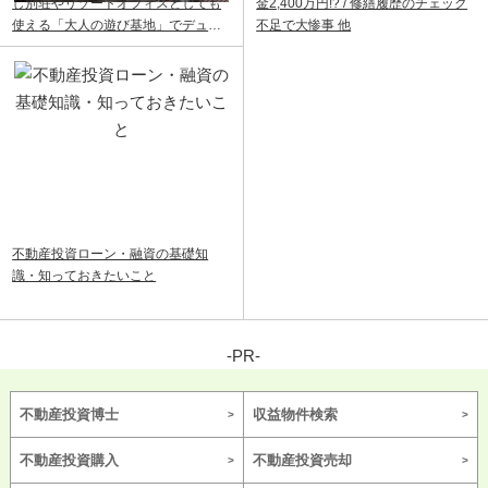
し別荘やリゾートオフィスとしても
金2,400万円!? / 修繕履歴のチェック
使える「大人の遊び基地」でデュア
不足で大惨事 他
ルライフ
不動産投資ローン・融資の基礎知
識・知っておきたいこと
-PR-
不動産投資博士
収益物件検索
不動産投資購入
不動産投資売却