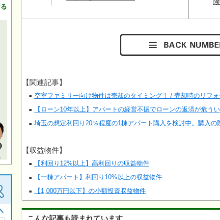
する
【関連記事】
空室ファミリー向け物件は売却のタイミング！ / 売却時のリフ
【ローン10年以上】アパートの経営不振でローンの返済が危う
埼玉の想定利回り20％程度の1棟アパート購入を検討中。購入の
【収益物件】
【利回り12%以上】高利回りの収益物件
【一棟アパート】利回り10%以上の収益物件
【1,000万円以下】の小額投資収益物件
こんな記事も読まれています