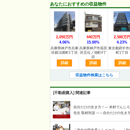
あなたにおすすめの収益物件
2,050万円
440万円
2,580万
4.06%
15.00%
4.23%
兵庫県神戸市兵庫
兵庫県神戸市長田
東京都府中市
区鍛冶屋町1丁目
区五位ノ池町4丁
町1丁目
目
詳細
詳細
詳細
収益物件検索はこちら
[不動産購入] 関連記事
自分だけの生き方！― 米村でんじ
先生 取材対談 ―～自分だけの生き
謳歌する賢者への岩崎せいじ取材対
コーナー～