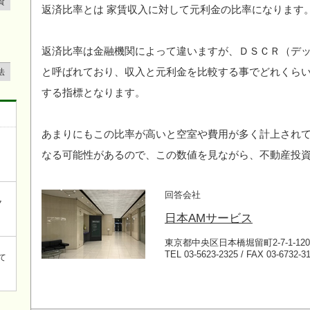
資
返済比率とは 家賃収入に対して元利金の比率になります
返済比率は金融機関によって違いますが、ＤＳＣＲ（デ
と呼ばれており、収入と元利金を比較する事でどれくら
法
する指標となります。
あまりにもこの比率が高いと空室や費用が多く計上され
なる可能性があるので、この数値を見ながら、不動産投
回答会社
ク
日本AMサービス
東京都中央区日本橋堀留町2-7-1-120
TEL 03-5623-2325 / FAX 03-6732-3
て