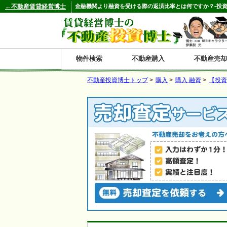
←不動産賃貸経営博士
金融機関より融資を受ける際の返済比率とは何ですか？-投資
物件検索
不動産購入
不動産売却
不動産投資博士トップ
>
購入
>
購入 融資
>
【投資
都道府県別の収益物件一覧
北
東
関
信
東
関
中
九
神奈川
和歌山
鹿児島
青森
秋田
岩手
宮城
山形
福島
東京
埼玉
千葉
茨城
栃木
群馬
新潟
富山
石川
福井
長野
山梨
静岡
愛知
岐阜
三重
大阪
兵庫
京都
滋賀
奈良
鳥取
岡山
島根
広島
山口
香川
徳島
愛媛
高知
福岡
佐賀
長崎
熊本
大分
宮崎
沖縄
海
北
東
州・
海
西
国・
州
道
北
四
陸
国