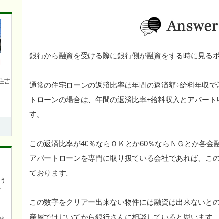
銀行から融資を受ける際に銀行側が融資をする時に見る
円
住吉
通常の住宅ローンの返済比率は年間の返済額÷給料年収で
トローンの場合は、年間の返済比率÷給料収入とアパート
す。
この返済比率が40％ならＯＫとか60％ならＮＧとか各
アパートローンを専門に取り扱ている会社であれば、こ
ております。
ろう
方を
談
この数字をクリアー出来ない物件には融資は出来ないと
産屋ではじいてから銀行さんに相談していると思います