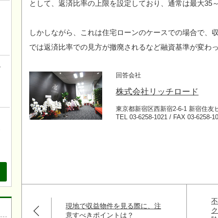
として、返済比率の上限を設定しており、通常は最大35～
！
こ
しかしながら、これは住宅ローンのケースでの場合で、
では返済比率での見方が撤廃されるなど融資基準が変わ
の
回答会社
株式会社リッチロード
東京都新宿区西新宿2-6-1 新宿住友
TEL 03-6258-1021 / FAX 03-6258-1
、
も
現地で収益物件を見る際に、注
意すべきポイントは？