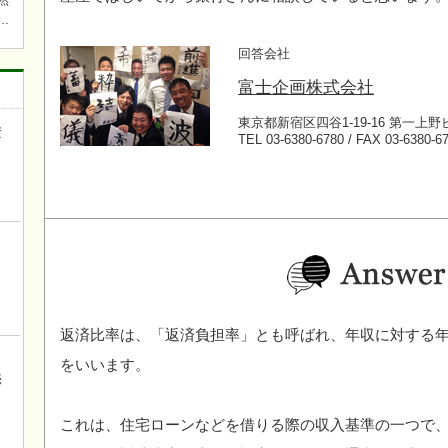
然
回答会社
焚
ら近
富士企画株式会社
ワ
キチ
東京都新宿区四谷1-19-16 第一上野
資
TEL 03-6380-6780 / FAX 03-6380-6
き
返済比率は、「返済負担率」とも呼ばれ、年収に対する
ロ
をいいます。
売
これは、住宅ローンなどを借りる際の収入基準の一つで