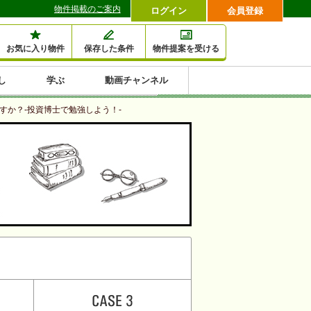
物件掲載のご案内
ログイン
会員登録
お気に入り物件
保存した条件
物件提案を受ける
し
学ぶ
動画チャンネル
セミナー情報検索
滞納・退去
相続・税金
金融・保険
空室対策
賃貸管理
土地活用
口コミ
すか？-投資博士で勉強しよう！-
特集から収益物件を探す
1,000万円以下小額投
早い者勝ち東京23区
10%以上アパート投
現況満室で安心物件
人気の築浅・新築物
資
資
件
内