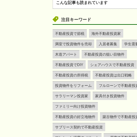
こんな記事も読まれています
注目キーワード
不動産投資で節税
海外不動産投資家
満室で投資物件を売却
入居者募集
学生需
木造アパート
不動産投資の狙い目物件
不動産投資でDIY
シェアハウスで不動産投資
不動産投資の所得税
不動産投資は出口戦略
投資物件をリフォーム
フルローンで不動産投
サラリーマン投資家
家具付き投資物件
ファミリー向け投資物件
不動産投資の好立地物件
築古物件で不動産投
サブリース契約で不動産投資