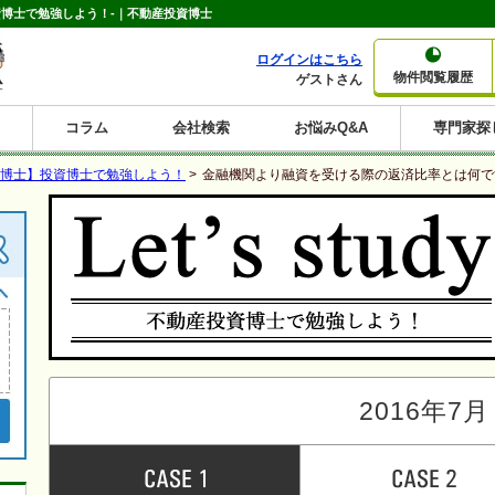
博士で勉強しよう！-｜不動産投資博士
ログインはこちら
物件閲覧履歴
ゲストさん
コラム
会社検索
お悩みQ&A
専門家探
大家さんコラム
賃貸経営コラム
購入コラム
売却コラム
博士】投資博士で勉強しよう！
>
金融機関より融資を受ける際の返済比率とは何で
種別から収益物件を探す
利回りから収益物件を探す
一棟売りマンション
一棟売りアパート
ホテルペンション
投資マンション
一棟売りビル
店舗・事務所
賃貸併用住宅
工場・倉庫
戸建賃貸
新築住宅
土地
利回り10%以上
利回り11%以上
利回り12%以上
利回り13%以上
利回り14%以上
利回り15%以上
利回り16%以上
利回り7%以上
利回り8%以上
利回り9%以上
2016年7月