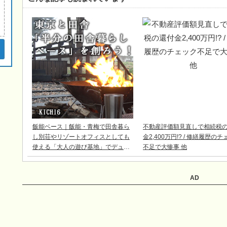
飯能ベース｜飯能・青梅で田舎暮ら
不動産評価額見直しで相続税
し別荘やリゾートオフィスとしても
金2,400万円!? / 修繕履歴の
使える「大人の遊び基地」でデュア
不足で大惨事 他
ルライフ
AD