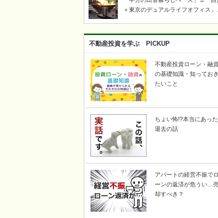
「半分の田舎暮らしベース」→「自
＋東京のデュアルライフオフィス」
「ツリーハウス・芝生・ウッドデッ
キ」「奥多摩・青梅飯能キャンプ・
き火・薪ストーブ」etc……東京か
不動産投資を学ぶ PICKUP
い自然豊かな川のそばで、上記キー
ードの不動産を探して｜KICHI6（
不動産投資ローン・融
ロク）
の基礎知識・知ってお
たいこと
ちょい怖!?本当にあった
退去の話
アパートの経営不振で
ーンの返済が危うい…
却すべき？