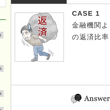
CASE 1
金融機関よ
の返済比率
要
資
資