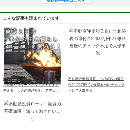
収益物件検索はこちら
こんな記事も読まれています
飯能ベース｜飯能・青梅で田舎暮ら
不動産評価額見直しで相続税の還付
し別荘やリゾートオフィスとしても
金2,400万円!? / 修繕履歴のチェック
使える「大人の遊び基地」でデュア
不足で大惨事 他
ルライフ