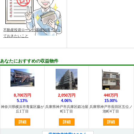
不動産投資ローンの基礎知識・知っ
ておきたいこと
あなたにおすすめの収益物件
8,700万円
2,050万円
440万円
5.13%
4.06%
15.00%
神奈川県横浜市青葉区藤が
兵庫県神戸市兵庫区鍛冶屋
兵庫県神戸市長田区五位ノ
丘1丁目
町1丁目
池町4丁目
詳細
詳細
詳細