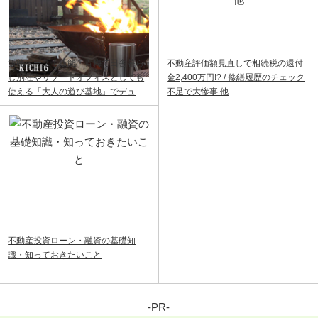
飯能ベース｜飯能・青梅で田舎暮ら
不動産評価額見直しで相続税の還付
し別荘やリゾートオフィスとしても
金2,400万円!? / 修繕履歴のチェック
使える「大人の遊び基地」でデュア
不足で大惨事 他
ルライフ
不動産投資ローン・融資の基礎知
識・知っておきたいこと
-PR-