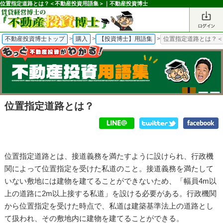
位置指定道路とは？＜不動産投資用語集＞｜不動産投資博士
不動産投資博士トップ
>
購入
>
【投資博士】用語集
>
位置指定道路とは？
位置指定道路とは？
位置指定道路とは、
接道義務
を満たすように設けられ、行政機
関によって位置指定を受けた私道のこと。接道義務を満たして
いない敷地には建物を建てることができないため、「幅員4m以
上の道路に2m以上接する私道」を設ける必要がある。行政機関
から位置指定を受けた時点で、私道は建築基準法上の道路とし
て扱われ、その敷地内に建物を建てることができる。