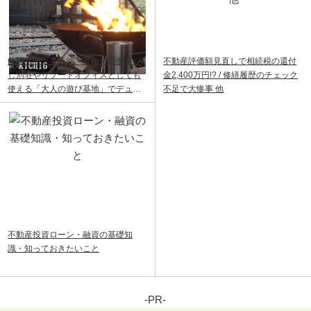
飯能ベース｜飯能・青梅で田舎暮ら
不動産評価額見直しで相続税の還付
し別荘やリゾートオフィスとしても
金2,400万円!? / 修繕履歴のチェック
使える「大人の遊び基地」でデュア
不足で大惨事 他
ルライフ
不動産投資ローン・融資の基礎知
識・知っておきたいこと
-PR-