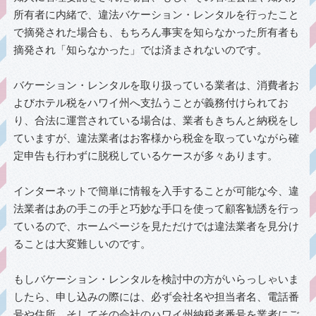
所有者に内緒で、違法バケーション・レンタルを行ったこと
で摘発された場合も、もちろん事実を知らなかった所有者も
摘発され「知らなかった」では済まされないのです。
バケーション・レンタルを取り扱っている業者は、消費者お
よびホテル税をハワイ州へ支払うことが義務付けられてお
り、合法に運営されている場合は、業者もきちんと納税をし
ていますが、違法業者はお客様から税金を取っていながら確
定申告も行わずに脱税しているケースが多々あります。
インターネットで簡単に情報を入手することが可能な今、違
法業者はあの手この手と巧妙な手口を使って顧客勧誘を行っ
ているので、ホームページを見ただけでは違法業者を見分け
ることは大変難しいのです。
もしバケーション・レンタルを検討中の方がいらっしゃいま
したら、申し込みの際には、必ず会社名や担当者名、電話番
号や住所、そしてその会社のハワイ州納税者番号を業者にご