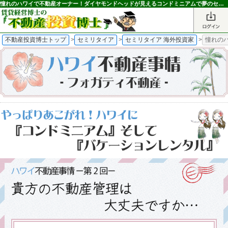
憧れのハワイで不動産オーナー！ダイヤモンドヘッドが見えるコンドミニアムで夢のセミリタイヤ、セレブ生活-フォガティ不動産-｜不動産投資博士
不動産投資博士トップ
>
セミリタイア
>
セミリタイア 海外投資家
>
憧れの