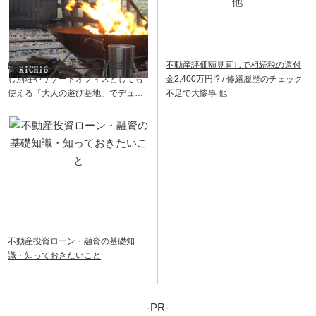
飯能ベース｜飯能・青梅で田舎暮ら
不動産評価額見直しで相続税の還付
し別荘やリゾートオフィスとしても
金2,400万円!? / 修繕履歴のチェック
使える「大人の遊び基地」でデュア
不足で大惨事 他
ルライフ
不動産投資ローン・融資の基礎知
識・知っておきたいこと
-PR-