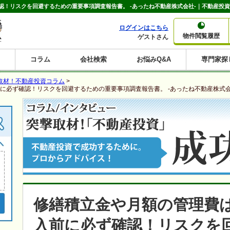
！リスクを回避するための重要事項調査報告書。 -あったね不動産株式会社-｜不動産投
ログインはこちら
物件閲覧履歴
ゲストさん
コラム
会社検索
お悩みQ&A
専門家探
大家さんコラム
賃貸経営コラム
購入コラム
売却コラム
取材！不動産投資コラム
>
種別から収益物件を探す
利回りから収益物件を探す
に必ず確認！リスクを回避するための重要事項調査報告書。 -あったね不動産株式会
一棟売りマンション
一棟売りアパート
ホテルペンション
投資マンション
一棟売りビル
店舗・事務所
賃貸併用住宅
工場・倉庫
戸建賃貸
新築住宅
土地
利回り10%以上
利回り11%以上
利回り12%以上
利回り13%以上
利回り14%以上
利回り15%以上
利回り16%以上
利回り7%以上
利回り8%以上
利回り9%以上
修繕積立金や月額の管理費
入前に必ず確認！リスクを