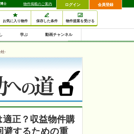
資博士
物件掲載のご案内
ログイン
会員登録
お気に入り物件
保存した条件
物件提案を受ける
し
学ぶ
動画チャンネル
セミナー情報検索
滞納・退去
相続・税金
金融・保険
空室対策
賃貸管理
土地活用
口コミ
特集から収益物件を探す
社-
1,000万円以下小額投
早い者勝ち東京23区
10%以上アパート投
現況満室で安心物件
人気の築浅・新築物
資
資
件
内
は適正？収益物件購
回避するための重