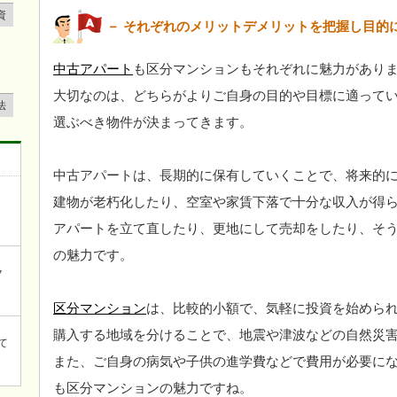
資
－ それぞれのメリットデメリットを把握し目的
中古アパート
も区分マンションもそれぞれに魅力があり
大切なのは、どちらがよりご自身の目的や目標に適って
法
選ぶべき物件が決まってきます。
中古アパートは、長期的に保有していくことで、将来的
建物が老朽化したり、空室や家賃下落で十分な収入が得
アパートを立て直したり、更地にして売却をしたり、そ
の魅力です。
ク
区分マンション
は、比較的小額で、気軽に投資を始めら
購入する地域を分けることで、地震や津波などの自然災
て
また、ご自身の病気や子供の進学費などで費用が必要に
も区分マンションの魅力ですね。