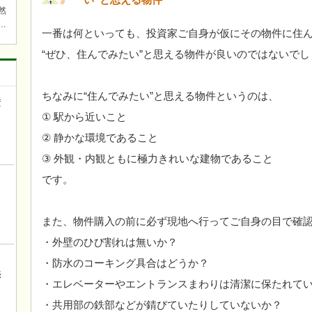
然
一番は何といっても、投資家ご自身が仮にその物件に住
焚
“ぜひ、住んでみたい”と思える物件が良いのではないでし
ら近
ワ
キチ
ちなみに“住んでみたい”と思える物件というのは、
資
① 駅から近いこと
き
② 静かな環境であること
③ 外観・内観ともに極力きれいな建物であること
です。
また、物件購入の前に必ず現地へ行ってご自身の目で確
・外壁のひび割れは無いか？
ロ
・防水のコーキング具合はどうか？
売
・エレベーターやエントランスまわりは清潔に保たれて
・共用部の鉄部などが錆びていたりしていないか？