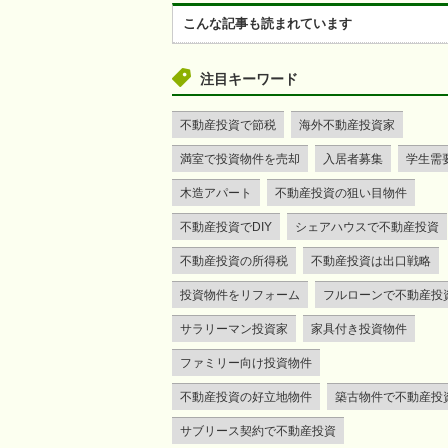
こんな記事も読まれています
注目キーワード
不動産投資で節税
海外不動産投資家
満室で投資物件を売却
入居者募集
学生需
木造アパート
不動産投資の狙い目物件
不動産投資でDIY
シェアハウスで不動産投資
不動産投資の所得税
不動産投資は出口戦略
投資物件をリフォーム
フルローンで不動産投
サラリーマン投資家
家具付き投資物件
ファミリー向け投資物件
不動産投資の好立地物件
築古物件で不動産投
サブリース契約で不動産投資