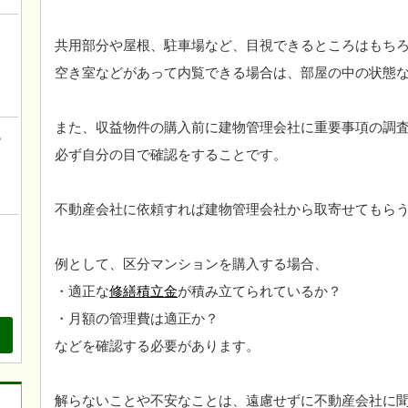
！
共用部分や屋根、駐車場など、目視できるところはもち
こ
空き室などがあって内覧できる場合は、部屋の中の状態
また、収益物件の購入前に建物管理会社に重要事項の調
の
必ず自分の目で確認をすることです。
不動産会社に依頼すれば建物管理会社から取寄せてもら
、
も
例として、区分マンションを購入する場合、
・適正な
修繕積立金
が積み立てられているか？
・月額の管理費は適正か？
などを確認する必要があります。
解らないことや不安なことは、遠慮せずに不動産会社に