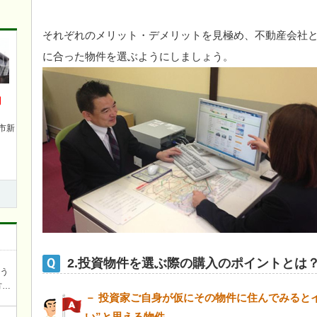
それぞれのメリット・デメリットを見極め、不動産会社
に合った物件を選ぶようにしましょう。
円
市新
2.投資物件を選ぶ際の購入のポイントとは
ろう
方を
－ 投資家ご自身が仮にその物件に住んでみると
談
い”と思える物件