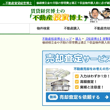
←不動産賃貸経営博士
修繕積立金や月額の管理費は適正？収益物件購入前に必ず確認
物件検索
不動産購入
不動産売却
不動産投資博士トップ
>
購入
>
【投資博士】突撃
都道府県別の収益物件一覧
修繕積立金や月額の管理費は適正？収益物件購入前
北
東
関
信
東
関
中
九
神奈川
和歌山
鹿児島
青森
秋田
岩手
宮城
山形
福島
東京
埼玉
千葉
茨城
栃木
群馬
新潟
富山
石川
福井
長野
山梨
静岡
愛知
岐阜
三重
大阪
兵庫
京都
滋賀
奈良
鳥取
岡山
島根
広島
山口
香川
徳島
愛媛
高知
福岡
佐賀
長崎
熊本
大分
宮崎
沖縄
海
北
東
州・
海
西
国・
州
道
北
四
陸
国