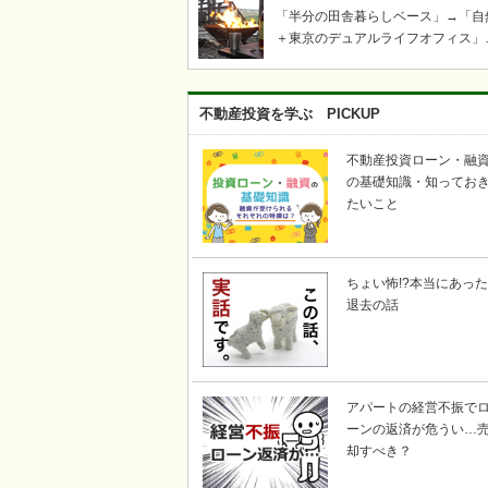
「半分の田舎暮らしベース」→「自
＋東京のデュアルライフオフィス」
「ツリーハウス・芝生・ウッドデッ
キ」「奥多摩・青梅飯能キャンプ・
き火・薪ストーブ」etc……東京か
不動産投資を学ぶ PICKUP
い自然豊かな川のそばで、上記キー
ードの不動産を探して｜KICHI6（
不動産投資ローン・融
ロク）
の基礎知識・知ってお
たいこと
ちょい怖!?本当にあった
退去の話
アパートの経営不振で
ーンの返済が危うい…
却すべき？