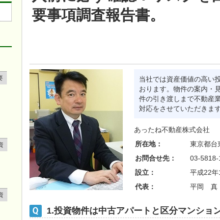
要事項調査報告書。
要
当社では資産価値の高い
おります。物件の案内・
件の引き渡しまで不動産
対応をさせていただきま
あったね不動産株式会社
所在地：
東京都台東
資
お問合せ先：
03-5818-
設立：
平成22年
代表：
平岡 真
資
1.投資物件は中古アパートと区分マンショ