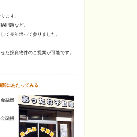
おります。
滞納問題
など、
として長年培って参りました。
わせた投資物件のご提案が可能です。
機関にあたってみる
な金融機
の金融機