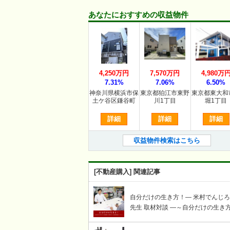
あなたにおすすめの収益物件
4,250万円
7,570万円
4,980万
7.31%
7.06%
6.50%
神奈川県横浜市保
東京都狛江市東野
東京都東大和
土ケ谷区鎌谷町
川1丁目
堀1丁目
詳細
詳細
詳細
収益物件検索はこちら
[不動産購入] 関連記事
自分だけの生き方！― 米村でんじ
先生 取材対談 ―～自分だけの生き
謳歌する賢者への岩崎せいじ取材対
コーナー～