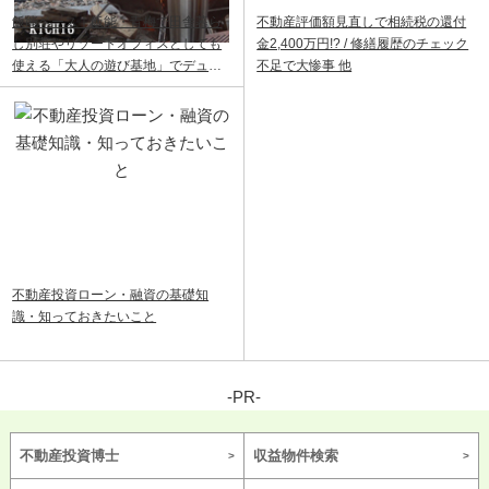
飯能ベース｜飯能・青梅で田舎暮ら
不動産評価額見直しで相続税の還付
し別荘やリゾートオフィスとしても
金2,400万円!? / 修繕履歴のチェック
使える「大人の遊び基地」でデュア
不足で大惨事 他
ルライフ
不動産投資ローン・融資の基礎知
識・知っておきたいこと
-PR-
不動産投資博士
収益物件検索