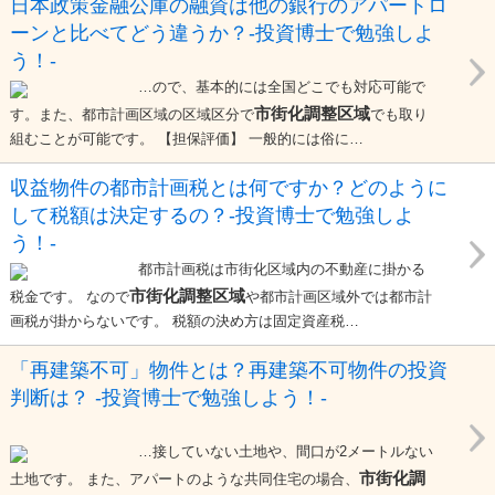
日本政策金融公庫の融資は他の銀行のアパートロ
ーンと比べてどう違うか？-投資博士で勉強しよ
う！-
…ので、基本的には全国どこでも対応可能で
市街化調整区域
す。また、都市計画区域の区域区分で
でも取り
組むことが可能です。 【担保評価】 一般的には俗に…
収益物件の都市計画税とは何ですか？どのように
して税額は決定するの？-投資博士で勉強しよ
う！-
都市計画税は市街化区域内の不動産に掛かる
市街化調整区域
税金です。 なので
や都市計画区域外では都市計
画税が掛からないです。 税額の決め方は固定資産税…
「再建築不可」物件とは？再建築不可物件の投資
判断は？ -投資博士で勉強しよう！-
…接していない土地や、間口が2メートルない
市街化調
土地です。 また、アパートのような共同住宅の場合、