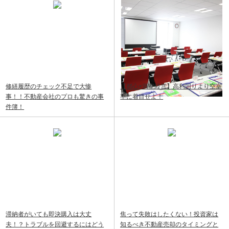
修繕履歴のチェック不足で大惨
【都心×満室経営】高利回りより空室
事！！不動産会社のプロも驚きの事
率に着目せよ！
件簿！
滞納者がいても即決購入は大丈
焦って失敗はしたくない！投資家は
夫！？トラブルを回避するにはどう
知るべき不動産売却のタイミングと