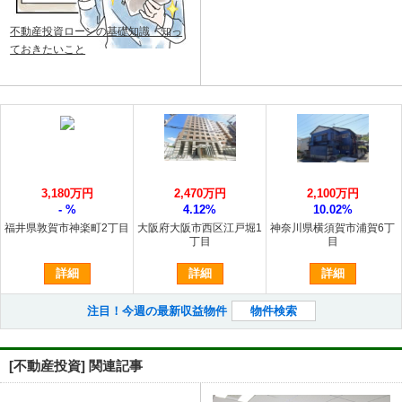
不動産投資ローンの基礎知識・知っ
ておきたいこと
3,180万円
2,470万円
2,100万円
- %
4.12%
10.02%
福井県敦賀市神楽町2丁目
大阪府大阪市西区江戸堀1
神奈川県横須賀市浦賀6丁
丁目
目
詳細
詳細
詳細
注目！今週の最新収益物件
物件検索
[不動産投資] 関連記事