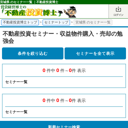
宮城県 のセミナー一覧 ｜不動産投資博士
不動産投資博士トップ
>
セミナートップ
>
宮城県 のセミナー一覧
不動産投資セミナー・収益物件購入・売却の勉
強会
条件を絞り込む
0
0
0
件中
件～
件 表示
セミナー一覧
0
0
0
件中
件～
件 表示
セミナー一覧
新着セミナー検索