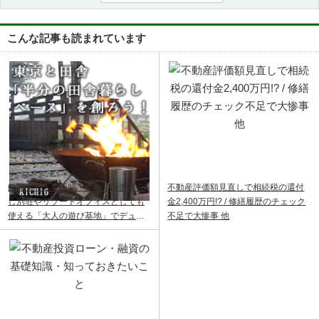
こんな記事も読まれています
飯能ベース｜飯能・青梅で田舎暮ら
不動産評価額見直しで相続税の還付
し別荘やリゾートオフィスとしても
金2,400万円!? / 修繕履歴のチェック
使える「大人の遊び基地」でデュア
不足で大惨事 他
ルライフ