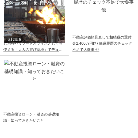
飯能ベース｜飯能・青梅で田舎暮ら
不動産評価額見直しで相続税の還付
し別荘やリゾートオフィスとしても
金2,400万円!? / 修繕履歴のチェック
使える「大人の遊び基地」でデュア
不足で大惨事 他
ルライフ
不動産投資ローン・融資の基礎知
識・知っておきたいこと