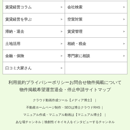
賃貸経営コラム
会社検索
賃貸経営を学ぶ
空室対策
滞納・退去
賃貸管理
土地活用
相続・税金
金融・保険
専門家に相談
口コミ大家さん
利用規約
プライバシーポリシー
お問合せ
物件掲載について
物件掲載希望
運営
退会・停止申請
サイトマップ
クラウド動画作成ツール【メディア博士】
不動産ホームページ制作・SEOは博士クラウドRHS
マニュアル作成・マニュアル動画は【マニュアル博士】
あな場チャンネル｜独創性イキイキ人をインタビューするチャンネル