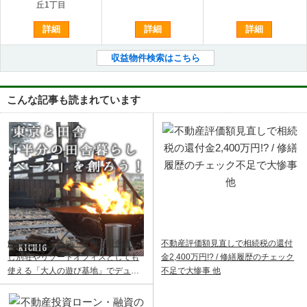
丘1丁目
詳細
詳細
詳細
収益物件検索はこちら
こんな記事も読まれています
飯能ベース｜飯能・青梅で田舎暮ら
不動産評価額見直しで相続税の還付
し別荘やリゾートオフィスとしても
金2,400万円!? / 修繕履歴のチェック
使える「大人の遊び基地」でデュア
不足で大惨事 他
ルライフ