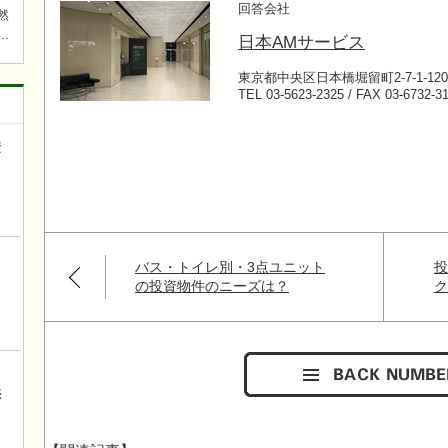
回答会社
然
日本AMサービス
焚
東京都中央区日本橋堀留町2-7-1-120
TEL 03-5623-2325 / FAX 03-6732-3
ら近
ワ
キチ
資
き
バス・トイレ別・3点ユニット
の投資物件のニーズは？
ロ
売