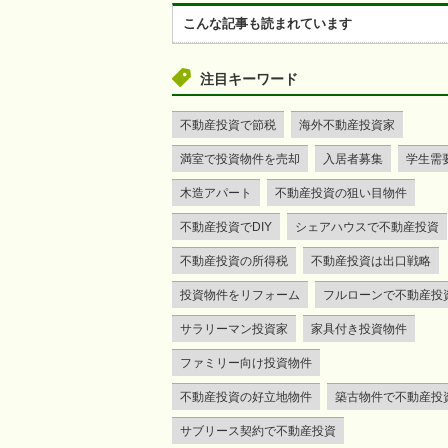
こんな記事も読まれています
注目キーワード
不動産投資で節税
海外不動産投資家
満室で投資物件を売却
入居者募集
学生需
木造アパート
不動産投資の狙い目物件
不動産投資でDIY
シェアハウスで不動産投資
不動産投資の所得税
不動産投資は出口戦略
投資物件をリフォーム
フルローンで不動産投
サラリーマン投資家
家具付き投資物件
ファミリー向け投資物件
不動産投資の好立地物件
築古物件で不動産投
サブリース契約で不動産投資