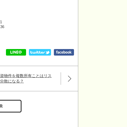
1
136
投資物件を複数所有ことはリス
ク分散になる？