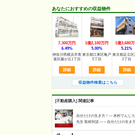
あなたにおすすめの収益物件
7,300万円
1億2,100万円
1億3,680
6.49%
5.00%
5.21%
神奈川県横浜市青
東京都江東区亀戸
東京都足立区
葉区藤が丘1丁目
5丁目
2丁目
詳細
詳細
詳細
収益物件検索はこちら
[不動産購入] 関連記事
自分だけの生き方！― 米村でんじ
先生 取材対談 ―～自分だけの生き
謳歌する賢者への岩崎せいじ取材対
コーナー～