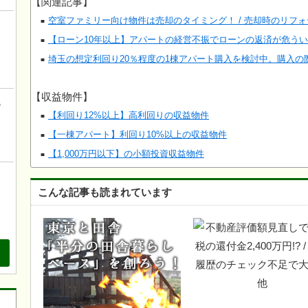
【関連記事】
空室ファミリー向け物件は売却のタイミング！ / 売却時のリフ
！
【ローン10年以上】アパートの経営不振でローンの返済が危う
こ
埼玉の想定利回り20％程度の1棟アパート購入を検討中。購入の
【収益物件】
の
【利回り12%以上】高利回りの収益物件
【一棟アパート】利回り10%以上の収益物件
【1,000万円以下】の小額投資収益物件
、
こんな記事も読まれています
も