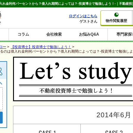
入れ金利何パーセントから？借入れ期間によっては？-投資博士で勉強しよう！-｜不動産投
ログインはこちら
物件閲覧履歴
ゲストさん
コラム
会社検索
お悩みQ&A
専門家探
大家さんコラム
賃貸経営コラム
購入コラム
売却コラム
ロー
>
【投資博士】投資博士で勉強しよう！
>
種別から収益物件を探す
利回りから収益物件を探す
るのは借入れ金利何パーセントから？借入れ期間によっては？-投資博士で勉強しよ
一棟売りマンション
一棟売りアパート
ホテルペンション
投資マンション
一棟売りビル
店舗・事務所
賃貸併用住宅
工場・倉庫
戸建賃貸
新築住宅
土地
利回り10%以上
利回り11%以上
利回り12%以上
利回り13%以上
利回り14%以上
利回り15%以上
利回り16%以上
利回り7%以上
利回り8%以上
利回り9%以上
2014年6月