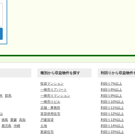
種別から収益物件を探す
利回りから収益物件
投資マンション
利回り7%以上
一棟売りアパート
利回り8%以上
木
群馬
一棟売りマンション
利回り9%以上
一棟売りビル
利回り10%以上
店舗・事務所
利回り11%以上
山
賃貸併用住宅
利回り12%以上
徳島
愛媛
高知
戸建賃貸
利回り13%以上
鹿児島
沖縄
土地
利回り14%以上
新築住宅
利回り15%以上