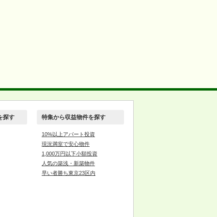
を探す
特集から収益物件を探す
10%以上アパート投資
現況満室で安心物件
1,000万円以下小額投資
人気の築浅・新築物件
早い者勝ち東京23区内