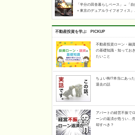
「半分の田舎暮らしベース」→「自
＋東京のデュアルライフオフィス」
「ツリーハウス・芝生・ウッドデッ
キ」「奥多摩・青梅飯能キャンプ・
き火・薪ストーブ」etc……東京か
不動産投資を学ぶ PICKUP
い自然豊かな川のそばで、上記キー
ードの不動産を探して｜KICHI6（
不動産投資ローン・融
ロク）
の基礎知識・知ってお
たいこと
ちょい怖!?本当にあった
退去の話
アパートの経営不振で
ーンの返済が危うい…
却すべき？