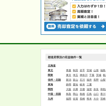
都道府県別の収益物件一覧
北海道
東北
青森
秋田
岩手
宮城
山形
福島
関東
東京
埼玉
神奈川
千葉
茨城
栃
信州・北陸
新潟
富山
石川
福井
長野
山梨
東海
静岡
愛知
岐阜
三重
関西
大阪
兵庫
京都
滋賀
奈良
和歌
中国・四国
鳥取
岡山
島根
広島
山口
香川
九州
福岡
佐賀
長崎
熊本
大分
宮崎