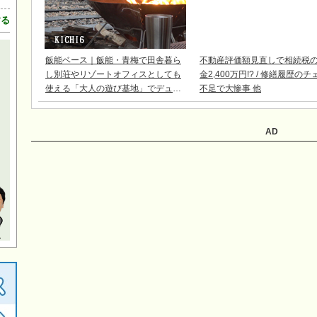
する
飯能ベース｜飯能・青梅で田舎暮ら
不動産評価額見直しで相続税
し別荘やリゾートオフィスとしても
金2,400万円!? / 修繕履歴の
使える「大人の遊び基地」でデュア
不足で大惨事 他
ルライフ
AD