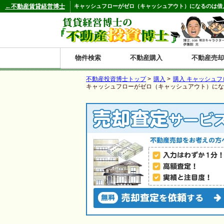
←不動産賃貸経営博士
キャッシュフローがゼロ（キャッシュアウト）になるのは借
物件検索
不動産購入
不動産売却
不動産投資博士トップ
>
購入
>
購入 キャッシュフ
都道府県別の収益物件一覧
キャッシュフローがゼロ（キャッシュアウト）にな
北
東
関
信
東
関
中
九
神奈川
和歌山
鹿児島
青森
秋田
岩手
宮城
山形
福島
東京
埼玉
千葉
茨城
栃木
群馬
新潟
富山
石川
福井
長野
山梨
静岡
愛知
岐阜
三重
大阪
兵庫
京都
滋賀
奈良
鳥取
岡山
島根
広島
山口
香川
徳島
愛媛
高知
福岡
佐賀
長崎
熊本
大分
宮崎
沖縄
海
北
東
州・
海
西
国・
州
道
北
四
陸
国