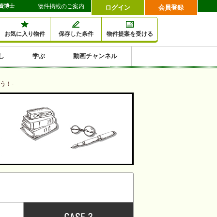
資博士
物件掲載のご案内
ログイン
会員登録
お気に入り物件
保存した条件
物件提案を受ける
し
学ぶ
動画チャンネル
セミナー情報検索
滞納・退去
相続・税金
金融・保険
空室対策
賃貸管理
土地活用
口コミ
特集から収益物件を探す
う！-
1,000万円以下小額投
早い者勝ち東京23区
10%以上アパート投
現況満室で安心物件
人気の築浅・新築物
資
資
件
内