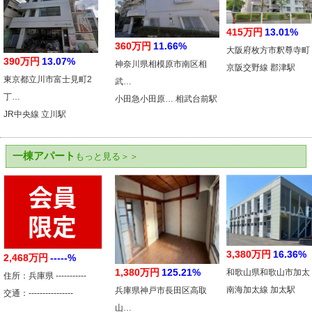
415万円
13.01%
360万円
11.66%
大阪府枚方市釈尊寺町
390万円
13.07%
神奈川県相模原市南区相
京阪交野線 郡津駅
東京都立川市富士見町2
武…
丁…
小田急小田原… 相武台前駅
JR中央線 立川駅
一棟アパート
もっと見る＞＞
3,380万円
16.36%
2,468万円
-----%
1,380万円
125.21%
和歌山県和歌山市加太
住所：兵庫県 -----------
南海加太線 加太駅
兵庫県神戸市長田区高取
交通：----------------
山…