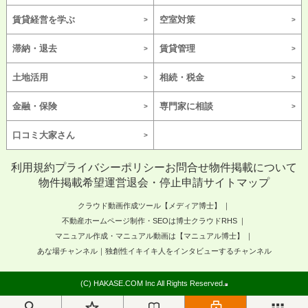
賃貸経営を学ぶ
空室対策
滞納・退去
賃貸管理
土地活用
相続・税金
金融・保険
専門家に相談
口コミ大家さん
利用規約
プライバシーポリシー
お問合せ
物件掲載について
物件掲載希望
運営
退会・停止申請
サイトマップ
クラウド動画作成ツール【メディア博士】
不動産ホームページ制作・SEOは博士クラウドRHS
マニュアル作成・マニュアル動画は【マニュアル博士】
あな場チャンネル｜独創性イキイキ人をインタビューするチャンネル
(C) HAKASE.COM Inc All Rights Reserved.