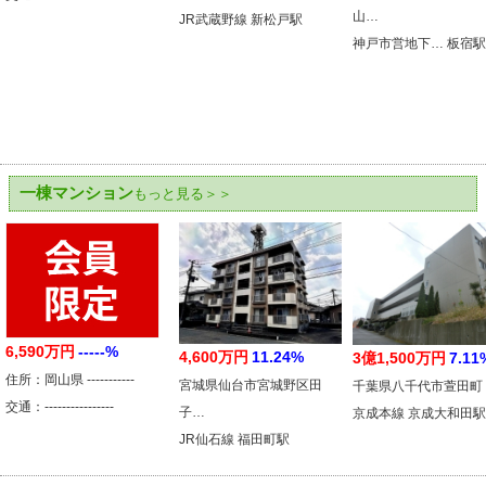
山…
JR武蔵野線 新松戸駅
神戸市営地下… 板宿駅
一棟マンション
もっと見る＞＞
6,590万円
-----%
4,600万円
11.24%
3億1,500万円
7.11
住所：岡山県 -----------
宮城県仙台市宮城野区田
千葉県八千代市萱田町
交通：----------------
子…
京成本線 京成大和田駅
JR仙石線 福田町駅