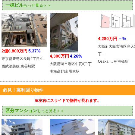
一棟ビル
もっと見る＞＞
4,280万円
－%
大阪府大阪市港区弁天
2億6,800万円
5.37%
丁…
4,300万円
4.26%
東京都豊島区長崎4丁目4…
Osaka … 朝潮橋駅
大阪府堺市堺区中瓦町1丁
西武池袋線 東長崎駅
南海高野線 堺東駅
必見！高利回り物件
※左右にスライドで物件が見れます。
区分マンション
もっと見る＞＞