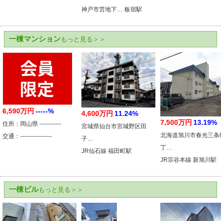
神戸市営地下… 板宿駅
一棟マンション
もっと見る＞＞
6,590万円
-----%
4,600万円
11.24%
7,500万円
13.19%
住所：岡山県 -----------
宮城県仙台市宮城野区田
北海道旭川市春光三条
交通：----------------
子…
丁…
JR仙石線 福田町駅
JR宗谷本線 新旭川駅
一棟ビル
もっと見る＞＞