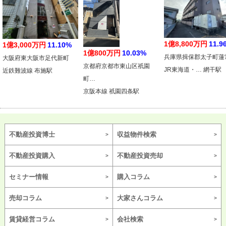
1億8,800万円
11.9
1億3,000万円
11.10%
1億800万円
10.03%
兵庫県揖保郡太子町蓮
大阪府東大阪市足代新町
京都府京都市東山区祇園
JR東海道・… 網干駅
近鉄難波線 布施駅
町…
京阪本線 祇園四条駅
不動産投資博士
収益物件検索
不動産投資購入
不動産投資売却
セミナー情報
購入コラム
売却コラム
大家さんコラム
賃貸経営コラム
会社検索