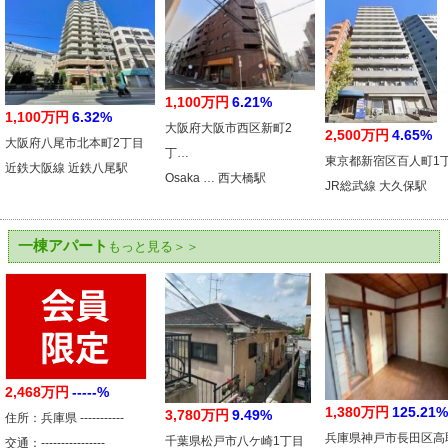
1,100万円
6.21%
1,100万円
6.32%
大阪府大阪市西区新町2
2,500万円
4.65%
大阪府八尾市北本町2丁目
丁…
東京都新宿区百人町1
近鉄大阪線 近鉄八尾駅
Osaka … 西大橋駅
JR総武線 大久保駅
一棟アパート
もっと見る＞＞
2,468万円
-----%
1,380万円
125.21%
3,780万円
9.49%
住所：兵庫県 -----------
兵庫県神戸市長田区高
千葉県松戸市八ケ崎1丁目
交通：----------------