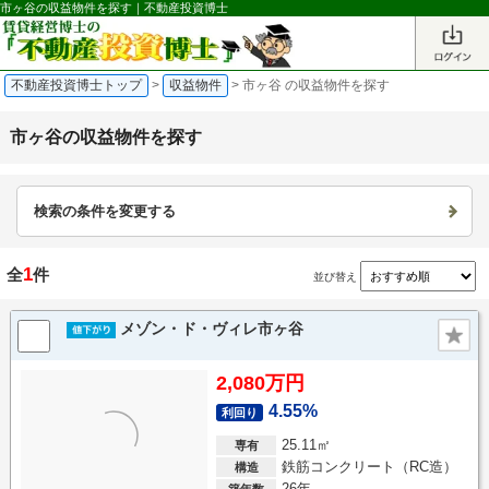
市ヶ谷の収益物件を探す｜不動産投資博士
不動産投資博士トップ
>
収益物件
>
市ヶ谷 の収益物件を探す
市ヶ谷の収益物件を探す
検索の条件を変更する
1
全
件
並び替え
メゾン・ド・ヴィレ市ヶ谷
2,080万円
4.55%
利回り
25.11㎡
専有
鉄筋コンクリート（RC造）
構造
26年
築年数