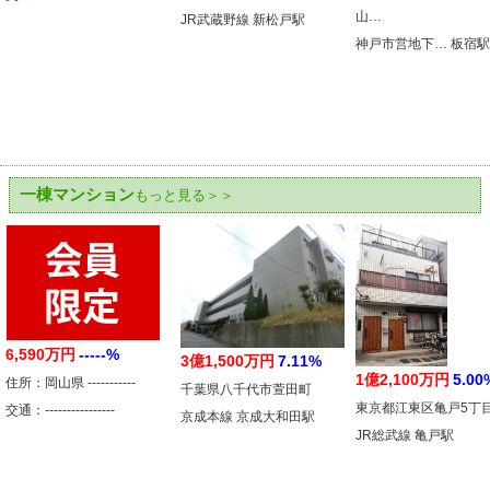
山…
JR武蔵野線 新松戸駅
神戸市営地下… 板宿駅
一棟マンション
もっと見る＞＞
6,590万円
-----%
3億1,500万円
7.11%
1億2,100万円
5.00
住所：岡山県 -----------
千葉県八千代市萱田町
東京都江東区亀戸5丁
交通：----------------
京成本線 京成大和田駅
JR総武線 亀戸駅