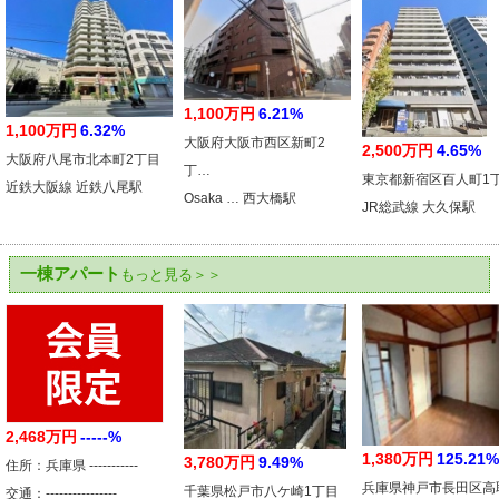
1,100万円
6.21%
1,100万円
6.32%
大阪府大阪市西区新町2
2,500万円
4.65%
大阪府八尾市北本町2丁目
丁…
東京都新宿区百人町1
近鉄大阪線 近鉄八尾駅
Osaka … 西大橋駅
JR総武線 大久保駅
一棟アパート
もっと見る＞＞
2,468万円
-----%
1,380万円
125.21%
3,780万円
9.49%
住所：兵庫県 -----------
兵庫県神戸市長田区高
千葉県松戸市八ケ崎1丁目
交通：----------------