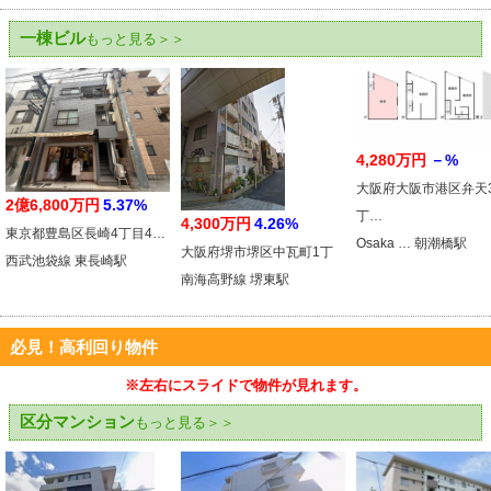
一棟ビル
もっと見る＞＞
4,280万円
－%
大阪府大阪市港区弁天
2億6,800万円
5.37%
丁…
4,300万円
4.26%
東京都豊島区長崎4丁目4…
Osaka … 朝潮橋駅
大阪府堺市堺区中瓦町1丁
西武池袋線 東長崎駅
南海高野線 堺東駅
必見！高利回り物件
※左右にスライドで物件が見れます。
区分マンション
もっと見る＞＞