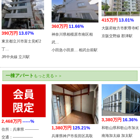
415万円
13.01%
360万円
11.66%
大阪府枚方市釈尊寺町
390万円
13.07%
神奈川県相模原市南区相
京阪交野線 郡津駅
東京都立川市富士見町2
武…
丁…
小田急小田原… 相武台前駅
JR中央線 立川駅
一棟アパート
もっと見る＞＞
3,380万円
16.36%
2,468万円
-----%
1,380万円
125.21%
和歌山県和歌山市加太
住所：兵庫県 -----------
南海加太線 加太駅
兵庫県神戸市長田区高取
交通：----------------