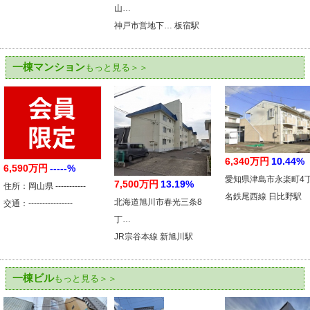
山…
神戸市営地下… 板宿駅
一棟マンション
もっと見る＞＞
6,340万円
10.44%
6,590万円
-----%
愛知県津島市永楽町4
7,500万円
13.19%
住所：岡山県 -----------
名鉄尾西線 日比野駅
北海道旭川市春光三条8
交通：----------------
丁…
JR宗谷本線 新旭川駅
一棟ビル
もっと見る＞＞