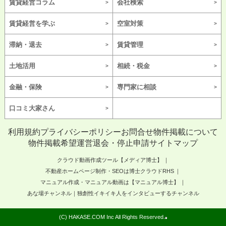
賃貸経営コラム
会社検索
賃貸経営を学ぶ
空室対策
滞納・退去
賃貸管理
土地活用
相続・税金
金融・保険
専門家に相談
口コミ大家さん
利用規約
プライバシーポリシー
お問合せ
物件掲載について
物件掲載希望
運営
退会・停止申請
サイトマップ
クラウド動画作成ツール【メディア博士】
不動産ホームページ制作・SEOは博士クラウドRHS
マニュアル作成・マニュアル動画は【マニュアル博士】
あな場チャンネル｜独創性イキイキ人をインタビューするチャンネル
(C) HAKASE.COM Inc All Rights Reserved.