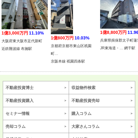
1億8,800万円
11.9
1億3,000万円
11.10%
1億800万円
10.03%
兵庫県揖保郡太子町蓮
大阪府東大阪市足代新町
京都府京都市東山区祇園
JR東海道・… 網干駅
近鉄難波線 布施駅
町…
京阪本線 祇園四条駅
不動産投資博士
収益物件検索
不動産投資購入
不動産投資売却
セミナー情報
購入コラム
売却コラム
大家さんコラム