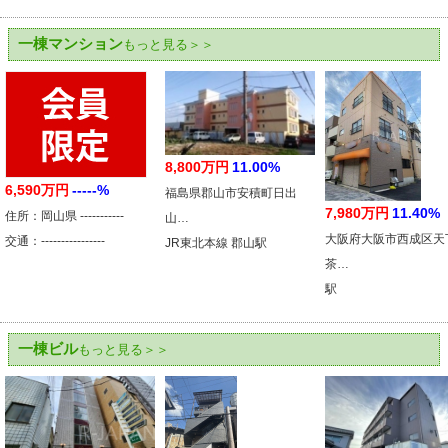
一棟マンション
もっと見る＞＞
8,800万円
11.00%
6,590万円
-----%
福島県郡山市安積町日出
7,980万円
11.40%
住所：岡山県 -----------
山…
大阪府大阪市西成区天
交通：----------------
JR東北本線 郡山駅
茶…
駅
一棟ビル
もっと見る＞＞