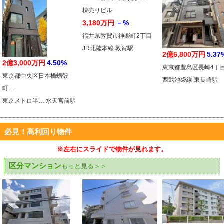
3,180万円
－%
福井県敦賀市神楽町2丁目
JR北陸本線 敦賀駅
2億6,800万円
5.37
2億3,000万円
4.50%
東京都豊島区長崎4丁
東京都中央区日本橋蛎殻
西武池袋線 東長崎駅
町…
東京メトロ半… 水天宮前駅
必見！高利回り物件
※左右にスライドで物件が見れます。
区分マンション
もっと見る＞＞