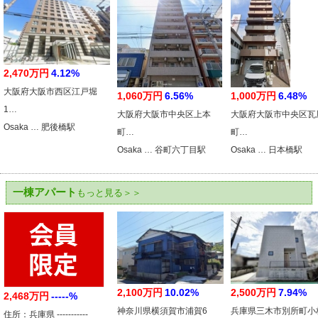
2,470万円
4.12%
大阪府大阪市西区江戸堀
1,060万円
6.56%
1,000万円
6.48%
1…
大阪府大阪市中央区上本
大阪府大阪市中央区瓦
Osaka … 肥後橋駅
町…
町…
Osaka … 谷町六丁目駅
Osaka … 日本橋駅
一棟アパート
もっと見る＞＞
2,100万円
10.02%
2,500万円
7.94%
2,468万円
-----%
神奈川県横須賀市浦賀6
兵庫県三木市別所町小
住所：兵庫県 -----------