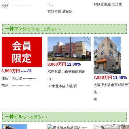
丁…
神鉄粟生線 志染駅
交通：----------------
京急本線 浦賀駅
一棟マンション
もっと見る＞＞
8,800万円
11.00%
6,590万円
-----%
福島県郡山市安積町日出
7,980万円
11.40%
住所：岡山県 -----------
山…
大阪府大阪市西成区天
交通：----------------
JR東北本線 郡山駅
茶…
駅
一棟ビル
もっと見る＞＞