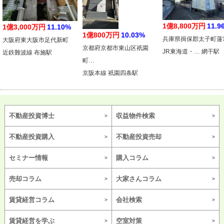
1億8,800万円
11.9
1億3,000万円
11.10%
1億800万円
10.03%
兵庫県揖保郡太子町蓮
大阪府東大阪市足代新町
京都府京都市東山区祇園
JR東海道・… 網干駅
近鉄難波線 布施駅
町…
京阪本線 祇園四条駅
不動産投資博士
収益物件検索
不動産投資購入
不動産投資売却
セミナー情報
購入コラム
売却コラム
大家さんコラム
賃貸経営コラム
会社検索
賃貸経営を学ぶ
空室対策