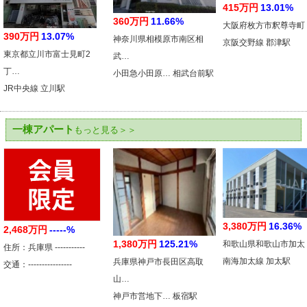
415万円
13.01%
360万円
11.66%
大阪府枚方市釈尊寺町
390万円
13.07%
神奈川県相模原市南区相
京阪交野線 郡津駅
東京都立川市富士見町2
武…
丁…
小田急小田原… 相武台前駅
JR中央線 立川駅
一棟アパート
もっと見る＞＞
3,380万円
16.36%
2,468万円
-----%
1,380万円
125.21%
和歌山県和歌山市加太
住所：兵庫県 -----------
南海加太線 加太駅
兵庫県神戸市長田区高取
交通：----------------
山…
神戸市営地下… 板宿駅