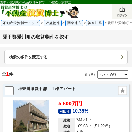
愛甲郡愛川町の収益物件を探す｜不動産投資博士
不動産投資博士トップ
>
収益物件
>
関東地方
>
神奈川県
>
愛甲郡愛川町 
愛甲郡愛川町の収益物件を探す
検索の条件を変更する
1
全
件
並び替え
神奈川県愛甲郡 １棟アパート
5,800万円
10.36%
利回り
244.41㎡
建物
169.03㎡（51.22坪）
敷地
木造
構造