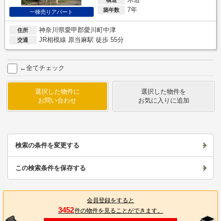
7年
築年数
一棟売りアパート
神奈川県愛甲郡愛川町中津
住所
JR相模線 原当麻駅 徒歩 55分
交通
←全てチェック
選択した物件に
選択した物件を
お問い合わせ
お気に入りに追加
検索の条件を変更する
この検索条件を保存する
会員登録をすると
3452
件の物件を見ることができます。