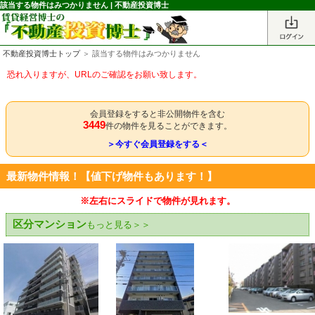
該当する物件はみつかりません | 不動産投資博士
不動産投資博士トップ
＞ 該当する物件はみつかりません
恐れ入りますが、URLのご確認をお願い致します。
会員登録をすると非公開物件を含む
3449
件の物件を見ることができます。
＞今すぐ会員登録をする＜
最新物件情報！【値下げ物件もあります！】
※左右にスライドで物件が見れます。
区分マンション
もっと見る＞＞