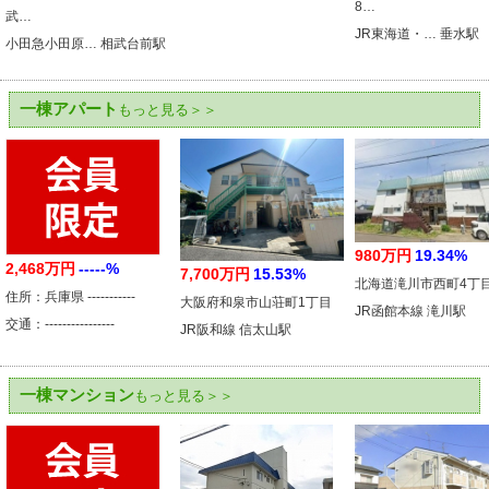
8…
武…
JR東海道・… 垂水駅
小田急小田原… 相武台前駅
一棟アパート
もっと見る＞＞
980万円
19.34%
2,468万円
-----%
7,700万円
15.53%
北海道滝川市西町4丁
住所：兵庫県 -----------
大阪府和泉市山荘町1丁目
JR函館本線 滝川駅
交通：----------------
JR阪和線 信太山駅
一棟マンション
もっと見る＞＞