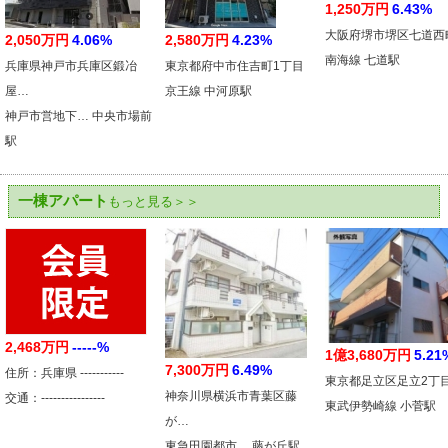
1,250万円
6.43%
大阪府堺市堺区七道西
2,050万円
4.06%
2,580万円
4.23%
南海線 七道駅
兵庫県神戸市兵庫区鍛冶
東京都府中市住吉町1丁目
屋…
京王線 中河原駅
神戸市営地下… 中央市場前
駅
一棟アパート
もっと見る＞＞
2,468万円
-----%
1億3,680万円
5.21
7,300万円
6.49%
住所：兵庫県 -----------
東京都足立区足立2丁
神奈川県横浜市青葉区藤
交通：----------------
東武伊勢崎線 小菅駅
が…
東急田園都市… 藤が丘駅