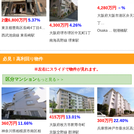
4,280万円
－%
大阪府大阪市港区弁天
2億6,800万円
5.37%
丁…
4,300万円
4.26%
東京都豊島区長崎4丁目4…
Osaka … 朝潮橋駅
大阪府堺市堺区中瓦町1丁
西武池袋線 東長崎駅
南海高野線 堺東駅
必見！高利回り物件
※左右にスライドで物件が見れます。
区分マンション
もっと見る＞＞
415万円
13.01%
300万円
22.40%
360万円
11.66%
大阪府枚方市釈尊寺町
兵庫県神戸市垂水区高
神奈川県相模原市南区相
京阪交野線 郡津駅