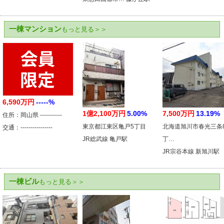
一棟マンション
もっと見る＞＞
6,590万円
-----%
1億2,100万円
5.00%
7,500万円
13.19%
住所：岡山県 -----------
東京都江東区亀戸5丁目
北海道旭川市春光三条
交通：----------------
JR総武線 亀戸駅
丁…
JR宗谷本線 新旭川駅
一棟ビル
もっと見る＞＞