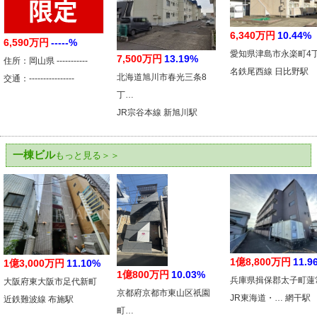
6,340万円
10.44%
6,590万円
-----%
愛知県津島市永楽町4
7,500万円
13.19%
住所：岡山県 -----------
名鉄尾西線 日比野駅
北海道旭川市春光三条8
交通：----------------
丁…
JR宗谷本線 新旭川駅
一棟ビル
もっと見る＞＞
1億8,800万円
11.9
1億3,000万円
11.10%
1億800万円
10.03%
兵庫県揖保郡太子町蓮
大阪府東大阪市足代新町
京都府京都市東山区祇園
JR東海道・… 網干駅
近鉄難波線 布施駅
町…