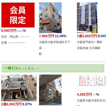
6,590万円
-----%
7,980万円
11.40%
1億3,800万円
8.54
住所：岡山県 -----------
大阪府大阪市西成区天下
大阪府門真市一番町
交通：----------------
茶…
京阪本線 古川橋駅
駅
一棟ビル
もっと見る＞＞
4,280万円
－%
大阪府大阪市港区弁天
2億6,800万円
5.37%