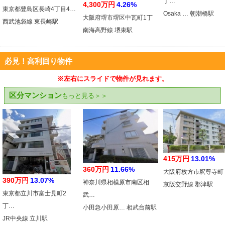
丁…
4,300万円
4.26%
東京都豊島区長崎4丁目4…
Osaka … 朝潮橋駅
大阪府堺市堺区中瓦町1丁
西武池袋線 東長崎駅
南海高野線 堺東駅
必見！高利回り物件
※左右にスライドで物件が見れます。
区分マンション
もっと見る＞＞
415万円
13.01%
360万円
11.66%
大阪府枚方市釈尊寺町
390万円
13.07%
神奈川県相模原市南区相
京阪交野線 郡津駅
東京都立川市富士見町2
武…
丁…
小田急小田原… 相武台前駅
JR中央線 立川駅