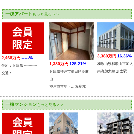
一棟アパート
もっと見る＞＞
3,380万円
16.36%
2,468万円
-----%
1,380万円
125.21%
和歌山県和歌山市加太
住所：兵庫県 -----------
南海加太線 加太駅
兵庫県神戸市長田区高取
交通：----------------
山…
神戸市営地下… 板宿駅
一棟マンション
もっと見る＞＞