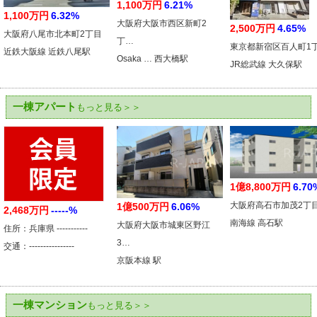
1,100万円
6.21%
1,100万円
6.32%
大阪府大阪市西区新町2
2,500万円
4.65%
大阪府八尾市北本町2丁目
丁…
東京都新宿区百人町1
近鉄大阪線 近鉄八尾駅
Osaka … 西大橋駅
JR総武線 大久保駅
一棟アパート
もっと見る＞＞
1億8,800万円
6.70
大阪府高石市加茂2丁
1億500万円
6.06%
2,468万円
-----%
南海線 高石駅
大阪府大阪市城東区野江
住所：兵庫県 -----------
3…
交通：----------------
京阪本線 駅
一棟マンション
もっと見る＞＞