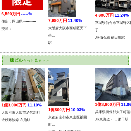
6,590万円
-----%
4,600万円
11.24%
7,980万円
11.40%
住所：岡山県 -----------
宮城県仙台市宮城野区
大阪府大阪市西成区天下
交通：----------------
子…
茶…
JR仙石線 福田町駅
駅
一棟ビル
もっと見る＞＞
1億8,800万円
11.9
1億3,000万円
11.10%
1億800万円
10.03%
兵庫県揖保郡太子町蓮
大阪府東大阪市足代新町
京都府京都市東山区祇園
JR東海道・… 網干駅
近鉄難波線 布施駅
町…