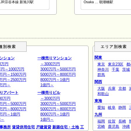
JR宗谷本線 新旭川駅
Osaka … 朝潮橋駅
種別検索
エリア別検索
関東
ンション
一棟売りマンション
0万円
～3000万円
東京
東京23区
都
万円～1000万円
3000万円～5000万円
神奈川
千葉
茨城
0万円～1500万円
5000万円～8000万円
群馬
0万円～2500万円
8000万円～1億円
関西
0万円～
1億円～
大阪
兵庫
京都
りアパート
一棟売りビル
和歌山
00万円
～3000万円
東海
0万円～5000万円
3000万円～5000万円
愛知
岐阜
静岡
0万円～8000万円
5000万円～8000万円
0万円～1億円
8000万円～1億円
九州
円～
1億円～
福岡
佐賀
長崎
宮崎
鹿児島
沖縄
事務所
賃貸併用住宅
戸建賃貸
新築住宅・土地
工