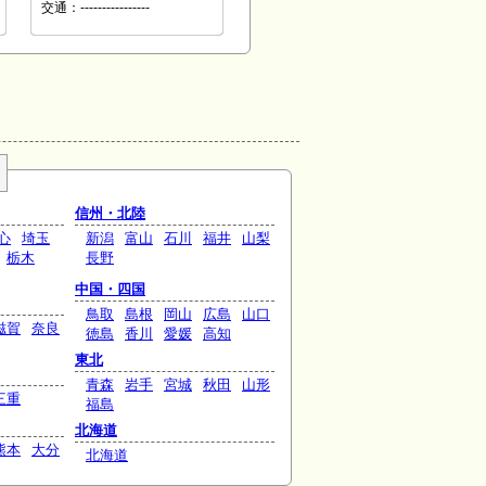
交通：----------------
信州・北陸
心
埼玉
新潟
富山
石川
福井
山梨
栃木
長野
中国・四国
鳥取
島根
岡山
広島
山口
滋賀
奈良
徳島
香川
愛媛
高知
東北
青森
岩手
宮城
秋田
山形
三重
福島
北海道
熊本
大分
北海道