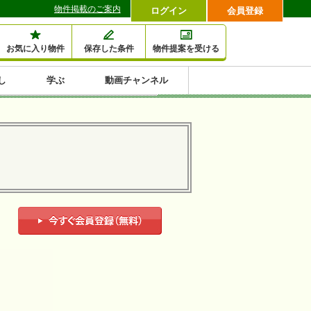
物件掲載のご案内
ログイン
会員登録
お気に入り物件
保存した条件
物件提案を受ける
し
学ぶ
動画チャンネル
セミナー情報検索
滞納・退去
相続・税金
金融・保険
空室対策
賃貸管理
土地活用
口コミ
特集から収益物件を探す
1,000万円以下小額投
早い者勝ち東京23区
10%以上アパート投
現況満室で安心物件
人気の築浅・新築物
資
資
件
内