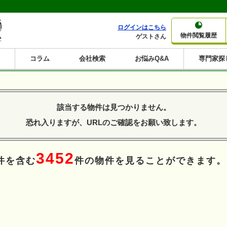
ログインはこちら
物件閲覧履歴
ゲストさん
コラム
会社検索
お悩みQ&A
専門家探
大家さんコラム
賃貸経営コラム
購入コラム
売却コラム
種別から収益物件を探す
利回りから収益物件を探す
該当する物件は見つかりません。
一棟売りマンション
一棟売りアパート
ホテルペンション
投資マンション
一棟売りビル
店舗・事務所
賃貸併用住宅
工場・倉庫
戸建賃貸
新築住宅
土地
利回り10%以上
利回り11%以上
利回り12%以上
利回り13%以上
利回り14%以上
利回り15%以上
利回り16%以上
利回り7%以上
利回り8%以上
利回り9%以上
恐れ入りますが、URLのご確認をお願い致します。
3452
件を含む
件の物件を見ることができます。