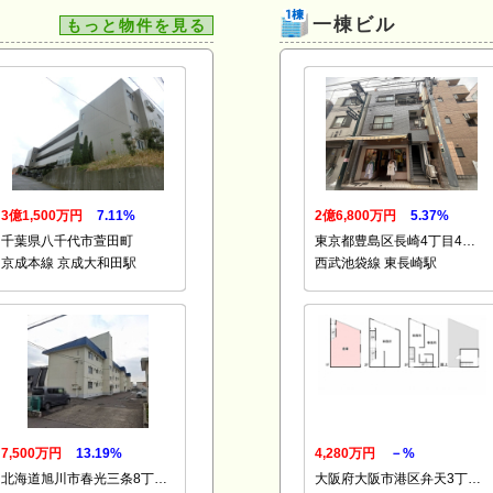
一棟ビル
もっと物件を見る
3億1,500万円
7.11%
2億6,800万円
5.37%
千葉県八千代市萱田町
東京都豊島区長崎4丁目4…
京成本線 京成大和田駅
西武池袋線 東長崎駅
7,500万円
13.19%
4,280万円
－%
北海道旭川市春光三条8丁…
大阪府大阪市港区弁天3丁…