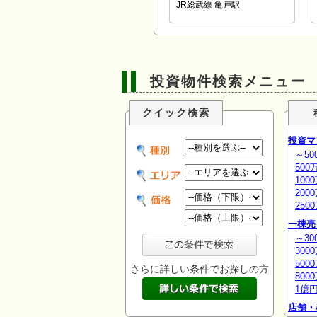
JR総武線 亀戸駅
投資物件検索メニュー
クイック検索
投資マ
～50
500
100
200
250
一棟売
～30
300
500
さらに詳しい条件でお探しの方
800
1億
店舗・