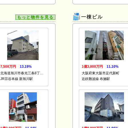
一棟ビル
もっと物件を見る
7,500万円
13.19%
1億3,000万円
11.10%
北海道旭川市春光三条8丁…
大阪府東大阪市足代新町
JR宗谷本線 新旭川駅
近鉄難波線 布施駅