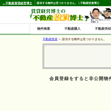
←不動産賃貸経営博士
該当する物件は見つかりません。｜不動産投資博士
物件検索
不動産購入
不動産売却
不動産投資
＞ 該当する物件は見つかりません。
都道府県別の収益物件一覧
北
東
関
信
東
関
中
九
神奈川
和歌山
鹿児島
青森
秋田
岩手
宮城
山形
福島
東京
埼玉
千葉
茨城
栃木
群馬
新潟
富山
石川
福井
長野
山梨
静岡
愛知
岐阜
三重
大阪
兵庫
京都
滋賀
奈良
鳥取
岡山
島根
広島
山口
香川
徳島
愛媛
高知
福岡
佐賀
長崎
熊本
大分
宮崎
沖縄
海
北
東
州・
海
西
国・
州
道
北
四
会員登録をすると非公開物
陸
国