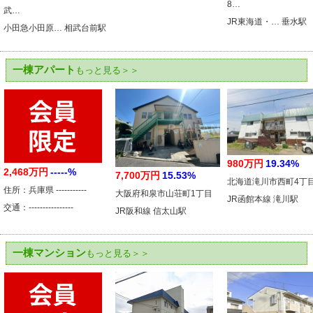
8…
武…
JR東海道・… 垂水駅
小田急小田原… 相武台前駅
一棟アパート
もっと見る＞＞
980万円
19.34%
2,468万円
-----%
7,700万円
15.53%
北海道滝川市西町4丁
住所：兵庫県 -----------
大阪府和泉市山荘町1丁目
JR函館本線 滝川駅
交通：----------------
JR阪和線 信太山駅
一棟マンション
もっと見る＞＞