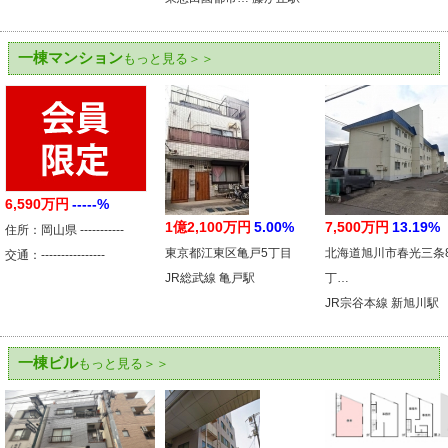
一棟マンション
もっと見る＞＞
6,590万円
-----%
1億2,100万円
5.00%
7,500万円
13.19%
住所：岡山県 -----------
東京都江東区亀戸5丁目
北海道旭川市春光三条
交通：----------------
JR総武線 亀戸駅
丁…
JR宗谷本線 新旭川駅
一棟ビル
もっと見る＞＞