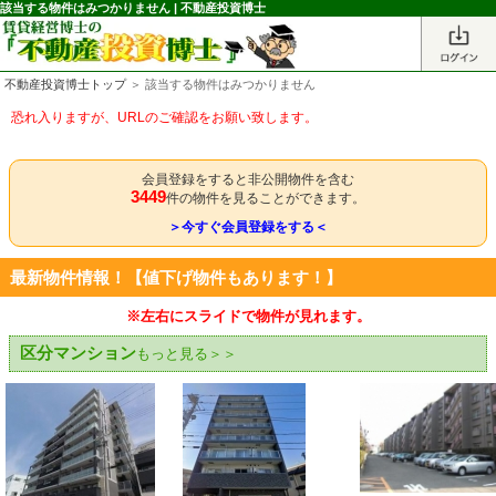
該当する物件はみつかりません | 不動産投資博士
不動産投資博士トップ
＞ 該当する物件はみつかりません
恐れ入りますが、URLのご確認をお願い致します。
会員登録をすると非公開物件を含む
3449
件の物件を見ることができます。
＞今すぐ会員登録をする＜
最新物件情報！【値下げ物件もあります！】
※左右にスライドで物件が見れます。
区分マンション
もっと見る＞＞