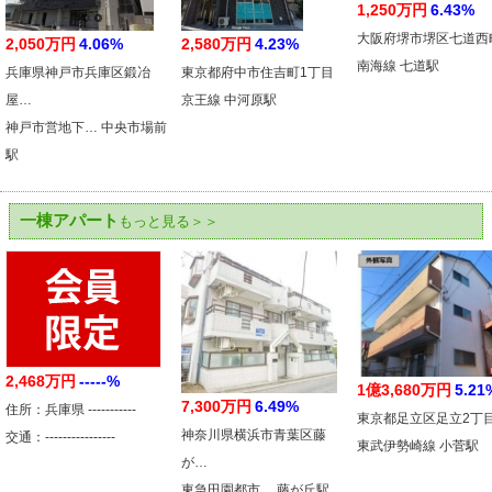
1,250万円
6.43%
大阪府堺市堺区七道西
2,050万円
4.06%
2,580万円
4.23%
南海線 七道駅
兵庫県神戸市兵庫区鍛冶
東京都府中市住吉町1丁目
屋…
京王線 中河原駅
神戸市営地下… 中央市場前
駅
一棟アパート
もっと見る＞＞
2,468万円
-----%
1億3,680万円
5.21
7,300万円
6.49%
住所：兵庫県 -----------
東京都足立区足立2丁
神奈川県横浜市青葉区藤
交通：----------------
東武伊勢崎線 小菅駅
が…
東急田園都市… 藤が丘駅