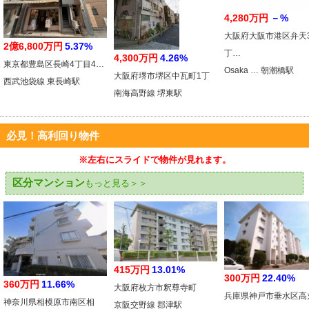
4,280万円
－%
大阪府大阪市港区弁天
2億6,800万円
5.37%
丁…
4,300万円
4.26%
東京都豊島区長崎4丁目4…
Osaka … 朝潮橋駅
大阪府堺市堺区中瓦町1丁
西武池袋線 東長崎駅
南海高野線 堺東駅
必見！高利回り物件
※左右にスライドで物件が見れます。
区分マンション
もっと見る＞＞
415万円
13.01%
300万円
22.40%
360万円
11.66%
大阪府枚方市釈尊寺町
兵庫県神戸市垂水区高
神奈川県相模原市南区相
京阪交野線 郡津駅