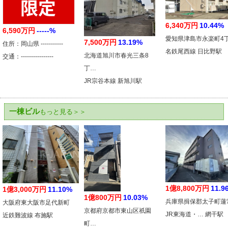
6,340万円
10.44%
6,590万円
-----%
愛知県津島市永楽町4
7,500万円
13.19%
住所：岡山県 -----------
名鉄尾西線 日比野駅
北海道旭川市春光三条8
交通：----------------
丁…
JR宗谷本線 新旭川駅
一棟ビル
もっと見る＞＞
1億8,800万円
11.9
1億3,000万円
11.10%
1億800万円
10.03%
兵庫県揖保郡太子町蓮
大阪府東大阪市足代新町
京都府京都市東山区祇園
JR東海道・… 網干駅
近鉄難波線 布施駅
町…