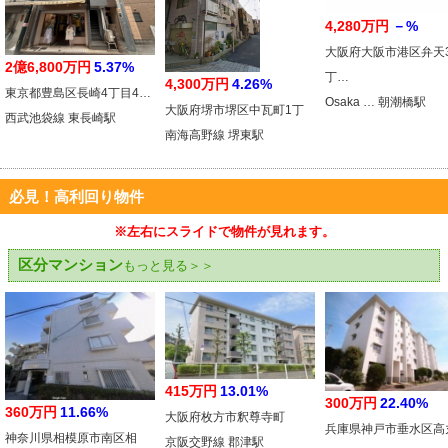
4,280万円
－%
大阪府大阪市港区弁天
2億6,800万円
5.37%
丁…
4,300万円
4.26%
東京都豊島区長崎4丁目4…
Osaka … 朝潮橋駅
大阪府堺市堺区中瓦町1丁
西武池袋線 東長崎駅
南海高野線 堺東駅
必見！高利回り物件
※左右にスライドで物件が見れます。
区分マンション
もっと見る＞＞
415万円
13.01%
300万円
22.40%
360万円
11.66%
大阪府枚方市釈尊寺町
兵庫県神戸市垂水区高
神奈川県相模原市南区相
京阪交野線 郡津駅