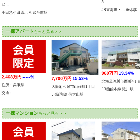
8…
武…
JR東海道・… 垂水駅
小田急小田原… 相武台前駅
一棟アパート
もっと見る＞＞
980万円
19.34%
2,468万円
-----%
7,700万円
15.53%
北海道滝川市西町4丁
住所：兵庫県 -----------
大阪府和泉市山荘町1丁目
JR函館本線 滝川駅
交通：----------------
JR阪和線 信太山駅
一棟マンション
もっと見る＞＞