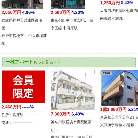
1,250万円
6.43%
大阪府堺市堺区七道西
2,050万円
4.06%
2,580万円
4.23%
南海線 七道駅
兵庫県神戸市兵庫区鍛冶
東京都府中市住吉町1丁目
屋…
京王線 中河原駅
神戸市営地下… 中央市場前
駅
一棟アパート
もっと見る＞＞
2,468万円
-----%
1億3,680万円
5.21
7,300万円
6.49%
住所：兵庫県 -----------
東京都足立区足立2丁
神奈川県横浜市青葉区藤
交通：----------------
東武伊勢崎線 小菅駅
が…
東急田園都市… 藤が丘駅