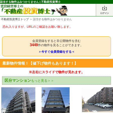
該当する物件はみつかりません | 不動産投資博士
不動産投資博士トップ
＞ 該当する物件はみつかりません
恐れ入りますが、URLのご確認をお願い致します。
会員登録をすると非公開物件を含む
3449
件の物件を見ることができます。
＞今すぐ会員登録をする＜
最新物件情報！【値下げ物件もあります！】
※左右にスライドで物件が見れます。
区分マンション
もっと見る＞＞