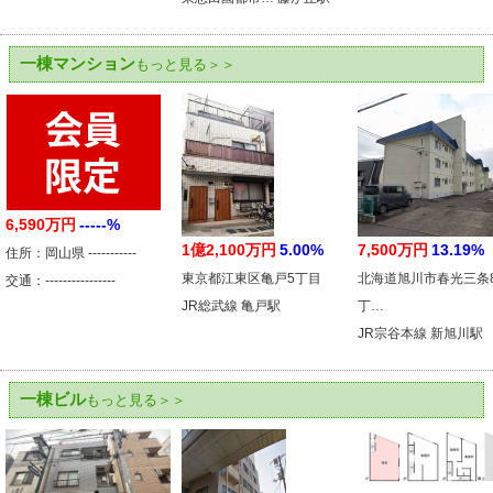
一棟マンション
もっと見る＞＞
6,590万円
-----%
1億2,100万円
5.00%
7,500万円
13.19%
住所：岡山県 -----------
東京都江東区亀戸5丁目
北海道旭川市春光三条
交通：----------------
JR総武線 亀戸駅
丁…
JR宗谷本線 新旭川駅
一棟ビル
もっと見る＞＞