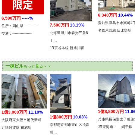
6,340万円
10.44%
6,590万円
-----%
愛知県津島市永楽町4
7,500万円
13.19%
住所：岡山県 -----------
名鉄尾西線 日比野駅
北海道旭川市春光三条8
交通：----------------
丁…
JR宗谷本線 新旭川駅
一棟ビル
もっと見る＞＞
1億8,800万円
11.9
1億3,000万円
11.10%
1億800万円
10.03%
兵庫県揖保郡太子町蓮
大阪府東大阪市足代新町
京都府京都市東山区祇園
JR東海道・… 網干駅
近鉄難波線 布施駅
町…