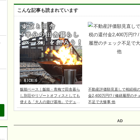
！
こんな記事も読まれています
こ
の
、
も
飯能ベース｜飯能・青梅で田舎暮ら
不動産評価額見直しで相続税
し別荘やリゾートオフィスとしても
金2,400万円!? / 修繕履歴の
使える「大人の遊び基地」でデュア
不足で大惨事 他
ルライフ
AD