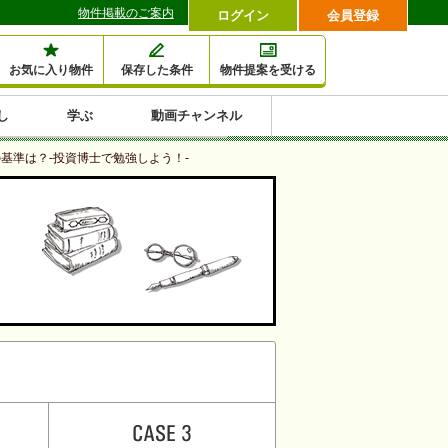
物件掲載のご案内
ログイン
会員登録
お気に入り物件
保存した条件
物件提案を受ける
し
学ぶ
動画チャンネル
セミナー情報検索
滞納・退去
相続・税金
金融・保険
空室対策
賃貸管理
土地活用
口コミ
基準は？-投資博士で勉強しよう！-
特集から収益物件を探す
1,000万円以下小額投
早い者勝ち東京23区
10%以上アパート投
現況満室で安心物件
人気の築浅・新築物
資
資
件
内