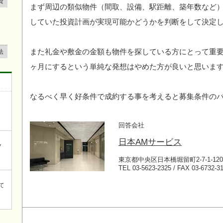
資
まず周辺の類似物件（間取、設備、駅距離、築年数など
していた投資計画が実現可能かどうかを判断をして決定
また礼金や敷金の金額も物件を探している方にとって重要
法
ヶ月にするという単純な発想はやめた方が良いと思いま
なるべく早く好条件で成約する事を考えると募集条件の
回答会社
日本AMサービス
ク
東京都中央区日本橋堀留町2-7-1-120
TEL 03-5623-2325 / FAX 03-6732-3
て