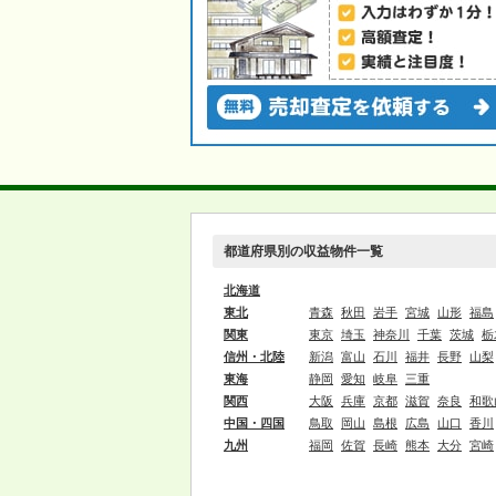
都道府県別の収益物件一覧
北海道
東北
青森
秋田
岩手
宮城
山形
福島
関東
東京
埼玉
神奈川
千葉
茨城
栃
信州・北陸
新潟
富山
石川
福井
長野
山梨
東海
静岡
愛知
岐阜
三重
関西
大阪
兵庫
京都
滋賀
奈良
和歌
中国・四国
鳥取
岡山
島根
広島
山口
香川
九州
福岡
佐賀
長崎
熊本
大分
宮崎