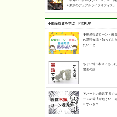
「半分の田舎暮らしベース」→「自
＋東京のデュアルライフオフィス」
「ツリーハウス・芝生・ウッドデッ
キ」「奥多摩・青梅飯能キャンプ・
き火・薪ストーブ」etc……東京か
不動産投資を学ぶ PICKUP
い自然豊かな川のそばで、上記キー
ードの不動産を探して｜KICHI6（
不動産投資ローン・融
ロク）
の基礎知識・知ってお
たいこと
ちょい怖!?本当にあった
退去の話
アパートの経営不振で
ーンの返済が危うい…
却すべき？