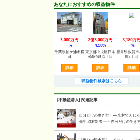
あなたにおすすめの収益物件
3,000万円
2億3,000万円
3,180万
- %
4.50%
- %
千葉県袖ケ浦市横
東京都中央区日本
福井県敦賀市
田
橋蛎殻町1丁目
町2丁目
詳細
詳細
詳細
収益物件検索はこちら
[不動産購入] 関連記事
自分だけの生き方！― 米村でんじ
先生 取材対談 ―～自分だけの生き
謳歌する賢者への岩崎せいじ取材対
コーナー～