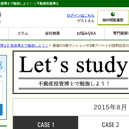
投資博士で勉強しよう！-｜不動産投資博士
ログインはこちら
物件閲覧履歴
ゲストさん
コラム
会社検索
お悩みQ&A
専門家探
大家さんコラム
賃貸経営コラム
購入コラム
売却コラム
博士】投資博士で勉強しよう！
>
新築の1棟マンションや1棟アパートの賃料設定の
種別から収益物件を探す
利回りから収益物件を探す
一棟売りマンション
一棟売りアパート
ホテルペンション
投資マンション
一棟売りビル
店舗・事務所
賃貸併用住宅
工場・倉庫
戸建賃貸
新築住宅
土地
利回り10%以上
利回り11%以上
利回り12%以上
利回り13%以上
利回り14%以上
利回り15%以上
利回り16%以上
利回り7%以上
利回り8%以上
利回り9%以上
2015年8月