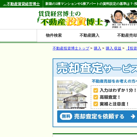
←不動産賃貸経営博士
新築の1棟マンションや1棟アパートの賃料設定の基準は？-
物件検索
不動産購入
不動産売却
不動産投資博士トップ
>
購入
>
購入 収益
>
【投資
都道府県別の収益物件一覧
北
東
関
信
東
関
中
九
神奈川
和歌山
鹿児島
青森
秋田
岩手
宮城
山形
福島
東京
埼玉
千葉
茨城
栃木
群馬
新潟
富山
石川
福井
長野
山梨
静岡
愛知
岐阜
三重
大阪
兵庫
京都
滋賀
奈良
鳥取
岡山
島根
広島
山口
香川
徳島
愛媛
高知
福岡
佐賀
長崎
熊本
大分
宮崎
沖縄
海
北
東
州・
海
西
国・
州
道
北
四
陸
国