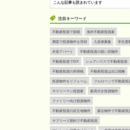
こんな記事も読まれています
注目キーワード
不動産投資で節税
海外不動産投資家
満室で投資物件を売却
入居者募集
学生需
木造アパート
不動産投資の狙い目物件
不動産投資でDIY
シェアハウスで不動産投資
不動産投資の所得税
不動産投資は出口戦略
投資物件をリフォーム
フルローンで不動産投
サラリーマン投資家
家具付き投資物件
ファミリー向け投資物件
不動産投資の好立地物件
築古物件で不動産投
サブリース契約で不動産投資