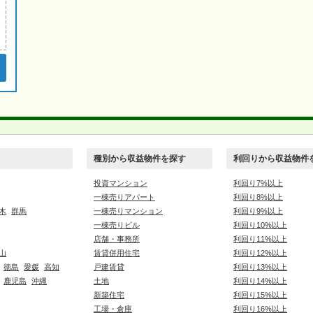
種別から収益物件を探す
利回りから収益物件
投資マンション
利回り7%以上
一棟売りアパート
利回り8%以上
木
群馬
一棟売りマンション
利回り9%以上
一棟売りビル
利回り10%以上
店舗・事務所
利回り11%以上
山
賃貸併用住宅
利回り12%以上
徳島
愛媛
高知
戸建賃貸
利回り13%以上
鹿児島
沖縄
土地
利回り14%以上
新築住宅
利回り15%以上
工場・倉庫
利回り16%以上