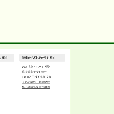
を探す
特集から収益物件を探す
10%以上アパート投資
現況満室で安心物件
1,000万円以下小額投資
人気の築浅・新築物件
早い者勝ち東京23区内