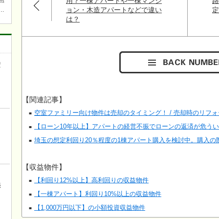
用？一棟アパートや一棟マンシ
然
ョン・木造アパートなどで違い
は？
焚
ら近
ワ
キチ
資
き
【関連記事】
空室ファミリー向け物件は売却のタイミング！ / 売却時のリフ
【ローン10年以上】アパートの経営不振でローンの返済が危う
埼玉の想定利回り20％程度の1棟アパート購入を検討中。購入の
【収益物件】
ロ
【利回り12%以上】高利回りの収益物件
売
【一棟アパート】利回り10%以上の収益物件
【1,000万円以下】の小額投資収益物件