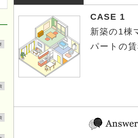
CASE 1
新築の1棟
パートの賃
要
資
資