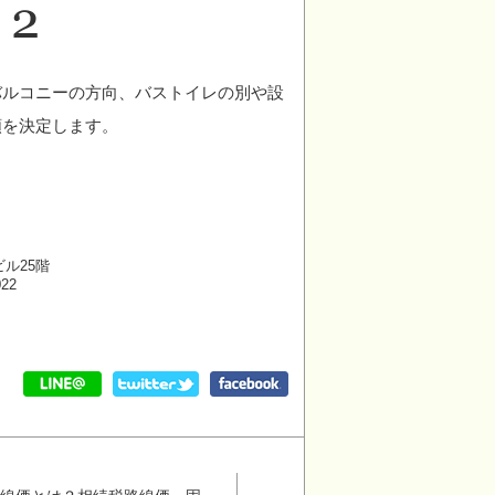
バルコニーの方向、バストイレの別や設
額を決定します。
ビル25階
022