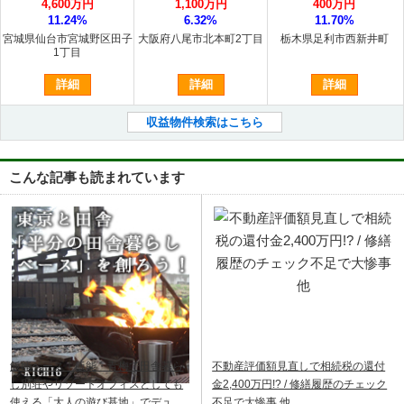
4,600万円
1,100万円
400万円
11.24%
6.32%
11.70%
宮城県仙台市宮城野区田子
大阪府八尾市北本町2丁目
栃木県足利市西新井町
1丁目
詳細
詳細
詳細
収益物件検索はこちら
こんな記事も読まれています
飯能ベース｜飯能・青梅で田舎暮ら
不動産評価額見直しで相続税の還付
し別荘やリゾートオフィスとしても
金2,400万円!? / 修繕履歴のチェック
使える「大人の遊び基地」でデュア
不足で大惨事 他