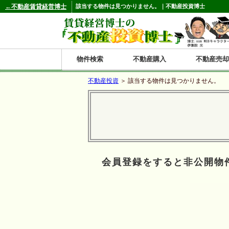
←不動産賃貸経営博士
該当する物件は見つかりません。｜不動産投資博士
物件検索
不動産購入
不動産売却
不動産投資
＞ 該当する物件は見つかりません。
都道府県別の収益物件一覧
北
東
関
信
東
関
中
九
神奈川
和歌山
鹿児島
青森
秋田
岩手
宮城
山形
福島
東京
埼玉
千葉
茨城
栃木
群馬
新潟
富山
石川
福井
長野
山梨
静岡
愛知
岐阜
三重
大阪
兵庫
京都
滋賀
奈良
鳥取
岡山
島根
広島
山口
香川
徳島
愛媛
高知
福岡
佐賀
長崎
熊本
大分
宮崎
沖縄
海
北
東
州・
海
西
国・
州
道
北
四
会員登録をすると非公開物
陸
国