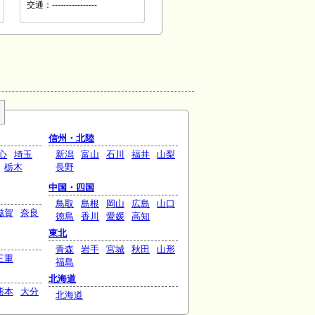
交通：----------------
信州・北陸
心
埼玉
新潟
富山
石川
福井
山梨
栃木
長野
中国・四国
鳥取
島根
岡山
広島
山口
滋賀
奈良
徳島
香川
愛媛
高知
東北
青森
岩手
宮城
秋田
山形
三重
福島
北海道
熊本
大分
北海道