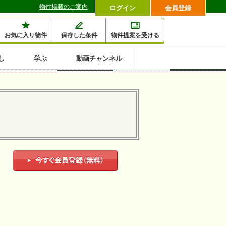
物件掲載のご案内
ログイン
会員登録
お気に入り物件
保存した条件
物件提案を受ける
し
学ぶ
動画チャンネル
セミナー情報検索
滞納・退去
相続・税金
金融・保険
空室対策
賃貸管理
土地活用
口コミ
特集から収益物件を探す
1,000万円以下小額投
早い者勝ち東京23区
10%以上アパート投
現況満室で安心物件
人気の築浅・新築物
資
資
件
内