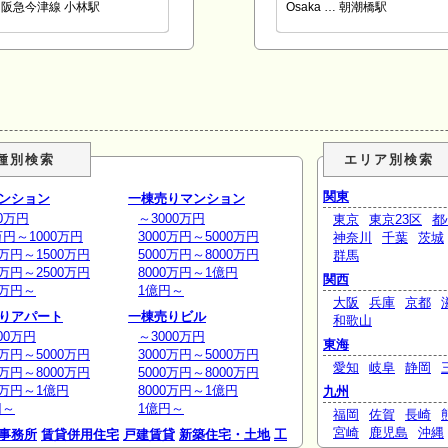
阪急今津線 小林駅
Osaka … 朝潮橋駅
種別検索
エリア別検索
関東
ンション
一棟売りマンション
0万円
～3000万円
東京
東京23区
都
万円～1000万円
3000万円～5000万円
神奈川
千葉
茨城
0万円～1500万円
5000万円～8000万円
群馬
0万円～2500万円
8000万円～1億円
関西
0万円～
1億円～
大阪
兵庫
京都
りアパート
一棟売りビル
和歌山
00万円
～3000万円
東海
0万円～5000万円
3000万円～5000万円
愛知
岐阜
静岡
0万円～8000万円
5000万円～8000万円
0万円～1億円
8000万円～1億円
九州
円～
1億円～
福岡
佐賀
長崎
宮崎
鹿児島
沖縄
事務所
賃貸併用住宅
戸建賃貸
新築住宅・土地
工