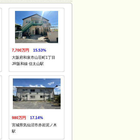
7,700万円
15.53%
大阪府和泉市山荘町1丁目
JR阪和線 信太山駅
980万円
17.14%
宮城県気仙沼市赤岩泥ノ木
駅