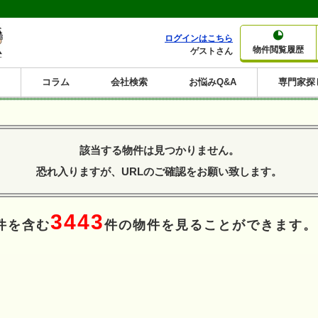
ログインはこちら
物件閲覧履歴
ゲストさん
コラム
会社検索
お悩みQ&A
専門家探
大家さんコラム
賃貸経営コラム
購入コラム
売却コラム
種別から収益物件を探す
利回りから収益物件を探す
該当する物件は見つかりません。
一棟売りマンション
一棟売りアパート
ホテルペンション
投資マンション
一棟売りビル
店舗・事務所
賃貸併用住宅
工場・倉庫
戸建賃貸
新築住宅
土地
利回り10%以上
利回り11%以上
利回り12%以上
利回り13%以上
利回り14%以上
利回り15%以上
利回り16%以上
利回り7%以上
利回り8%以上
利回り9%以上
恐れ入りますが、URLのご確認をお願い致します。
3443
件を含む
件の物件を見ることができます。