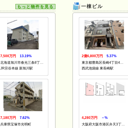
一棟ビル
もっと物件を見る
7,500万円
13.19%
2億6,800万円
5.37%
北海道旭川市春光三条8丁…
東京都豊島区長崎4丁目4…
JR宗谷本線 新旭川駅
西武池袋線 東長崎駅
7,180万円
7.62%
4,280万円
－%
兵庫県宝塚市光明町
大阪府大阪市港区弁天3丁…