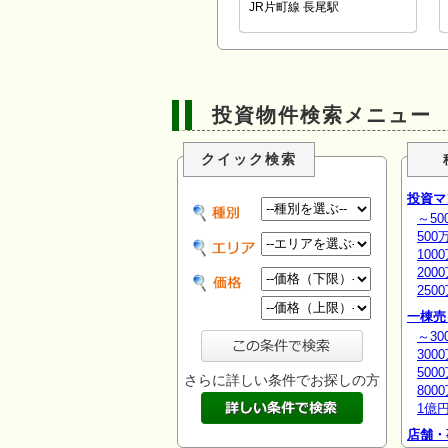
JR片町線 長尾駅
投資物件検索メニュー
クイック検索
投資マ
～50
500
100
200
250
一棟売
～30
300
500
さらに詳しい条件でお探しの方
800
1億
店舗・