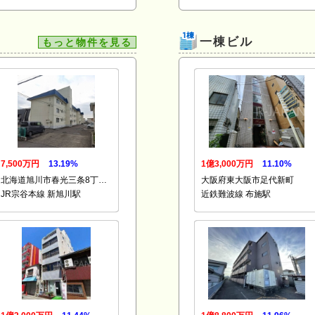
一棟ビル
もっと物件を見る
7,500万円
13.19%
1億3,000万円
11.10%
北海道旭川市春光三条8丁…
大阪府東大阪市足代新町
JR宗谷本線 新旭川駅
近鉄難波線 布施駅