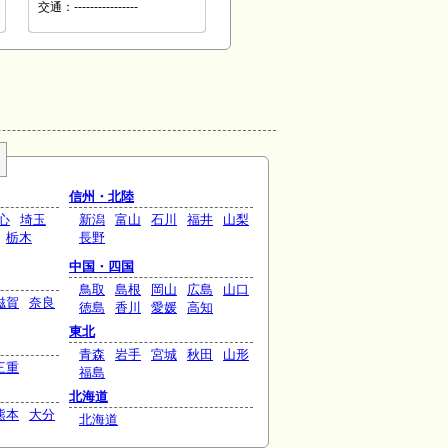
交通：----------------
信州・北陸
心
埼玉
新潟
富山
石川
福井
山梨
栃木
長野
中国・四国
鳥取
島根
岡山
広島
山口
滋賀
奈良
徳島
香川
愛媛
高知
東北
青森
岩手
宮城
秋田
山形
三重
福島
北海道
熊本
大分
北海道