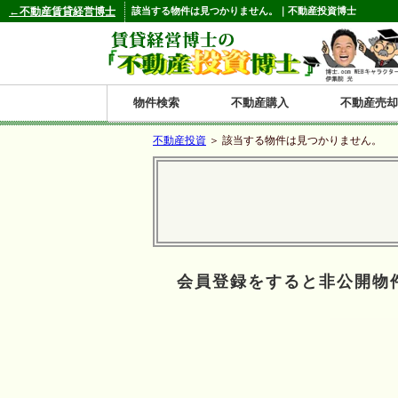
←不動産賃貸経営博士
該当する物件は見つかりません。｜不動産投資博士
物件検索
不動産購入
不動産売却
不動産投資
＞ 該当する物件は見つかりません。
都道府県別の収益物件一覧
北
東
関
信
東
関
中
九
神奈川
和歌山
鹿児島
青森
秋田
岩手
宮城
山形
福島
東京
埼玉
千葉
茨城
栃木
群馬
新潟
富山
石川
福井
長野
山梨
静岡
愛知
岐阜
三重
大阪
兵庫
京都
滋賀
奈良
鳥取
岡山
島根
広島
山口
香川
徳島
愛媛
高知
福岡
佐賀
長崎
熊本
大分
宮崎
沖縄
海
北
東
州・
海
西
国・
州
道
北
四
会員登録をすると非公開物
陸
国