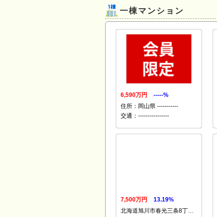
一棟マンション
6,590万円
-----%
住所：岡山県 -----------
交通：----------------
7,500万円
13.19%
北海道旭川市春光三条8丁…