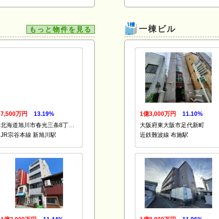
一棟ビル
もっと物件を見る
7,500万円
13.19%
1億3,000万円
11.10%
北海道旭川市春光三条8丁…
大阪府東大阪市足代新町
JR宗谷本線 新旭川駅
近鉄難波線 布施駅