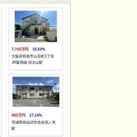
7,700万円
15.53%
大阪府和泉市山荘町1丁目
JR阪和線 信太山駅
980万円
17.14%
宮城県気仙沼市赤岩泥ノ木
駅