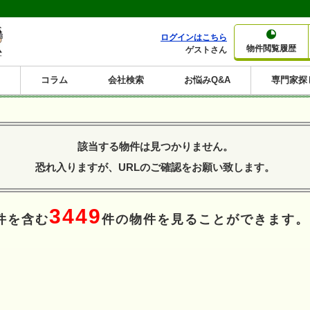
ログインはこちら
物件閲覧履歴
ゲストさん
コラム
会社検索
お悩みQ&A
専門家探
大家さんコラム
賃貸経営コラム
購入コラム
売却コラム
種別から収益物件を探す
利回りから収益物件を探す
該当する物件は見つかりません。
一棟売りマンション
一棟売りアパート
ホテルペンション
投資マンション
一棟売りビル
店舗・事務所
賃貸併用住宅
工場・倉庫
戸建賃貸
新築住宅
土地
利回り10%以上
利回り11%以上
利回り12%以上
利回り13%以上
利回り14%以上
利回り15%以上
利回り16%以上
利回り7%以上
利回り8%以上
利回り9%以上
恐れ入りますが、URLのご確認をお願い致します。
3449
件を含む
件の物件を見ることができます。