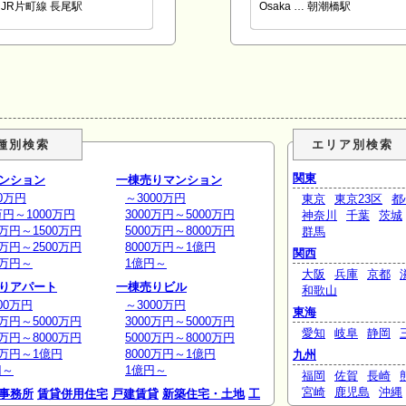
JR片町線 長尾駅
Osaka … 朝潮橋駅
種別検索
エリア別検索
関東
ンション
一棟売りマンション
0万円
～3000万円
東京
東京23区
都
万円～1000万円
3000万円～5000万円
神奈川
千葉
茨城
0万円～1500万円
5000万円～8000万円
群馬
0万円～2500万円
8000万円～1億円
関西
0万円～
1億円～
大阪
兵庫
京都
りアパート
一棟売りビル
和歌山
00万円
～3000万円
東海
0万円～5000万円
3000万円～5000万円
愛知
岐阜
静岡
0万円～8000万円
5000万円～8000万円
0万円～1億円
8000万円～1億円
九州
円～
1億円～
福岡
佐賀
長崎
宮崎
鹿児島
沖縄
事務所
賃貸併用住宅
戸建賃貸
新築住宅・土地
工