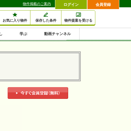
物件掲載のご案内
ログイン
会員登録
お気に入り物件
保存した条件
物件提案を受ける
し
学ぶ
動画チャンネル
セミナー情報検索
滞納・退去
相続・税金
金融・保険
空室対策
賃貸管理
土地活用
口コミ
特集から収益物件を探す
1,000万円以下小額投
早い者勝ち東京23区
10%以上アパート投
現況満室で安心物件
人気の築浅・新築物
資
資
件
内