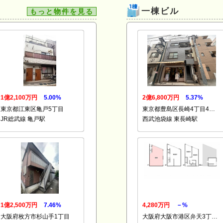
一棟ビル
もっと物件を見る
1億2,100万円
5.00%
2億6,800万円
5.37%
東京都江東区亀戸5丁目
東京都豊島区長崎4丁目4…
JR総武線 亀戸駅
西武池袋線 東長崎駅
1億2,500万円
7.46%
4,280万円
－%
大阪府枚方市杉山手1丁目
大阪府大阪市港区弁天3丁…