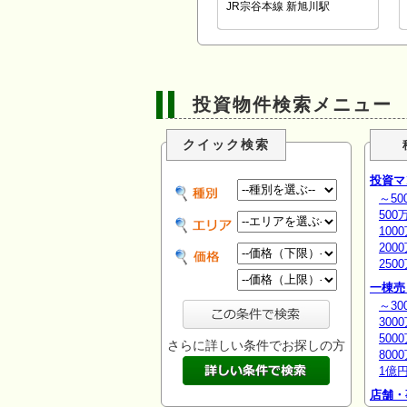
JR宗谷本線 新旭川駅
投資物件検索メニュー
クイック検索
投資マ
～50
500
100
200
250
一棟売
～30
300
500
さらに詳しい条件でお探しの方
800
1億
店舗・