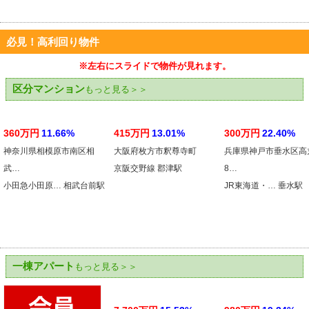
必見！高利回り物件
※左右にスライドで物件が見れます。
区分マンション
もっと見る＞＞
360万円
11.66%
415万円
13.01%
300万円
22.40%
神奈川県相模原市南区相
大阪府枚方市釈尊寺町
兵庫県神戸市垂水区高
武…
京阪交野線 郡津駅
8…
小田急小田原… 相武台前駅
JR東海道・… 垂水駅
一棟アパート
もっと見る＞＞