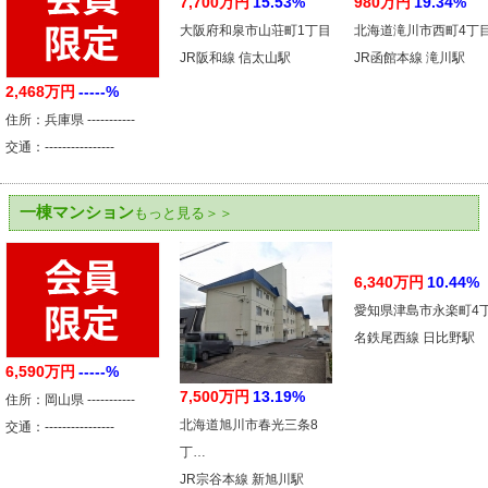
7,700万円
15.53%
980万円
19.34%
大阪府和泉市山荘町1丁目
北海道滝川市西町4丁
JR阪和線 信太山駅
JR函館本線 滝川駅
2,468万円
-----%
住所：兵庫県 -----------
交通：----------------
一棟マンション
もっと見る＞＞
6,340万円
10.44%
愛知県津島市永楽町4
名鉄尾西線 日比野駅
6,590万円
-----%
7,500万円
13.19%
住所：岡山県 -----------
北海道旭川市春光三条8
交通：----------------
丁…
JR宗谷本線 新旭川駅