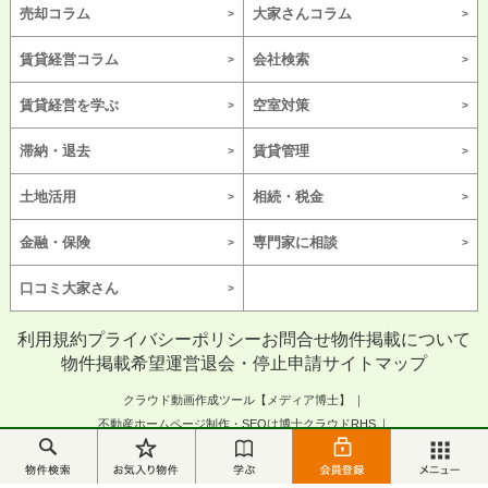
売却コラム
大家さんコラム
賃貸経営コラム
会社検索
賃貸経営を学ぶ
空室対策
滞納・退去
賃貸管理
土地活用
相続・税金
金融・保険
専門家に相談
口コミ大家さん
利用規約
プライバシーポリシー
お問合せ
物件掲載について
物件掲載希望
運営
退会・停止申請
サイトマップ
クラウド動画作成ツール【メディア博士】
不動産ホームページ制作・SEOは博士クラウドRHS
マニュアル作成・マニュアル動画は【マニュアル博士】
あな場チャンネル｜独創性イキイキ人をインタビューするチャンネル