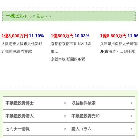
一棟ビル
もっと見る＞＞
1億3,000万円
11.10%
1億800万円
10.03%
1億8,800万円
11.9
大阪府東大阪市足代新町
京都府京都市東山区祇園
兵庫県揖保郡太子町蓮
近鉄難波線 布施駅
町…
JR東海道・… 網干駅
京阪本線 祇園四条駅
不動産投資博士
収益物件検索
不動産投資購入
不動産投資売却
セミナー情報
購入コラム