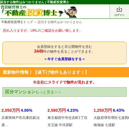
該当する物件はみつかりません | 不動産投資博士
不動産投資博士トップ
＞ 該当する物件はみつかりません
恐れ入りますが、URLのご確認をお願い致します。
会員登録をすると非公開物件を含む
3449
件の物件を見ることができます。
＞今すぐ会員登録をする＜
最新物件情報！【値下げ物件もあります！】
※左右にスライドで物件が見れます。
区分マンション
もっと見る＞＞
2,050万円
4.06%
2,580万円
4.23%
1,250万円
6.43%
兵庫県神戸市兵庫区鍛冶
東京都府中市住吉町1丁目
大阪府堺市堺区七道西
屋…
京王線 中河原駅
南海線 七道駅