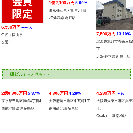
1億2,100万円
5.00%
東京都江東区亀戸5丁目
JR総武線 亀戸駅
6,590万円
-----%
7,500万円
13.19%
住所：岡山県 -----------
北海道旭川市春光三条
交通：----------------
丁…
JR宗谷本線 新旭川駅
一棟ビル
もっと見る＞＞
2億6,800万円
5.37%
4,300万円
4.26%
4,280万円
－%
東京都豊島区長崎4丁目4…
大阪府堺市堺区中瓦町1丁
大阪府大阪市港区弁天
西武池袋線 東長崎駅
南海高野線 堺東駅
丁…
Osaka … 朝潮橋駅