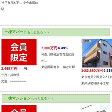
神戸市営地下… 中央市場前
駅
一棟アパート
もっと見る＞＞
7,300万円
6.49%
神奈川県横浜市青葉区藤
が…
東急田園都市… 藤が丘駅
2,468万円
-----%
1億3,680万円
5.21
住所：兵庫県 -----------
東京都足立区足立2丁
交通：----------------
東武伊勢崎線 小菅駅
一棟マンション
もっと見る＞＞