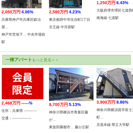
1,250万円
6.43%
大阪府堺市堺区七道西
2,050万円
4.06%
2,580万円
4.23%
南海線 七道駅
兵庫県神戸市兵庫区鍛冶
東京都府中市住吉町1丁目
屋…
京王線 中河原駅
神戸市営地下… 中央市場前
駅
一棟アパート
もっと見る＞＞
3,900万円
8.86%
2,468万円
-----%
8,700万円
5.13%
神奈川県横須賀市富士
住所：兵庫県 -----------
神奈川県横浜市青葉区藤
町…
交通：----------------
が…
京急本線 県立大学駅
東急田園都市… 藤が丘駅