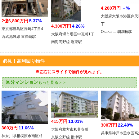
4,280万円
－%
大阪府大阪市港区弁天
2億6,800万円
5.37%
丁…
4,300万円
4.26%
東京都豊島区長崎4丁目4…
Osaka … 朝潮橋駅
大阪府堺市堺区中瓦町1丁
西武池袋線 東長崎駅
南海高野線 堺東駅
必見！高利回り物件
※左右にスライドで物件が見れます。
区分マンション
もっと見る＞＞
415万円
13.01%
300万円
22.40%
360万円
11.66%
大阪府枚方市釈尊寺町
兵庫県神戸市垂水区高
神奈川県相模原市南区相
京阪交野線 郡津駅