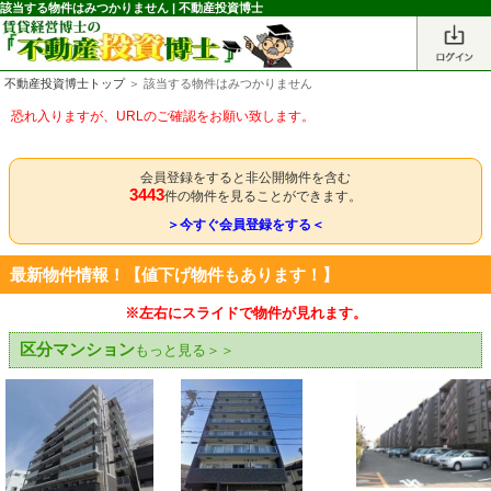
該当する物件はみつかりません | 不動産投資博士
不動産投資博士トップ
＞ 該当する物件はみつかりません
恐れ入りますが、URLのご確認をお願い致します。
会員登録をすると非公開物件を含む
3443
件の物件を見ることができます。
＞今すぐ会員登録をする＜
最新物件情報！【値下げ物件もあります！】
※左右にスライドで物件が見れます。
区分マンション
もっと見る＞＞