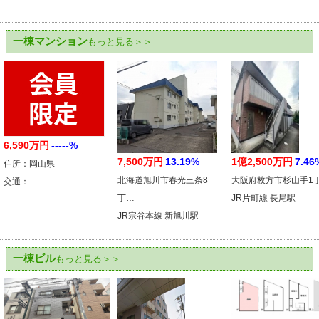
一棟マンション
もっと見る＞＞
6,590万円
-----%
7,500万円
13.19%
1億2,500万円
7.46
住所：岡山県 -----------
北海道旭川市春光三条8
大阪府枚方市杉山手1
交通：----------------
丁…
JR片町線 長尾駅
JR宗谷本線 新旭川駅
一棟ビル
もっと見る＞＞