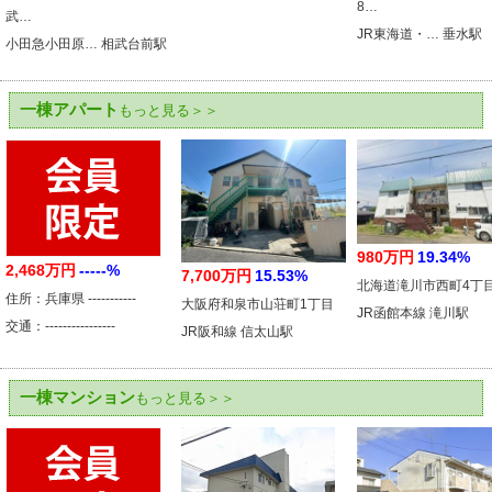
8…
武…
JR東海道・… 垂水駅
小田急小田原… 相武台前駅
一棟アパート
もっと見る＞＞
980万円
19.34%
2,468万円
-----%
7,700万円
15.53%
北海道滝川市西町4丁
住所：兵庫県 -----------
大阪府和泉市山荘町1丁目
JR函館本線 滝川駅
交通：----------------
JR阪和線 信太山駅
一棟マンション
もっと見る＞＞