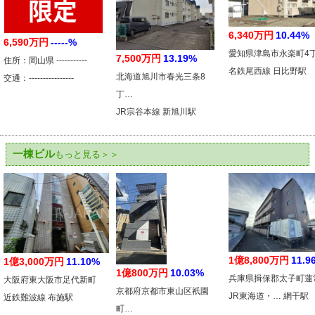
6,340万円
10.44%
6,590万円
-----%
愛知県津島市永楽町4
7,500万円
13.19%
住所：岡山県 -----------
名鉄尾西線 日比野駅
北海道旭川市春光三条8
交通：----------------
丁…
JR宗谷本線 新旭川駅
一棟ビル
もっと見る＞＞
1億8,800万円
11.9
1億3,000万円
11.10%
1億800万円
10.03%
兵庫県揖保郡太子町蓮
大阪府東大阪市足代新町
京都府京都市東山区祇園
JR東海道・… 網干駅
近鉄難波線 布施駅
町…