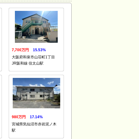
7,700万円
15.53%
大阪府和泉市山荘町1丁目
JR阪和線 信太山駅
980万円
17.14%
宮城県気仙沼市赤岩泥ノ木
駅