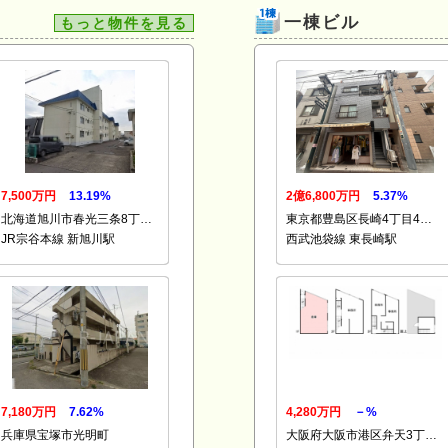
一棟ビル
もっと物件を見る
7,500万円
13.19%
2億6,800万円
5.37%
北海道旭川市春光三条8丁…
東京都豊島区長崎4丁目4…
JR宗谷本線 新旭川駅
西武池袋線 東長崎駅
7,180万円
7.62%
4,280万円
－%
兵庫県宝塚市光明町
大阪府大阪市港区弁天3丁…