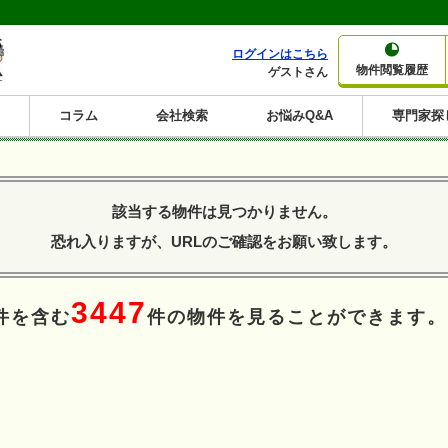
ログインはこちら
物件閲覧履歴
ゲストさん
コラム
会社検索
お悩みQ&A
専門家探
大家さんコラム
賃貸経営コラム
購入コラム
売却コラム
種別から収益物件を探す
利回りから収益物件を探す
該当する物件は見つかりません。
一棟売りマンション
一棟売りアパート
ホテルペンション
投資マンション
一棟売りビル
店舗・事務所
賃貸併用住宅
工場・倉庫
戸建賃貸
新築住宅
土地
利回り10%以上
利回り11%以上
利回り12%以上
利回り13%以上
利回り14%以上
利回り15%以上
利回り16%以上
利回り7%以上
利回り8%以上
利回り9%以上
恐れ入りますが、URLのご確認をお願い致します。
3447
件を含む
件の物件を見ることができます。