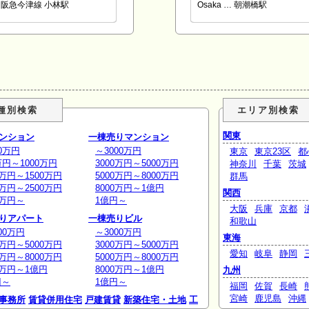
阪急今津線 小林駅
Osaka … 朝潮橋駅
種別検索
エリア別検索
関東
ンション
一棟売りマンション
0万円
～3000万円
東京
東京23区
都
万円～1000万円
3000万円～5000万円
神奈川
千葉
茨城
0万円～1500万円
5000万円～8000万円
群馬
0万円～2500万円
8000万円～1億円
関西
0万円～
1億円～
大阪
兵庫
京都
りアパート
一棟売りビル
和歌山
00万円
～3000万円
東海
0万円～5000万円
3000万円～5000万円
愛知
岐阜
静岡
0万円～8000万円
5000万円～8000万円
0万円～1億円
8000万円～1億円
九州
円～
1億円～
福岡
佐賀
長崎
宮崎
鹿児島
沖縄
事務所
賃貸併用住宅
戸建賃貸
新築住宅・土地
工