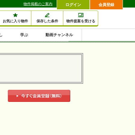
物件掲載のご案内
ログイン
会員登録
お気に入り物件
保存した条件
物件提案を受ける
し
学ぶ
動画チャンネル
セミナー情報検索
滞納・退去
相続・税金
金融・保険
空室対策
賃貸管理
土地活用
口コミ
特集から収益物件を探す
1,000万円以下小額投
早い者勝ち東京23区
10%以上アパート投
現況満室で安心物件
人気の築浅・新築物
資
資
件
内