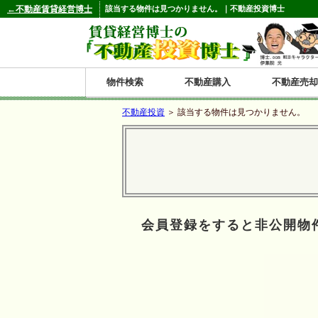
←不動産賃貸経営博士
該当する物件は見つかりません。｜不動産投資博士
物件検索
不動産購入
不動産売却
不動産投資
＞ 該当する物件は見つかりません。
都道府県別の収益物件一覧
北
東
関
信
東
関
中
九
神奈川
和歌山
鹿児島
青森
秋田
岩手
宮城
山形
福島
東京
埼玉
千葉
茨城
栃木
群馬
新潟
富山
石川
福井
長野
山梨
静岡
愛知
岐阜
三重
大阪
兵庫
京都
滋賀
奈良
鳥取
岡山
島根
広島
山口
香川
徳島
愛媛
高知
福岡
佐賀
長崎
熊本
大分
宮崎
沖縄
海
北
東
州・
海
西
国・
州
道
北
四
会員登録をすると非公開物
陸
国