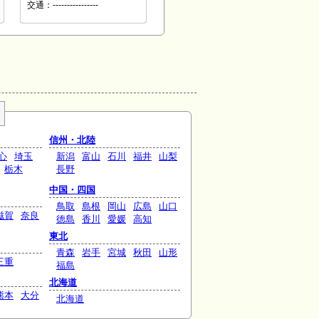
交通：----------------
信州・北陸
心
埼玉
新潟
富山
石川
福井
山梨
栃木
長野
中国・四国
鳥取
島根
岡山
広島
山口
滋賀
奈良
徳島
香川
愛媛
高知
東北
青森
岩手
宮城
秋田
山形
三重
福島
北海道
熊本
大分
北海道