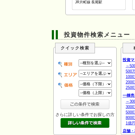
JR片町線 長尾駅
投資物件検索メニュー
クイック検索
投資マ
～50
500
100
200
250
一棟売
～30
300
500
さらに詳しい条件でお探しの方
800
1億
店舗・