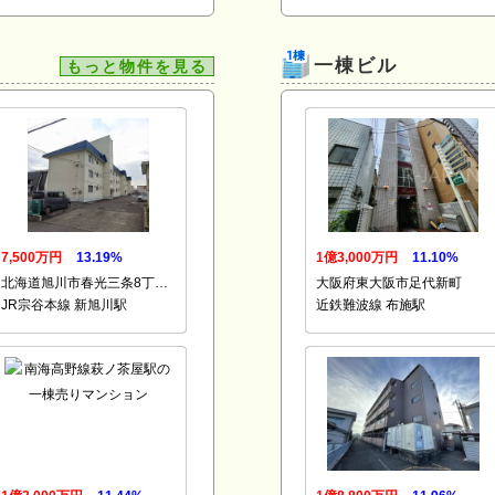
一棟ビル
もっと物件を見る
7,500万円
13.19%
1億3,000万円
11.10%
北海道旭川市春光三条8丁…
大阪府東大阪市足代新町
JR宗谷本線 新旭川駅
近鉄難波線 布施駅