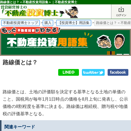
路線価とは？＜不動産投資用語集＞｜不動産投資博士
不動産投資博士トップ
>
購入
>
【投資博士】用語集
>
路線価とは？＜不動
路線価とは？
路線価とは、土地の評価額を決定する基準となる土地の単価の
こと。国税局が毎年1月1日時点の価格を8月上旬に発表し、公示
価格の8割程度を基準に決まる。路線価は相続税、贈与税や地価
税の評価基準となる。
関連キーワード