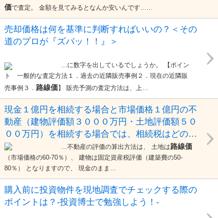
価
で査定。 金額を見てみるとなんか安いんです……
売却価格は何を基準に判断すればいいの？＜その
道のプロが『ズバッ！！』＞
…に数字を出しているでしょうか。 【ポイン
ト 一般的な査定方法１．過去の近隣販売事例２．現在の近隣販
路線価
売事例３．
】 販売予測の査定方法は、上…
現金１億円を相続する場合と市場価格１億円の不
動産（建物評価額３０００万円・土地評価額５０
００万円）を相続する場合では、相続税はどのよ
うに違いますか？-投資博士で勉強しよう！-
路線価
…不動産の評価の算出方法は、 土地は
（市場価格の60-70％）、 建物は固定資産税評価（建築費の50-
80％） となりますので、 現金のまま…
購入前に投資物件を現地調査でチェックする際の
ポイントは？-投資博士で勉強しよう！-