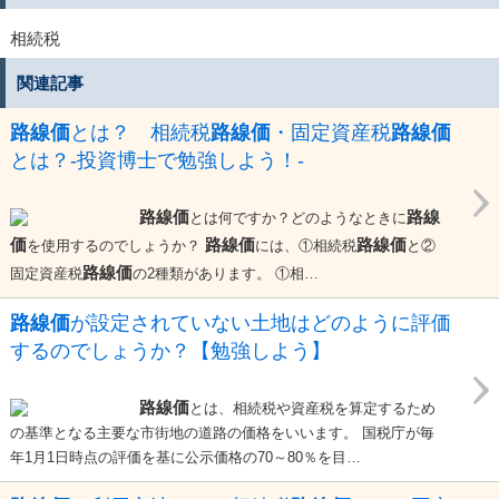
相続税
関連記事
路線価
とは？ 相続税
路線価
・固定資産税
路線価
とは？-投資博士で勉強しよう！-
路線価
路線
とは何ですか？どのようなときに
価
路線価
路線価
を使用するのでしょうか？
には、①相続税
と②
路線価
固定資産税
の2種類があります。 ①相…
路線価
が設定されていない土地はどのように評価
するのでしょうか？【勉強しよう】
路線価
とは、相続税や資産税を算定するため
の基準となる主要な市街地の道路の価格をいいます。 国税庁が毎
年1月1日時点の評価を基に公示価格の70～80％を目…