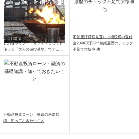
飯能ベース｜飯能・青梅で田舎暮ら
不動産評価額見直しで相続税の還付
し別荘やリゾートオフィスとしても
金2,400万円!? / 修繕履歴のチェック
使える「大人の遊び基地」でデュア
不足で大惨事 他
ルライフ
不動産投資ローン・融資の基礎知
識・知っておきたいこと