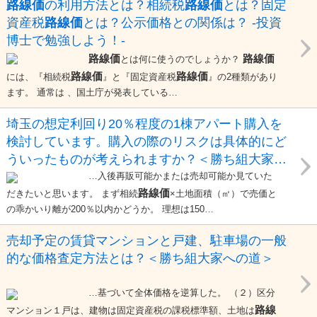
路線価
の利用方法とは？相続税
路線価
とは？固定
資産税
路線価
とは？公示価格との関係は？ -投資
博士で勉強しよう！-
路線価
路線価
とは何に使うのでしょうか？
路線価
路線価
には、『相続税
』と『固定資産税
』の2種類があり
ます。 通常は 、国土庁が発表している…
埼玉の想定利回り20％程度の1棟アパート購入を
検討しています。購入の際のリスクは具体的にど
ういったものが考えられますか？＜勝ち組大家へ
の道＞
…入後再販可能かまたは売却可能か見ていた
路線価
だきたいと思います。 まず相続
×土地面積（㎡）で売価と
の乖かいり離が200％以内かどうか。 理想は150…
売却予定の賃貸マンションと戸建、駐車場の一般
的な価格査定方法とは？＜勝ち組大家への道＞
…基づいて全体価格を逆算した。 （２）区分
路線
マンション１戸は、建物は固定資産税の課税標準額、土地は