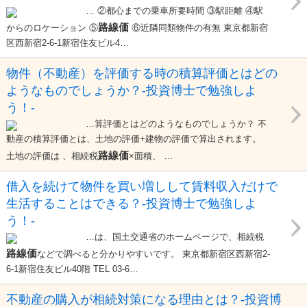
… ②都心までの乗車所要時間 ③駅距離 ④駅
路線価
からのロケーション ⑤
⑥近隣同類物件の有無 東京都新宿
区西新宿2-6-1新宿住友ビル4…
物件（不動産）を評価する時の積算評価とはどの
ようなものでしょうか？-投資博士で勉強しよ
う！-
…算評価とはどのようなものでしょうか？ 不
動産の積算評価とは、土地の評価+建物の評価で算出されます。
路線価
土地の評価は 、相続税
×面積、 …
借入を続けて物件を買い増しして賃料収入だけで
生活することはできる？-投資博士で勉強しよ
う！-
…は、国土交通省のホームページで、相続税
路線価
などで調べると分かりやすいです。 東京都新宿区西新宿2-
6-1新宿住友ビル40階 TEL 03-6…
不動産の購入が相続対策になる理由とは？-投資博