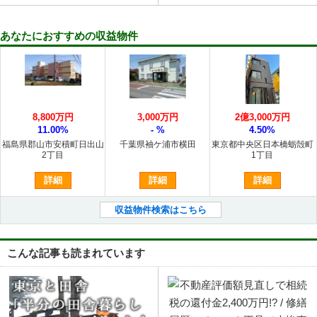
あなたにおすすめの収益物件
8,800万円
3,000万円
2億3,000万円
11.00%
- %
4.50%
福島県郡山市安積町日出山
千葉県袖ケ浦市横田
東京都中央区日本橋蛎殻町
2丁目
1丁目
詳細
詳細
詳細
収益物件検索はこちら
こんな記事も読まれています