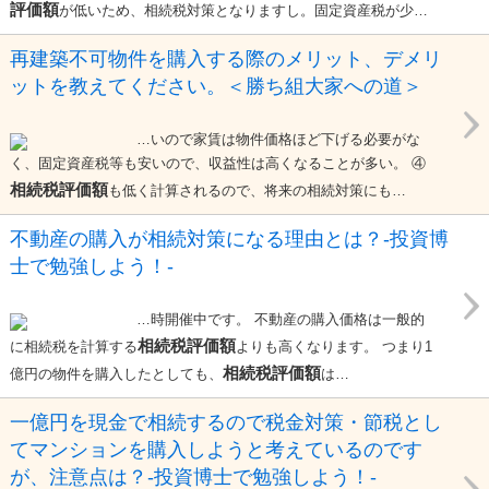
評価額
が低いため、相続税対策となりますし。固定資産税が少…
再建築不可物件を購入する際のメリット、デメリ
ットを教えてください。＜勝ち組大家への道＞
…いので家賃は物件価格ほど下げる必要がな
く、固定資産税等も安いので、収益性は高くなることが多い。 ④
相続税評価額
も低く計算されるので、将来の相続対策にも…
不動産の購入が相続対策になる理由とは？-投資博
士で勉強しよう！-
…時開催中です。 不動産の購入価格は一般的
相続税評価額
に相続税を計算する
よりも高くなります。 つまり1
相続税評価額
億円の物件を購入したとしても、
は…
一億円を現金で相続するので税金対策・節税とし
てマンションを購入しようと考えているのです
が、注意点は？-投資博士で勉強しよう！-