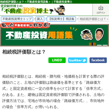
相続税評価額とは？＜不動産投資用語集＞｜不動産投資博士
不動産投資博士トップ
>
購入
>
【投資博士】用語集
>
相続税評価額とは？
相続税評価額とは？
相続税評価額とは、相続税・贈与税・地価税を計算する際の評
価額のこと。土地の評価額は路線価を基準とする「路線価方
式」と固定資産税に一定の倍率をかけて計算する「倍率方式」
がある。また、建物は固定資産税評価額で評価される。土地の
評価方法では、宅地が市街地の場合「路線価方式」、市街地外
の場合「倍率方式」が用いられる。