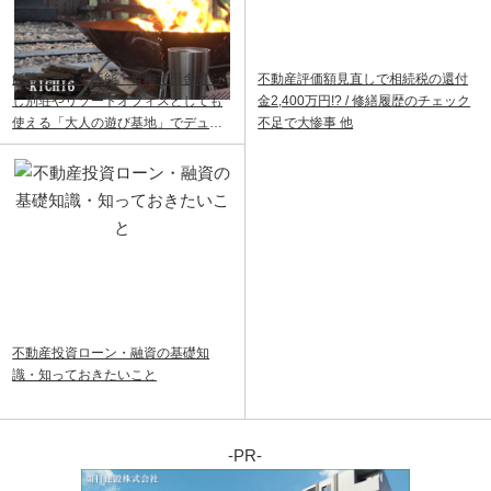
飯能ベース｜飯能・青梅で田舎暮ら
不動産評価額見直しで相続税の還付
し別荘やリゾートオフィスとしても
金2,400万円!? / 修繕履歴のチェック
使える「大人の遊び基地」でデュア
不足で大惨事 他
ルライフ
不動産投資ローン・融資の基礎知
識・知っておきたいこと
-PR-