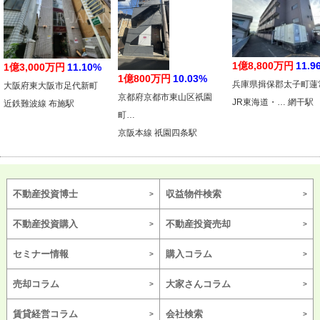
1億8,800万円
11.9
1億3,000万円
11.10%
1億800万円
10.03%
兵庫県揖保郡太子町蓮
大阪府東大阪市足代新町
京都府京都市東山区祇園
JR東海道・… 網干駅
近鉄難波線 布施駅
町…
京阪本線 祇園四条駅
不動産投資博士
収益物件検索
不動産投資購入
不動産投資売却
セミナー情報
購入コラム
売却コラム
大家さんコラム
賃貸経営コラム
会社検索