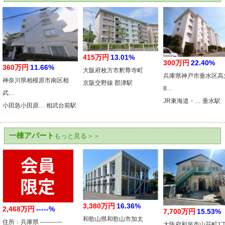
415万円
13.01%
300万円
22.40%
360万円
11.66%
大阪府枚方市釈尊寺町
兵庫県神戸市垂水区高
神奈川県相模原市南区相
京阪交野線 郡津駅
8…
武…
JR東海道・… 垂水駅
小田急小田原… 相武台前駅
一棟アパート
もっと見る＞＞
3,380万円
16.36%
2,468万円
-----%
7,700万円
15.53%
和歌山県和歌山市加太
住所：兵庫県 -----------
大阪府和泉市山荘町1