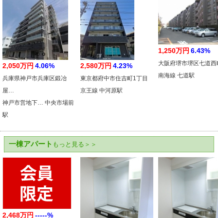
1,250万円
6.43%
大阪府堺市堺区七道西
2,050万円
4.06%
2,580万円
4.23%
南海線 七道駅
兵庫県神戸市兵庫区鍛冶
東京都府中市住吉町1丁目
屋…
京王線 中河原駅
神戸市営地下… 中央市場前
駅
一棟アパート
もっと見る＞＞
2,468万円
-----%