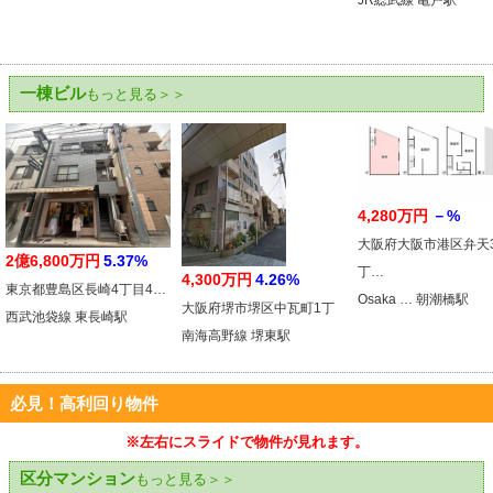
JR総武線 亀戸駅
一棟ビル
もっと見る＞＞
4,280万円
－%
大阪府大阪市港区弁天
2億6,800万円
5.37%
丁…
4,300万円
4.26%
東京都豊島区長崎4丁目4…
Osaka … 朝潮橋駅
大阪府堺市堺区中瓦町1丁
西武池袋線 東長崎駅
南海高野線 堺東駅
必見！高利回り物件
※左右にスライドで物件が見れます。
区分マンション
もっと見る＞＞