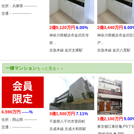
住所：兵庫県 -----------
交通：----------------
2億5,120万円
6.00%
2億3,440万円
6.00
神奈川県横浜市金沢区寺
神奈川県横浜市金沢区
前…
戸…
京急本線 金沢文庫駅
京急本線 金沢八景駅
一棟マンション
もっと見る＞＞
6,590万円
-----%
3億1,500万円
7.11%
1億2,100万円
5.00
住所：岡山県 -----------
千葉県八千代市萱田町
東京都江東区亀戸5丁
交通：----------------
京成本線 京成大和田駅