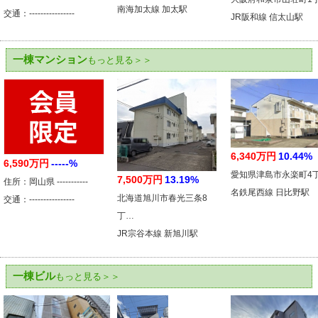
南海加太線 加太駅
交通：----------------
JR阪和線 信太山駅
一棟マンション
もっと見る＞＞
6,340万円
10.44%
6,590万円
-----%
愛知県津島市永楽町4
7,500万円
13.19%
住所：岡山県 -----------
名鉄尾西線 日比野駅
北海道旭川市春光三条8
交通：----------------
丁…
JR宗谷本線 新旭川駅
一棟ビル
もっと見る＞＞