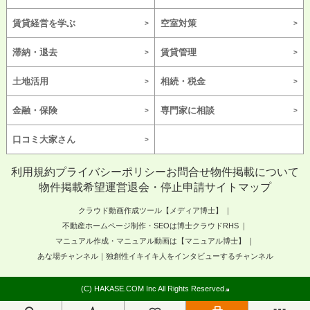
賃貸経営を学ぶ
空室対策
滞納・退去
賃貸管理
土地活用
相続・税金
金融・保険
専門家に相談
口コミ大家さん
利用規約
プライバシーポリシー
お問合せ
物件掲載について
物件掲載希望
運営
退会・停止申請
サイトマップ
クラウド動画作成ツール【メディア博士】
不動産ホームページ制作・SEOは博士クラウドRHS
マニュアル作成・マニュアル動画は【マニュアル博士】
あな場チャンネル｜独創性イキイキ人をインタビューするチャンネル
(C) HAKASE.COM Inc All Rights Reserved.