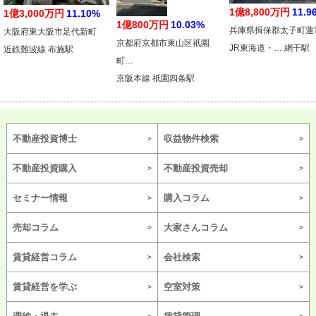
1億8,800万円
11.9
1億3,000万円
11.10%
1億800万円
10.03%
兵庫県揖保郡太子町蓮
大阪府東大阪市足代新町
京都府京都市東山区祇園
JR東海道・… 網干駅
近鉄難波線 布施駅
町…
京阪本線 祇園四条駅
不動産投資博士
収益物件検索
不動産投資購入
不動産投資売却
セミナー情報
購入コラム
売却コラム
大家さんコラム
賃貸経営コラム
会社検索
賃貸経営を学ぶ
空室対策