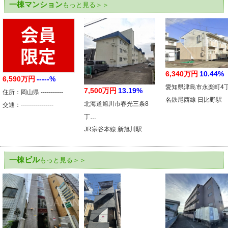
一棟マンション
もっと見る＞＞
6,340万円
10.44%
6,590万円
-----%
愛知県津島市永楽町4
7,500万円
13.19%
住所：岡山県 -----------
名鉄尾西線 日比野駅
北海道旭川市春光三条8
交通：----------------
丁…
JR宗谷本線 新旭川駅
一棟ビル
もっと見る＞＞