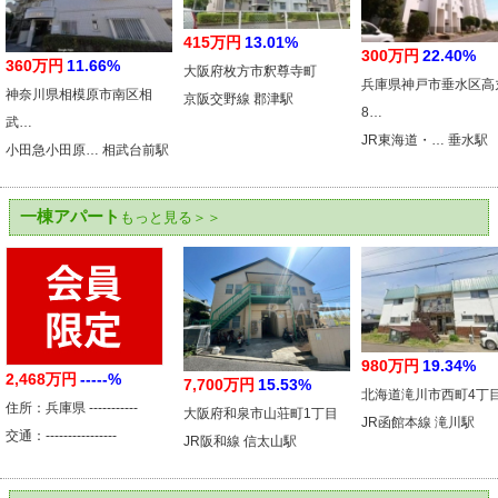
415万円
13.01%
300万円
22.40%
360万円
11.66%
大阪府枚方市釈尊寺町
兵庫県神戸市垂水区高
神奈川県相模原市南区相
京阪交野線 郡津駅
8…
武…
JR東海道・… 垂水駅
小田急小田原… 相武台前駅
一棟アパート
もっと見る＞＞
980万円
19.34%
2,468万円
-----%
7,700万円
15.53%
北海道滝川市西町4丁
住所：兵庫県 -----------
大阪府和泉市山荘町1丁目
JR函館本線 滝川駅
交通：----------------
JR阪和線 信太山駅