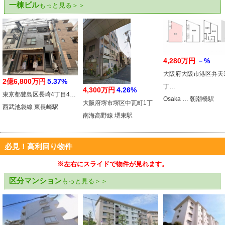
一棟ビル
もっと見る＞＞
4,280万円
－%
大阪府大阪市港区弁天
2億6,800万円
5.37%
丁…
4,300万円
4.26%
東京都豊島区長崎4丁目4…
Osaka … 朝潮橋駅
大阪府堺市堺区中瓦町1丁
西武池袋線 東長崎駅
南海高野線 堺東駅
必見！高利回り物件
※左右にスライドで物件が見れます。
区分マンション
もっと見る＞＞