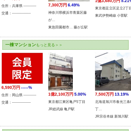
1億3,680万円
5.21
7,300万円
6.49%
住所：兵庫県 -----------
東京都足立区足立2丁
神奈川県横浜市青葉区藤
交通：----------------
東武伊勢崎線 小菅駅
が…
東急田園都市… 藤が丘駅
一棟マンション
もっと見る＞＞
6,590万円
-----%
1億2,100万円
5.00%
7,500万円
13.19%
住所：岡山県 -----------
東京都江東区亀戸5丁目
北海道旭川市春光三条
交通：----------------
JR総武線 亀戸駅
丁…
JR宗谷本線 新旭川駅