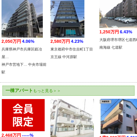
1,250万円
6.43%
大阪府堺市堺区七道西
2,050万円
4.06%
2,580万円
4.23%
南海線 七道駅
兵庫県神戸市兵庫区鍛冶
東京都府中市住吉町1丁目
屋…
京王線 中河原駅
神戸市営地下… 中央市場前
駅
一棟アパート
もっと見る＞＞
2,468万円
-----%