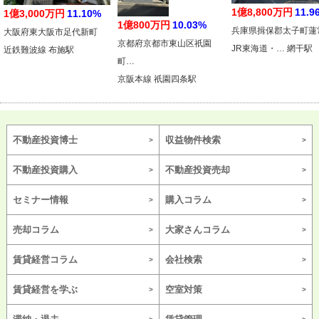
1億8,800万円
11.9
1億3,000万円
11.10%
1億800万円
10.03%
兵庫県揖保郡太子町蓮
大阪府東大阪市足代新町
京都府京都市東山区祇園
JR東海道・… 網干駅
近鉄難波線 布施駅
町…
京阪本線 祇園四条駅
不動産投資博士
収益物件検索
不動産投資購入
不動産投資売却
セミナー情報
購入コラム
売却コラム
大家さんコラム
賃貸経営コラム
会社検索
賃貸経営を学ぶ
空室対策