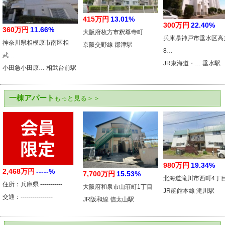
415万円
13.01%
300万円
22.40%
360万円
11.66%
大阪府枚方市釈尊寺町
兵庫県神戸市垂水区高
神奈川県相模原市南区相
京阪交野線 郡津駅
8…
武…
JR東海道・… 垂水駅
小田急小田原… 相武台前駅
一棟アパート
もっと見る＞＞
980万円
19.34%
2,468万円
-----%
7,700万円
15.53%
北海道滝川市西町4丁
住所：兵庫県 -----------
大阪府和泉市山荘町1丁目
JR函館本線 滝川駅
交通：----------------
JR阪和線 信太山駅