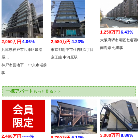
1,250万円
6.43%
大阪府堺市堺区七道西
2,050万円
4.06%
2,580万円
4.23%
南海線 七道駅
兵庫県神戸市兵庫区鍛冶
東京都府中市住吉町1丁目
屋…
京王線 中河原駅
神戸市営地下… 中央市場前
駅
一棟アパート
もっと見る＞＞
3,900万円
8.86%
2,468万円
-----%
8,700万円
5.13%