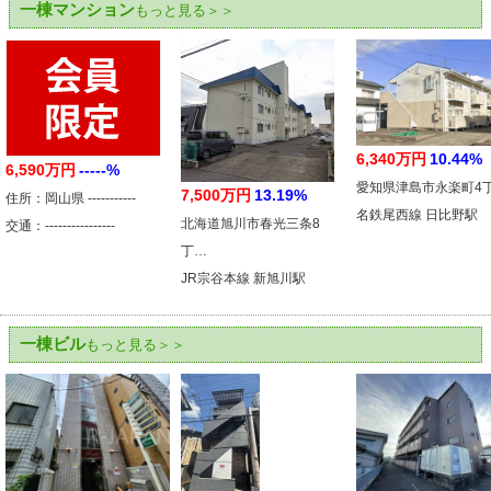
一棟マンション
もっと見る＞＞
6,340万円
10.44%
6,590万円
-----%
愛知県津島市永楽町4
7,500万円
13.19%
住所：岡山県 -----------
名鉄尾西線 日比野駅
北海道旭川市春光三条8
交通：----------------
丁…
JR宗谷本線 新旭川駅
一棟ビル
もっと見る＞＞