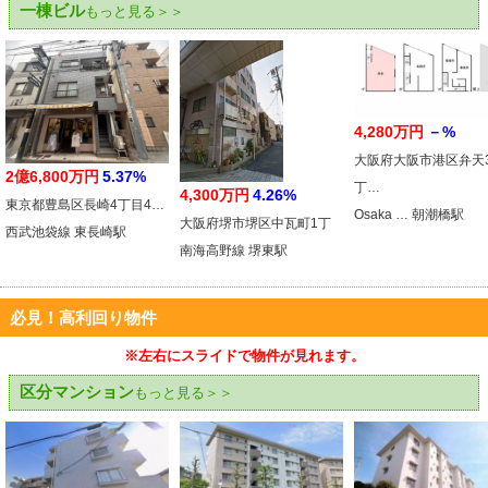
一棟ビル
もっと見る＞＞
4,280万円
－%
大阪府大阪市港区弁天
2億6,800万円
5.37%
丁…
4,300万円
4.26%
東京都豊島区長崎4丁目4…
Osaka … 朝潮橋駅
大阪府堺市堺区中瓦町1丁
西武池袋線 東長崎駅
南海高野線 堺東駅
必見！高利回り物件
※左右にスライドで物件が見れます。
区分マンション
もっと見る＞＞