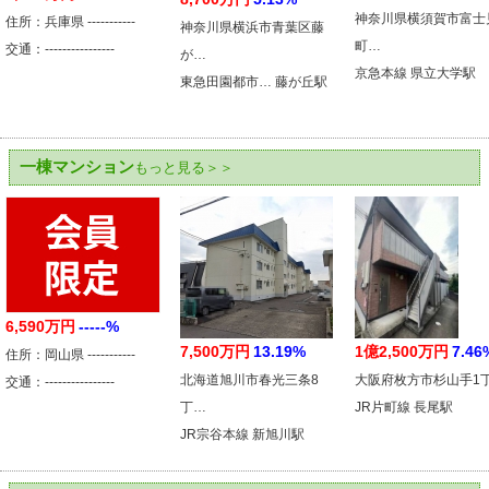
神奈川県横須賀市富士
住所：兵庫県 -----------
神奈川県横浜市青葉区藤
町…
交通：----------------
が…
京急本線 県立大学駅
東急田園都市… 藤が丘駅
一棟マンション
もっと見る＞＞
6,590万円
-----%
7,500万円
13.19%
1億2,500万円
7.46
住所：岡山県 -----------
北海道旭川市春光三条8
大阪府枚方市杉山手1
交通：----------------
丁…
JR片町線 長尾駅
JR宗谷本線 新旭川駅