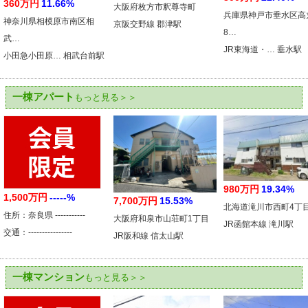
360万円
11.66%
大阪府枚方市釈尊寺町
兵庫県神戸市垂水区高
神奈川県相模原市南区相
京阪交野線 郡津駅
8…
武…
JR東海道・… 垂水駅
小田急小田原… 相武台前駅
一棟アパート
もっと見る＞＞
980万円
19.34%
1,500万円
-----%
7,700万円
15.53%
北海道滝川市西町4丁
住所：奈良県 -----------
大阪府和泉市山荘町1丁目
JR函館本線 滝川駅
交通：----------------
JR阪和線 信太山駅
一棟マンション
もっと見る＞＞