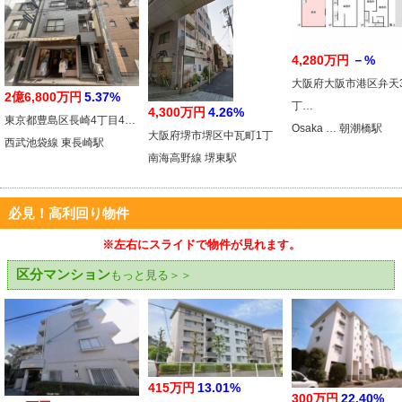
4,280万円
－%
大阪府大阪市港区弁天
2億6,800万円
5.37%
丁…
4,300万円
4.26%
東京都豊島区長崎4丁目4…
Osaka … 朝潮橋駅
大阪府堺市堺区中瓦町1丁
西武池袋線 東長崎駅
南海高野線 堺東駅
必見！高利回り物件
※左右にスライドで物件が見れます。
区分マンション
もっと見る＞＞
415万円
13.01%
300万円
22.40%