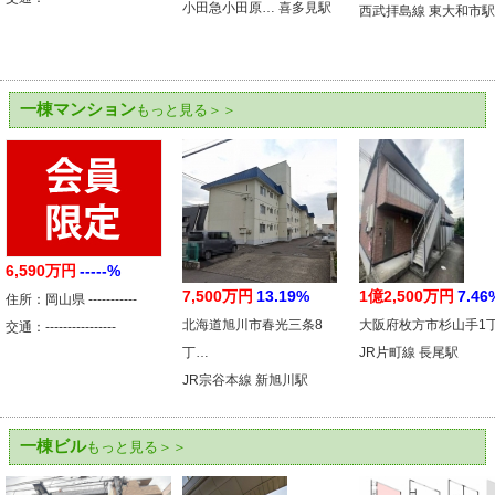
小田急小田原… 喜多見駅
西武拝島線 東大和市駅
一棟マンション
もっと見る＞＞
6,590万円
-----%
7,500万円
13.19%
1億2,500万円
7.46
住所：岡山県 -----------
北海道旭川市春光三条8
大阪府枚方市杉山手1
交通：----------------
丁…
JR片町線 長尾駅
JR宗谷本線 新旭川駅
一棟ビル
もっと見る＞＞