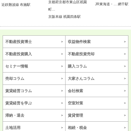
京都府京都市東山区祇園
JR東海道・… 網干駅
近鉄難波線 布施駅
町…
京阪本線 祇園四条駅
不動産投資博士
収益物件検索
不動産投資購入
不動産投資売却
セミナー情報
購入コラム
売却コラム
大家さんコラム
賃貸経営コラム
会社検索
賃貸経営を学ぶ
空室対策
滞納・退去
賃貸管理
土地活用
相続・税金