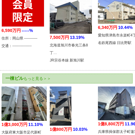
6,340万円
10.44%
6,590万円
-----%
愛知県津島市永楽町4
7,500万円
13.19%
住所：岡山県 -----------
名鉄尾西線 日比野駅
北海道旭川市春光三条8
交通：----------------
丁…
JR宗谷本線 新旭川駅
一棟ビル
もっと見る＞＞
1億8,800万円
11.9
1億3,000万円
11.10%
1億800万円
10.03%
兵庫県揖保郡太子町蓮
大阪府東大阪市足代新町