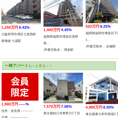
520万円
8.25%
1,250万円
6.43%
1,400万円
4.45%
福岡県福岡市博多区千
大阪府堺市堺区七道西町
福岡県福岡市博多区美野
1…
南海線 七道駅
島…
JR鹿児島本… 吉塚駅
JR鹿児島本… 博多駅
一棟アパート
もっと見る＞＞
1,500万円
-----%
7,570万円
7.06%
4,980万円
6.50%
住所：奈良県 -----------
東京都狛江市東野川1丁目
東京都東大和市新堀1
交通：----------------