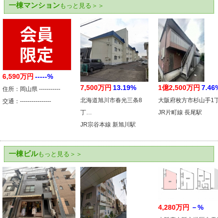
一棟マンション
もっと見る＞＞
6,590万円
-----%
7,500万円
13.19%
1億2,500万円
7.46
住所：岡山県 -----------
北海道旭川市春光三条8
大阪府枚方市杉山手1
交通：----------------
丁…
JR片町線 長尾駅
JR宗谷本線 新旭川駅
一棟ビル
もっと見る＞＞
4,280万円
－%