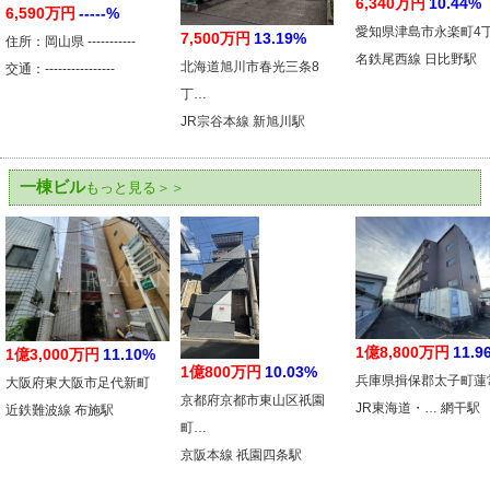
6,340万円
10.44%
6,590万円
-----%
愛知県津島市永楽町4
7,500万円
13.19%
住所：岡山県 -----------
名鉄尾西線 日比野駅
北海道旭川市春光三条8
交通：----------------
丁…
JR宗谷本線 新旭川駅
一棟ビル
もっと見る＞＞
1億8,800万円
11.9
1億3,000万円
11.10%
1億800万円
10.03%
兵庫県揖保郡太子町蓮
大阪府東大阪市足代新町
京都府京都市東山区祇園
JR東海道・… 網干駅
近鉄難波線 布施駅
町…
京阪本線 祇園四条駅