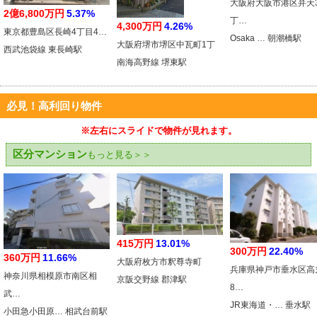
大阪府大阪市港区弁天
2億6,800万円
5.37%
丁…
4,300万円
4.26%
東京都豊島区長崎4丁目4…
Osaka … 朝潮橋駅
大阪府堺市堺区中瓦町1丁
西武池袋線 東長崎駅
南海高野線 堺東駅
必見！高利回り物件
※左右にスライドで物件が見れます。
区分マンション
もっと見る＞＞
415万円
13.01%
300万円
22.40%
360万円
11.66%
大阪府枚方市釈尊寺町
兵庫県神戸市垂水区高
神奈川県相模原市南区相
京阪交野線 郡津駅
8…
武…
JR東海道・… 垂水駅
小田急小田原… 相武台前駅