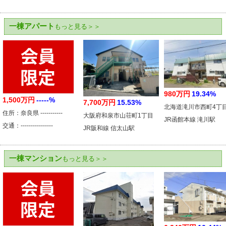
一棟アパート
もっと見る＞＞
980万円
19.34%
1,500万円
-----%
7,700万円
15.53%
北海道滝川市西町4丁
住所：奈良県 -----------
大阪府和泉市山荘町1丁目
JR函館本線 滝川駅
交通：----------------
JR阪和線 信太山駅
一棟マンション
もっと見る＞＞