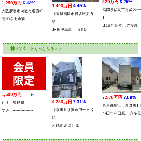
520万円
8.25%
1,250万円
6.43%
1,400万円
4.45%
福岡県福岡市博多区千
大阪府堺市堺区七道西町
福岡県福岡市博多区美野
1…
南海線 七道駅
島…
JR鹿児島本… 吉塚駅
JR鹿児島本… 博多駅
一棟アパート
もっと見る＞＞
1,500万円
-----%
7,570万円
7.06%
4,250万円
7.31%
住所：奈良県 -----------
東京都狛江市東野川1
神奈川県横浜市保土ケ谷
交通：----------------
小田急小田原… 喜多
区…
相鉄本線 星川駅