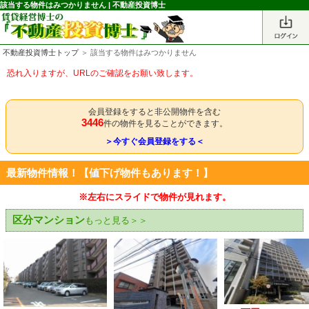
該当する物件はみつかりません | 不動産投資博士
不動産投資博士トップ
＞ 該当する物件はみつかりません
恐れ入りますが、URLのご確認をお願い致します。
会員登録をすると非公開物件を含む
3446
件の物件を見ることができます。
＞今すぐ会員登録をする＜
最新物件情報！【値下げ物件もあります！】
※左右にスライドで物件が見れます。
区分マンション
もっと見る＞＞