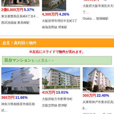
大阪府大阪市港区弁天
2億6,800万円
5.37%
丁…
4,300万円
4.26%
東京都豊島区長崎4丁目4…
Osaka … 朝潮橋駅
大阪府堺市堺区中瓦町1丁
西武池袋線 東長崎駅
南海高野線 堺東駅
必見！高利回り物件
※左右にスライドで物件が見れます。
区分マンション
もっと見る＞＞
415万円
13.01%
300万円
22.40%
360万円
11.66%
大阪府枚方市釈尊寺町
兵庫県神戸市垂水区高
神奈川県相模原市南区相
京阪交野線 郡津駅
8…
武…