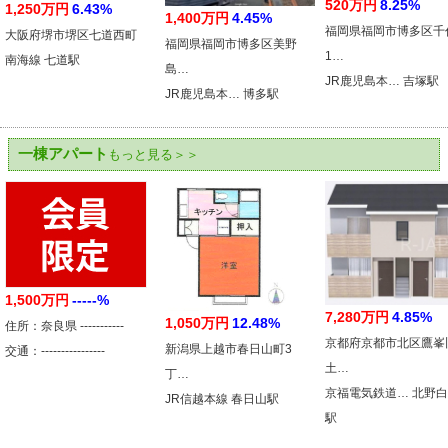
520万円
8.25%
1,250万円
6.43%
1,400万円
4.45%
福岡県福岡市博多区千
大阪府堺市堺区七道西町
福岡県福岡市博多区美野
1…
南海線 七道駅
島…
JR鹿児島本… 吉塚駅
JR鹿児島本… 博多駅
一棟アパート
もっと見る＞＞
1,500万円
-----%
7,280万円
4.85%
1,050万円
12.48%
住所：奈良県 -----------
京都府京都市北区鷹峯
新潟県上越市春日山町3
交通：----------------
土…
丁…
京福電気鉄道… 北野
JR信越本線 春日山駅
駅