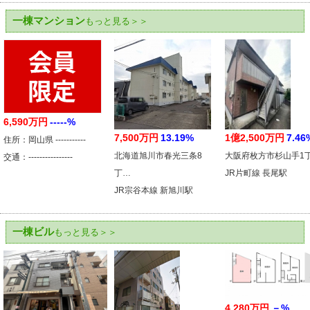
一棟マンション
もっと見る＞＞
6,590万円
-----%
7,500万円
13.19%
1億2,500万円
7.46
住所：岡山県 -----------
北海道旭川市春光三条8
大阪府枚方市杉山手1
交通：----------------
丁…
JR片町線 長尾駅
JR宗谷本線 新旭川駅
一棟ビル
もっと見る＞＞
4,280万円
－%