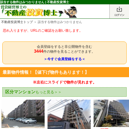
該当する物件はみつかりません | 不動産投資博士
不動産投資博士トップ
＞ 該当する物件はみつかりません
恐れ入りますが、URLのご確認をお願い致します。
会員登録をすると非公開物件を含む
3444
件の物件を見ることができます。
＞今すぐ会員登録をする＜
最新物件情報！【値下げ物件もあります！】
※左右にスライドで物件が見れます。
区分マンション
もっと見る＞＞