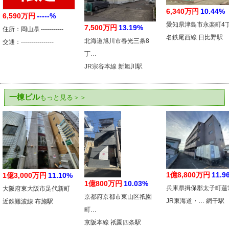
6,340万円
10.44%
6,590万円
-----%
愛知県津島市永楽町4
7,500万円
13.19%
住所：岡山県 -----------
名鉄尾西線 日比野駅
北海道旭川市春光三条8
交通：----------------
丁…
JR宗谷本線 新旭川駅
一棟ビル
もっと見る＞＞
1億8,800万円
11.9
1億3,000万円
11.10%
1億800万円
10.03%
兵庫県揖保郡太子町蓮
大阪府東大阪市足代新町
京都府京都市東山区祇園
JR東海道・… 網干駅
近鉄難波線 布施駅
町…
京阪本線 祇園四条駅