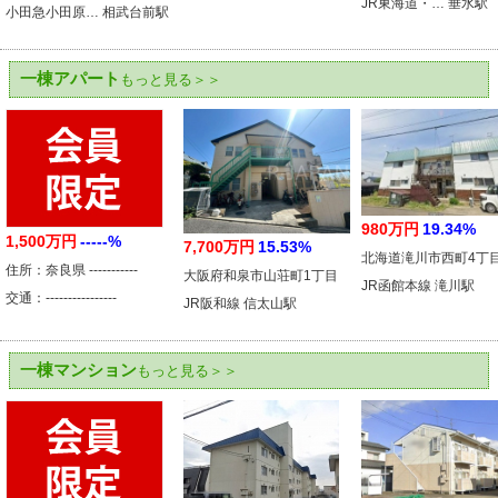
JR東海道・… 垂水駅
小田急小田原… 相武台前駅
一棟アパート
もっと見る＞＞
980万円
19.34%
1,500万円
-----%
7,700万円
15.53%
北海道滝川市西町4丁
住所：奈良県 -----------
大阪府和泉市山荘町1丁目
JR函館本線 滝川駅
交通：----------------
JR阪和線 信太山駅
一棟マンション
もっと見る＞＞