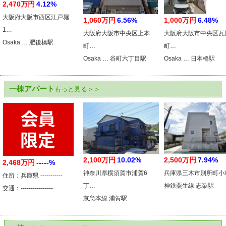
2,470万円
4.12%
大阪府大阪市西区江戸堀
1,060万円
6.56%
1,000万円
6.48%
1…
大阪府大阪市中央区上本
大阪府大阪市中央区瓦
Osaka … 肥後橋駅
町…
町…
Osaka … 谷町六丁目駅
Osaka … 日本橋駅
一棟アパート
もっと見る＞＞
2,100万円
10.02%
2,500万円
7.94%
2,468万円
-----%
神奈川県横須賀市浦賀6
兵庫県三木市別所町小
住所：兵庫県 -----------
丁…
神鉄粟生線 志染駅
交通：----------------
京急本線 浦賀駅