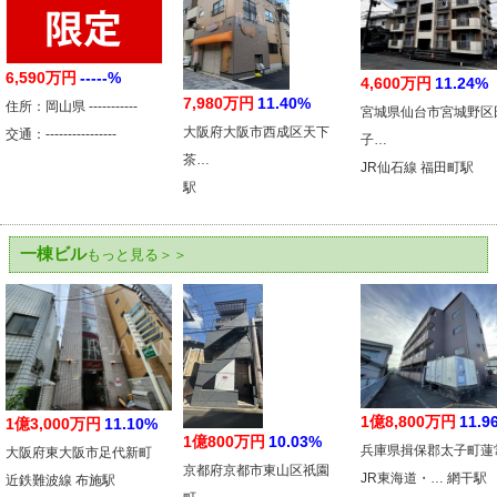
6,590万円
-----%
4,600万円
11.24%
7,980万円
11.40%
住所：岡山県 -----------
宮城県仙台市宮城野区
大阪府大阪市西成区天下
交通：----------------
子…
茶…
JR仙石線 福田町駅
駅
一棟ビル
もっと見る＞＞
1億8,800万円
11.9
1億3,000万円
11.10%
1億800万円
10.03%
兵庫県揖保郡太子町蓮
大阪府東大阪市足代新町
京都府京都市東山区祇園
JR東海道・… 網干駅
近鉄難波線 布施駅