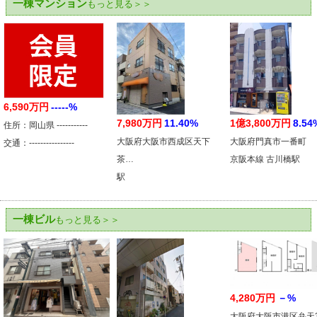
一棟マンション
もっと見る＞＞
6,590万円
-----%
7,980万円
11.40%
1億3,800万円
8.54
住所：岡山県 -----------
大阪府大阪市西成区天下
大阪府門真市一番町
交通：----------------
茶…
京阪本線 古川橋駅
駅
一棟ビル
もっと見る＞＞
4,280万円
－%
大阪府大阪市港区弁天