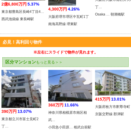
2億6,800万円
5.37%
丁…
4,300万円
4.26%
東京都豊島区長崎4丁目4…
Osaka … 朝潮橋駅
大阪府堺市堺区中瓦町1丁
西武池袋線 東長崎駅
南海高野線 堺東駅
必見！高利回り物件
※左右にスライドで物件が見れます。
区分マンション
もっと見る＞＞
415万円
13.01%
360万円
11.66%
大阪府枚方市釈尊寺町
390万円
13.07%
神奈川県相模原市南区相
京阪交野線 郡津駅
東京都立川市富士見町2
武…
丁…
小田急小田原… 相武台前駅