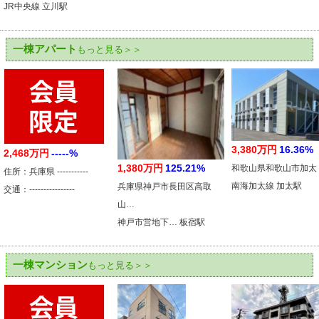
JR中央線 立川駅
一棟アパート
もっと見る＞＞
3,380万円
16.36%
2,468万円
-----%
1,380万円
125.21%
和歌山県和歌山市加太
住所：兵庫県 -----------
南海加太線 加太駅
兵庫県神戸市長田区高取
交通：----------------
山…
神戸市営地下… 板宿駅
一棟マンション
もっと見る＞＞