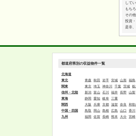
してい
もちろ
その他
投資・
是非、
都道府県別の収益物件一覧
北海道
東北
青森
秋田
岩手
宮城
山形
福島
関東
東京
埼玉
神奈川
千葉
茨城
栃
信州・北陸
新潟
富山
石川
福井
長野
山梨
東海
静岡
愛知
岐阜
三重
関西
大阪
兵庫
京都
滋賀
奈良
和歌
中国・四国
鳥取
岡山
島根
広島
山口
香川
九州
福岡
佐賀
長崎
熊本
大分
宮崎