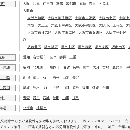
大阪
兵庫
神戸市
京都
京都市
滋賀
奈良
和歌山
関西
大阪市
大阪市旭区
大阪市阿倍野区
大阪市生野区
大阪市北区
大阪市
大阪市大正区
大阪市中央区
大阪市鶴見区
大阪市天王寺区
大
大阪市東住吉区
大阪市東成区
大阪市東淀川区
大阪市平野区
堺市
堺市北区
堺市堺区
堺市中区
堺市西区
堺市東区
堺市南区
愛知
名古屋市
岐阜
静岡
三重
東海
福岡
北九州市
福岡市
佐賀
長崎
熊本
大分
宮崎
鹿児島
沖
・沖縄
新潟
富山
石川
福井
山梨
長野
・北陸
鳥取
島根
岡山
広島
山口
徳島
香川
愛媛
高知
・四国
青森
岩手
宮城
秋田
山形
福島
東北
北海道
札幌市
海道
投資博士では 収益物件を多数取り揃えております。1棟マンション・アパート・売
チェンジ物件・一戸建て賃貸などの区分所有物件まで東京・神奈川・埼玉・千葉の