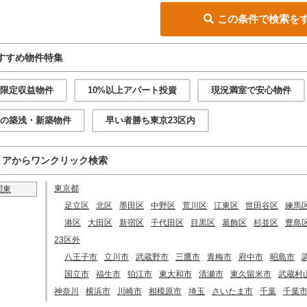
この条件で検索を
すすめ物件特集
限定収益物件
10%以上アパート投資
現況満室で安心物件
の築浅・新築物件
早い者勝ち東京23区内
リアからワンクリック検索
東京都
関東
足立区
北区
墨田区
中野区
荒川区
江東区
世田谷区
練馬
港区
大田区
新宿区
千代田区
目黒区
葛飾区
杉並区
豊島
23区外
八王子市
立川市
武蔵野市
三鷹市
青梅市
府中市
昭島市
国立市
福生市
狛江市
東大和市
清瀬市
東久留米市
武蔵村
神奈川
横浜市
川崎市
相模原市
埼玉
さいたま市
千葉
千葉