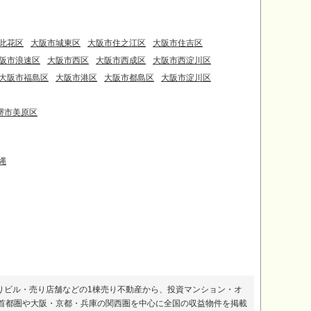
此花区
大阪市城東区
大阪市住之江区
大阪市住吉区
阪市浪速区
大阪市西区
大阪市西成区
大阪市西淀川区
大阪市福島区
大阪市港区
大阪市都島区
大阪市淀川区
堺市美原区
縄
りビル・売り店舗などの1棟売り不動産から、投資マンション・オ
首都圏や大阪・京都・兵庫の関西圏を中心に全国の収益物件を掲載