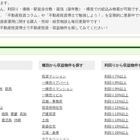
ます。
ん、利回り・価格・駅徒歩分数・築浅（築年数）・構造での絞込み検索が可能です
、「不動産投資コラム」や「不動産投資博士で勉強しよう！」を定期的に更新中で
資産運用に関する購入・売却・経営相談も毎日更新中です！
不動産投資博士で不動産投資・収益物件を探してみてください！
種別から収益物件を探す
利回りから収益物件
投資マンション
利回り7%以上
一棟売りアパート
利回り8%以上
木
群馬
一棟売りマンション
利回り9%以上
一棟売りビル
利回り10%以上
店舗・事務所
利回り11%以上
山
賃貸併用住宅
利回り12%以上
徳島
愛媛
高知
戸建賃貸
利回り13%以上
鹿児島
沖縄
土地
利回り14%以上
新築住宅
利回り15%以上
工場・倉庫
利回り16%以上
ホテルペンション