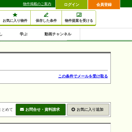
物件掲載のご案内
ログイン
会員登録
お気に入り物件
保存した条件
物件提案を受ける
し
学ぶ
動画チャンネル
セミナー情報検索
滞納・退去
相続・税金
金融・保険
空室対策
賃貸管理
土地活用
口コミ
特集から収益物件を探す
1,000万円以下小額投
早い者勝ち東京23区
10%以上アパート投
現況満室で安心物件
人気の築浅・新築物
資
資
件
内
この条件でメールを受け取る
まとめて
お問合せ・資料請求
お気に入り追加