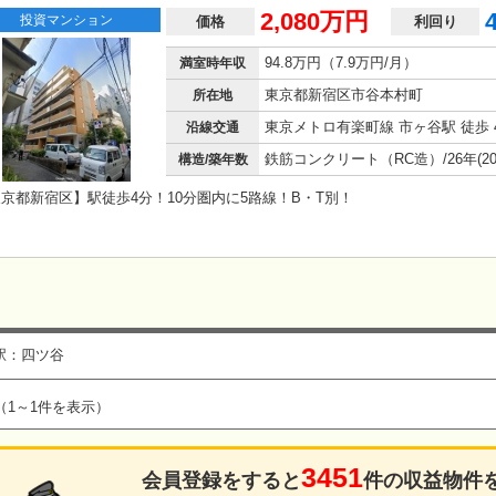
2,080万円
投資マンション
価格
利回り
94.8万円（7.9万円/月）
満室時年収
東京都新宿区市谷本村町
所在地
東京メトロ有楽町線 市ヶ谷駅 徒歩 
沿線交通
構造/築年数
京都新宿区】駅徒歩4分！10分圏内に5路線！B・T別！
駅：四ツ谷
（1～1件を表示）
3451
会員登録をすると
件の収益物件