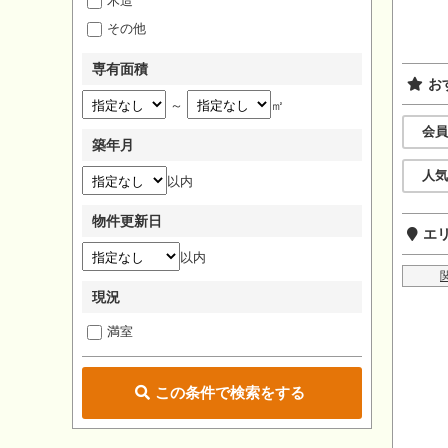
木造
その他
専有面積
お
～
㎡
会員
築年月
人気
以内
物件更新日
エ
以内
現況
満室
この条件で検索をする