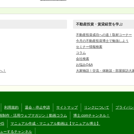
不動産投資・賃貸経営を学ぶ
不動産投資成功への道！取材コーナー
今月の不動産投資博士で勉強しよう
セミナー情報検索
コラム
会社検索
お悩みQ&A
へ！
大家物語！交流・体験談・部屋探訪大
利用規約
退会・停止申請
サイトマップ
リンクについて
プライバシ
画制作・活用ウェブマガジン｜動画コラム
博士.comチャンネル！
HS
マニュアル作成・マニュアル動画は【マニュアル博士】
ューするチャンネル