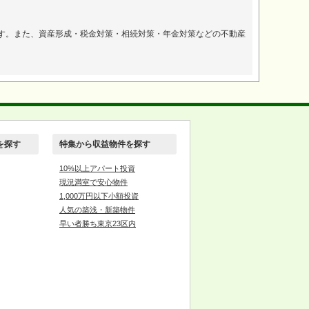
。
す。また、資産形成・税金対策・相続対策・年金対策などの不動産
を探す
特集から収益物件を探す
10%以上アパート投資
現況満室で安心物件
1,000万円以下小額投資
人気の築浅・新築物件
早い者勝ち東京23区内