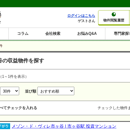
ログインはこちら
物件閲覧履歴
ゲストさん
コラム
会社検索
お悩みQ&A
専門家探
大家さんコラム
賃貸経営コラム
購入コラム
売却コラム
件
種別から収益物件を探す
利回りから収益物件を探す
谷の収益物件を探す
一棟売りマンション
一棟売りアパート
ホテルペンション
投資マンション
一棟売りビル
店舗・事務所
賃貸併用住宅
工場・倉庫
戸建賃貸
新築住宅
土地
利回り10%以上
利回り11%以上
利回り12%以上
利回り13%以上
利回り14%以上
利回り15%以上
利回り16%以上
利回り7%以上
利回り8%以上
利回り9%以上
（1～1件を表示）
並び順
べてチェックを入れる
チェックした物件
メゾン・ド・ヴィレ市ヶ谷 | 市ヶ谷駅 投資マンション