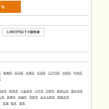
する
1,000万円以下小額投資
区
板橋区
品川区
台東区
文京区
江戸川区
渋谷区
中央区
区
調布市
町田市
小金井市
小平市
日野市
東村山市
国分寺市
山市
多摩市
稲城市
羽村市
あきる野市
西東京市
市
茨城
栃木
群馬