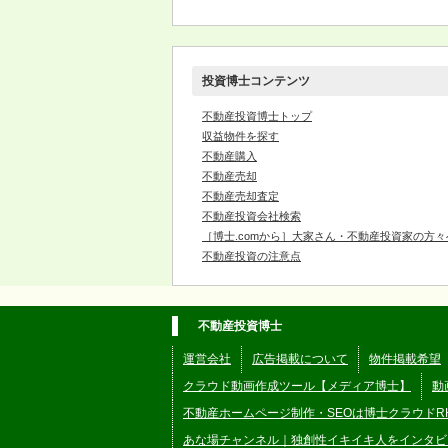
投資博士コンテンツ
不動産投資博士トップ
収益物件を探す
不動産購入
不動産売却
不動産売却査定
不動産投資会社検索
［博士.comから］大家さん・不動産投資家の方々
不動産投資の注意点
不動産投資博士
運営会社
広告掲載について
物件掲載希望
クラウド動画作成ツール【メディア博士】
動
不動産ホームページ制作・SEOは博士クラウドR
あな場チャンネル｜独創性イキイキ人をインタビ