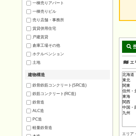
一棟売りアパート
一棟売りビル
売り店舗・事務所
賃貸併用住宅
戸建賃貸
倉庫工場その他
ホテルペンション
エ
土地
建物構造
鉄骨鉄筋コンクリート(SRC造)
鉄筋コンクリート(RC造)
鉄骨造
ALC造
PC造
軽量鉄骨造
エリア