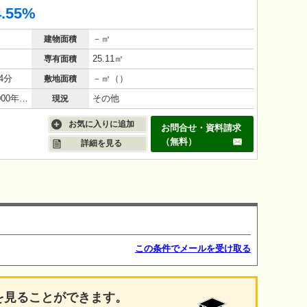
4.55%
－㎡
建物面積
25.11㎡
専有面積
4分
－㎡（）
敷地面積
鉄筋コンクリート（RC造）/26年(2000年1月)
その他
現況
お気に入りに追加
お問合せ・資料請求
（無料）
詳細を見る
この条件でメールを受け取る
を見ることができます。