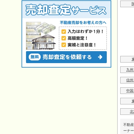
九州
信州
中国
北
不動産
ーナー