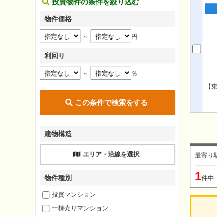
投資物件の条件を絞り込む
物件価格
～
円
利回り
～
％
【東
この条件で検索をする
建物構造
エリア・沿線を選択
最寄り
1
物件種別
件中
投資マンション
一棟売りマンション