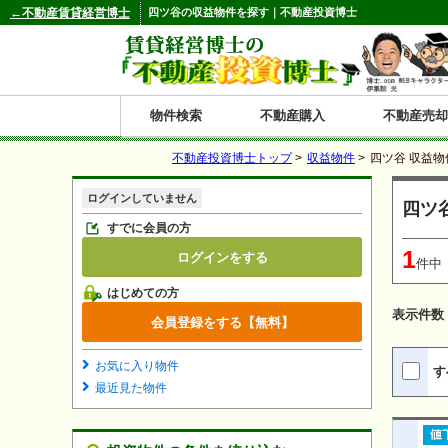
←不動産賃貸経営博士
四ツ谷の収益物件を探す｜不動産投資博士
物件検索
不動産購入
不動産売却
不動産投資博士トップ
>
収益物件
>
四ツ谷 収益物
都道府県別の収益物件一覧
ログインしていません
四ツ
北
東
関
信
東
関
中
九
神奈川
和歌山
鹿児島
青森
秋田
岩手
宮城
山形
福島
東京
埼玉
千葉
茨城
栃木
群馬
新潟
富山
石川
福井
長野
山梨
静岡
愛知
岐阜
三重
大阪
兵庫
京都
滋賀
奈良
鳥取
岡山
島根
広島
山口
香川
徳島
愛媛
高知
福岡
佐賀
長崎
熊本
大分
宮崎
沖縄
すでに会員の方
1
ログインをする
海
北
東
州・
海
西
国・
州
件中
はじめての方
道
北
四
表示件数
会員登録をする【無料】
陸
国
お気に入り物件
す
最近見た物件