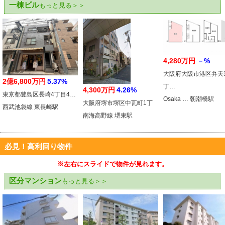
一棟ビル
もっと見る＞＞
4,280万円
－%
大阪府大阪市港区弁天
2億6,800万円
5.37%
丁…
4,300万円
4.26%
東京都豊島区長崎4丁目4…
Osaka … 朝潮橋駅
大阪府堺市堺区中瓦町1丁
西武池袋線 東長崎駅
南海高野線 堺東駅
必見！高利回り物件
※左右にスライドで物件が見れます。
区分マンション
もっと見る＞＞