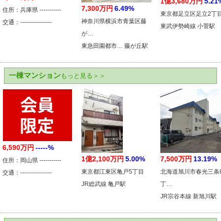
1億3,680万円
5.21
7,300万円
6.49%
住所：兵庫県 -----------
東京都足立区足立2丁
神奈川県横浜市青葉区藤
交通：----------------
東武伊勢崎線 小菅駅
が…
東急田園都市… 藤が丘駅
一棟マンション
もっと見る＞＞
6,590万円
-----%
1億2,100万円
5.00%
7,500万円
13.19%
住所：岡山県 -----------
東京都江東区亀戸5丁目
北海道旭川市春光三条
交通：----------------
JR総武線 亀戸駅
丁…
JR宗谷本線 新旭川駅