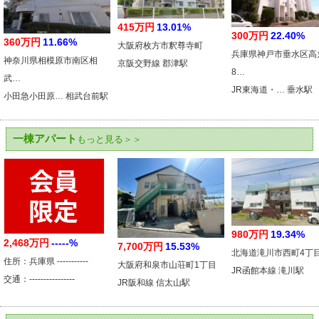
415万円
13.01%
300万円
22.40%
360万円
11.66%
大阪府枚方市釈尊寺町
兵庫県神戸市垂水区高
神奈川県相模原市南区相
京阪交野線 郡津駅
8…
武…
JR東海道・… 垂水駅
小田急小田原… 相武台前駅
一棟アパート
もっと見る＞＞
980万円
19.34%
2,468万円
-----%
7,700万円
15.53%
北海道滝川市西町4丁
住所：兵庫県 -----------
大阪府和泉市山荘町1丁目
JR函館本線 滝川駅
交通：----------------
JR阪和線 信太山駅