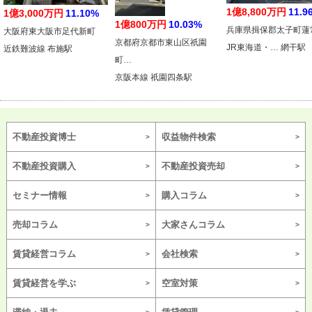
1億8,800万円
11.9
1億3,000万円
11.10%
1億800万円
10.03%
兵庫県揖保郡太子町蓮
大阪府東大阪市足代新町
京都府京都市東山区祇園
JR東海道・… 網干駅
近鉄難波線 布施駅
町…
京阪本線 祇園四条駅
不動産投資博士
収益物件検索
不動産投資購入
不動産投資売却
セミナー情報
購入コラム
売却コラム
大家さんコラム
賃貸経営コラム
会社検索
賃貸経営を学ぶ
空室対策