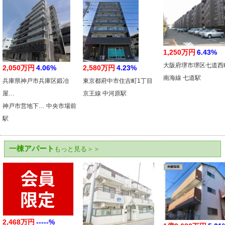
1,250万円
6.43%
大阪府堺市堺区七道西
2,050万円
4.06%
2,580万円
4.23%
南海線 七道駅
兵庫県神戸市兵庫区鍛冶
東京都府中市住吉町1丁目
屋…
京王線 中河原駅
神戸市営地下… 中央市場前
駅
一棟アパート
もっと見る＞＞
2,468万円
-----%