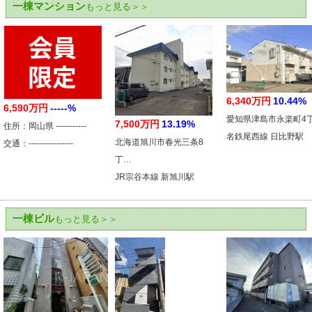
一棟マンション
もっと見る＞＞
6,340万円
10.44%
6,590万円
-----%
愛知県津島市永楽町4
7,500万円
13.19%
住所：岡山県 -----------
名鉄尾西線 日比野駅
北海道旭川市春光三条8
交通：----------------
丁…
JR宗谷本線 新旭川駅
一棟ビル
もっと見る＞＞