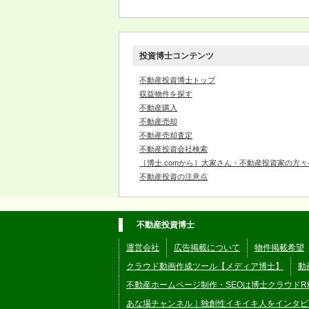
投資博士コンテンツ
不動産投資博士トップ
収益物件を探す
不動産購入
不動産売却
不動産売却査定
不動産投資会社検索
［博士.comから］大家さん・不動産投資家の方々
不動産投資の注意点
不動産投資博士
運営会社
広告掲載について
物件掲載希望
クラウド動画作成ツール【メディア博士】
動
不動産ホームページ制作・SEOは博士クラウドR
あな場チャンネル｜独創性イキイキ人をインタビ