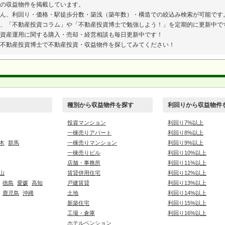
の収益物件を掲載しています。
ん、利回り・価格・駅徒歩分数・築浅（築年数）・構造での絞込み検索が可能です
、「不動産投資コラム」や「不動産投資博士で勉強しよう！」を定期的に更新中で
資産運用に関する購入・売却・経営相談も毎日更新中です！
不動産投資博士で不動産投資・収益物件を探してみてください！
種別から収益物件を探す
利回りから収益物件
投資マンション
利回り7%以上
一棟売りアパート
利回り8%以上
木
群馬
一棟売りマンション
利回り9%以上
一棟売りビル
利回り10%以上
店舗・事務所
利回り11%以上
山
賃貸併用住宅
利回り12%以上
徳島
愛媛
高知
戸建賃貸
利回り13%以上
鹿児島
沖縄
土地
利回り14%以上
新築住宅
利回り15%以上
工場・倉庫
利回り16%以上
ホテルペンション