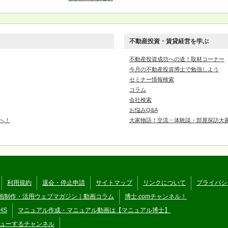
不動産投資・賃貸経営を学ぶ
不動産投資成功への道！取材コーナー
今月の不動産投資博士で勉強しよう
セミナー情報検索
コラム
会社検索
お悩みQ&A
へ！
大家物語！交流・体験談・部屋探訪大
利用規約
退会・停止申請
サイトマップ
リンクについて
プライバシ
画制作・活用ウェブマガジン｜動画コラム
博士.comチャンネル！
HS
マニュアル作成・マニュアル動画は【マニュアル博士】
ューするチャンネル