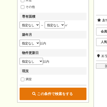
木造
その他
専有面積
お
～
㎡
会員
築年月
人気
以内
物件更新日
エ
以内
現況
満室
この条件で検索をする