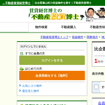
←不動産賃貸経営博士
比企郡嵐山町の収益物件を探す｜不動産投資博士
物件検索
不動産購入
不動産売却
不動産投資博士トップ
>
収益物件
>
関東地方
>
埼
都道府県別の収益物件一覧
ログインしていません
比企
北
東
関
信
東
関
中
九
神奈川
和歌山
鹿児島
青森
秋田
岩手
宮城
山形
福島
東京
埼玉
千葉
茨城
栃木
群馬
新潟
富山
石川
福井
長野
山梨
静岡
愛知
岐阜
三重
大阪
兵庫
京都
滋賀
奈良
鳥取
岡山
島根
広島
山口
香川
徳島
愛媛
高知
福岡
佐賀
長崎
熊本
大分
宮崎
沖縄
すでに会員の方
1
ログインをする
海
北
東
州・
海
西
国・
州
件中
はじめての方
道
北
四
表示件数
会員登録をする【無料】
陸
国
お気に入り物件
す
最近見た物件
会員