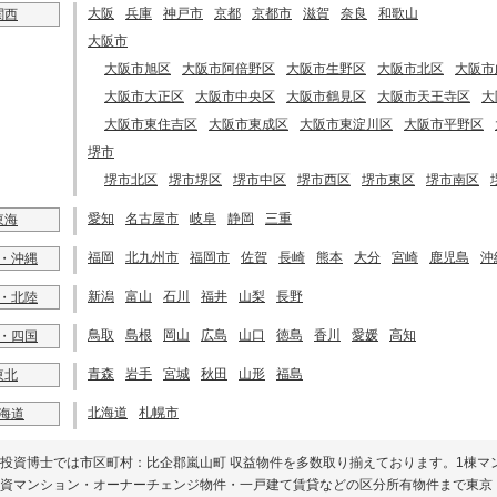
大阪
兵庫
神戸市
京都
京都市
滋賀
奈良
和歌山
関西
大阪市
大阪市旭区
大阪市阿倍野区
大阪市生野区
大阪市北区
大阪市
大阪市大正区
大阪市中央区
大阪市鶴見区
大阪市天王寺区
大
大阪市東住吉区
大阪市東成区
大阪市東淀川区
大阪市平野区
堺市
堺市北区
堺市堺区
堺市中区
堺市西区
堺市東区
堺市南区
愛知
名古屋市
岐阜
静岡
三重
東海
福岡
北九州市
福岡市
佐賀
長崎
熊本
大分
宮崎
鹿児島
沖
・沖縄
新潟
富山
石川
福井
山梨
長野
・北陸
鳥取
島根
岡山
広島
山口
徳島
香川
愛媛
高知
・四国
青森
岩手
宮城
秋田
山形
福島
東北
北海道
札幌市
海道
投資博士では市区町村：比企郡嵐山町 収益物件を多数取り揃えております。1棟マ
資マンション・オーナーチェンジ物件・一戸建て賃貸などの区分所有物件まで東京