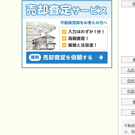
九州
信州
中国
北
不動産
ら、投