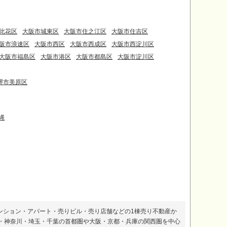
此花区
大阪市城東区
大阪市住之江区
大阪市住吉区
阪市浪速区
大阪市西区
大阪市西成区
大阪市西淀川区
大阪市福島区
大阪市港区
大阪市都島区
大阪市淀川区
堺市美原区
縄
ンション・アパート・売りビル・売り店舗などの1棟売り不動産か
・神奈川・埼玉・千葉の首都圏や大阪・京都・兵庫の関西圏を中心