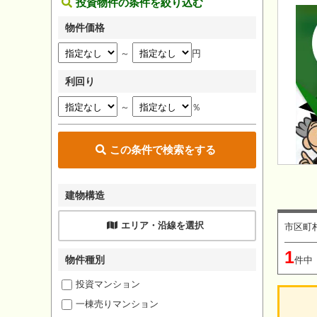
投資物件の条件を絞り込む
物件価格
～
円
利回り
～
％
この条件で検索をする
建物構造
エリア・沿線を選択
市区町
1
物件種別
件中
投資マンション
一棟売りマンション