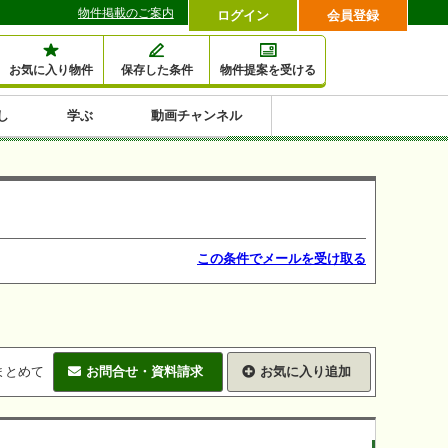
物件掲載のご案内
ログイン
会員登録
お気に入り物件
保存した条件
物件提案を受ける
し
学ぶ
動画チャンネル
セミナー情報検索
滞納・退去
相続・税金
金融・保険
空室対策
賃貸管理
土地活用
口コミ
特集から収益物件を探す
1,000万円以下小額投
早い者勝ち東京23区
10%以上アパート投
現況満室で安心物件
人気の築浅・新築物
資
資
件
内
この条件でメールを受け取る
まとめて
お問合せ・資料請求
お気に入り追加