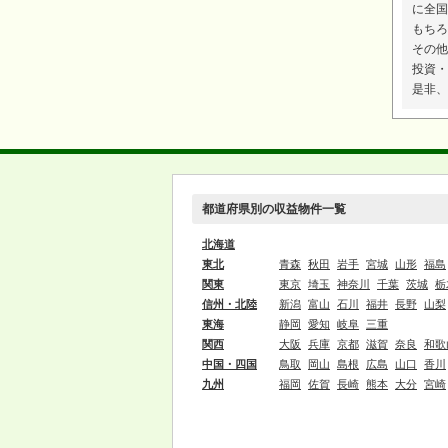
に全国
もちろ
その他
投資・
是非、
都道府県別の収益物件一覧
北海道
東北
青森
秋田
岩手
宮城
山形
福島
関東
東京
埼玉
神奈川
千葉
茨城
栃
信州・北陸
新潟
富山
石川
福井
長野
山梨
東海
静岡
愛知
岐阜
三重
関西
大阪
兵庫
京都
滋賀
奈良
和歌
中国・四国
鳥取
岡山
島根
広島
山口
香川
九州
福岡
佐賀
長崎
熊本
大分
宮崎