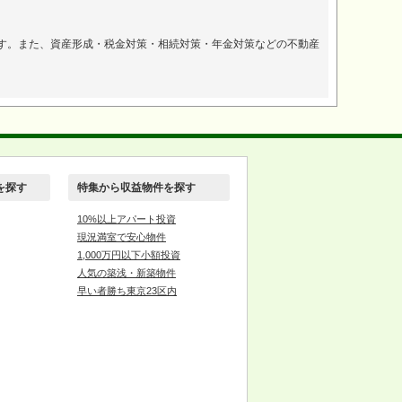
。
す。また、資産形成・税金対策・相続対策・年金対策などの不動産
を探す
特集から収益物件を探す
10%以上アパート投資
現況満室で安心物件
1,000万円以下小額投資
人気の築浅・新築物件
早い者勝ち東京23区内