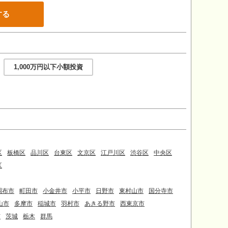
する
1,000万円以下小額投資
区
板橋区
品川区
台東区
文京区
江戸川区
渋谷区
中央区
区
調布市
町田市
小金井市
小平市
日野市
東村山市
国分寺市
山市
多摩市
稲城市
羽村市
あきる野市
西東京市
市
茨城
栃木
群馬