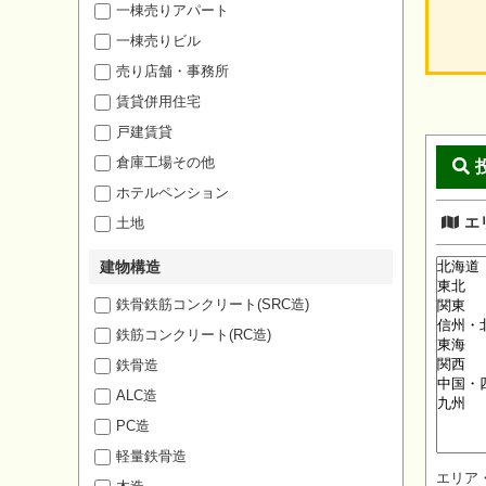
一棟売りアパート
一棟売りビル
売り店舗・事務所
賃貸併用住宅
戸建賃貸
倉庫工場その他
ホテルペンション
エ
土地
建物構造
鉄骨鉄筋コンクリート(SRC造)
鉄筋コンクリート(RC造)
鉄骨造
ALC造
PC造
軽量鉄骨造
エリア