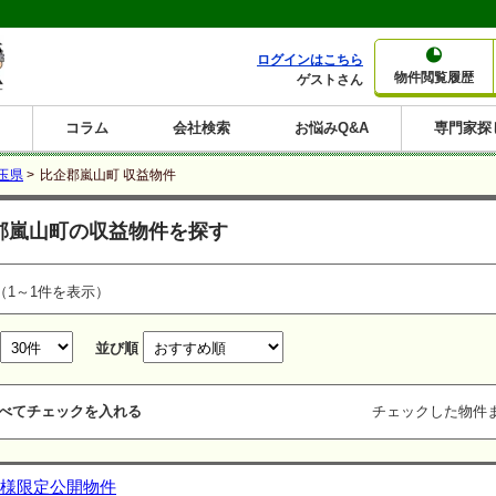
ログインはこちら
物件閲覧履歴
ゲストさん
コラム
会社検索
お悩みQ&A
専門家探
大家さんコラム
賃貸経営コラム
購入コラム
売却コラム
玉県
>
比企郡嵐山町 収益物件
種別から収益物件を探す
利回りから収益物件を探す
郡嵐山町の収益物件を探す
一棟売りマンション
一棟売りアパート
ホテルペンション
投資マンション
一棟売りビル
店舗・事務所
賃貸併用住宅
工場・倉庫
戸建賃貸
新築住宅
土地
利回り10%以上
利回り11%以上
利回り12%以上
利回り13%以上
利回り14%以上
利回り15%以上
利回り16%以上
利回り7%以上
利回り8%以上
利回り9%以上
（1～1件を表示）
並び順
べてチェックを入れる
チェックした物件
様限定公開物件