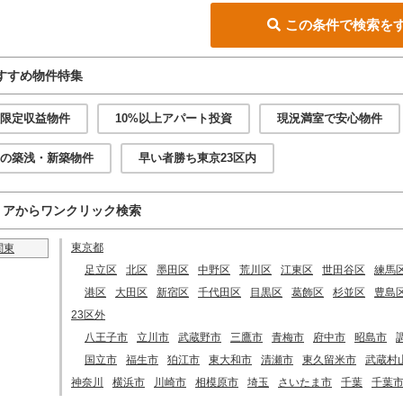
この条件で検索を
すすめ物件特集
限定収益物件
10%以上アパート投資
現況満室で安心物件
の築浅・新築物件
早い者勝ち東京23区内
リアからワンクリック検索
東京都
関東
足立区
北区
墨田区
中野区
荒川区
江東区
世田谷区
練馬
港区
大田区
新宿区
千代田区
目黒区
葛飾区
杉並区
豊島
23区外
八王子市
立川市
武蔵野市
三鷹市
青梅市
府中市
昭島市
国立市
福生市
狛江市
東大和市
清瀬市
東久留米市
武蔵村
神奈川
横浜市
川崎市
相模原市
埼玉
さいたま市
千葉
千葉